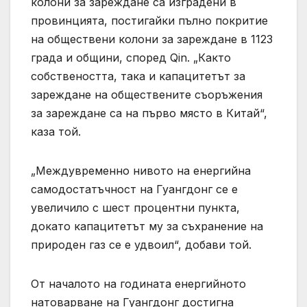
колони за зареждане са изградени в
провинцията, постигайки пълно покритие
на обществени колони за зареждане в 1123
града и общини, според Qin. „Както
собствеността, така и капацитетът за
зареждане на обществените съоръжения
за зареждане са на първо място в Китай“,
каза той.
„Междувременно нивото на енергийна
самодостатъчност на Гуангдонг се е
увеличило с шест процентни пункта,
докато капацитетът му за съхранение на
природен газ се е удвоил“, добави той.
От началото на годината енергийното
натоварване на Гуангдонг достигна