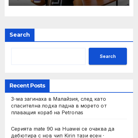
задачи
Search
Search
Recent Posts
3-ма загинаха в Малайзия, след като
спасителна лодка падна в морето от
плаващия кораб на Petronas
Серията mate 90 на Huawei се очаква да
дебютира с нов чип Kirin тази есен ·