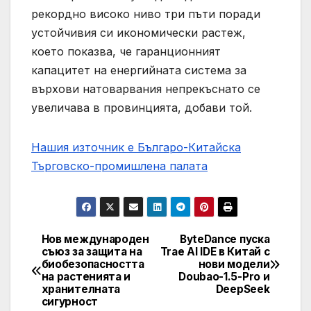
рекордно високо ниво три пъти поради
устойчивия си икономически растеж,
което показва, че гаранционният
капацитет на енергийната система за
върхови натоварвания непрекъснато се
увеличава в провинцията, добави той.
Нашия източник е Българо-Китайска
Търговско-промишлена палaта
Нов международен
ByteDance пуска
Post
съюз за защита на
Trae AI IDE в Китай с
биобезопасността
нови модели
navigation
на растенията и
Doubao-1.5-Pro и
хранителната
DeepSeek
сигурност