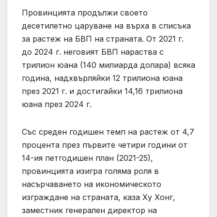
Провинцията продължи своето
десетилетно царуване на върха в списъка
за растеж на БВП на страната. От 2021 г.
до 2024 г. неговият БВП нараства с
трилион юана (140 милиарда долара) всяка
година, надхвърляйки 12 трилиона юана
през 2021 г. и достигайки 14,16 трилиона
юана през 2024 г.
Със среден годишен темп на растеж от 4,7
процента през първите четири години от
14-ия петгодишен план (2021-25),
провинцията изигра голяма роля в
насърчаването на икономическото
изграждане на страната, каза Ху Хонг,
заместник генерален директор на