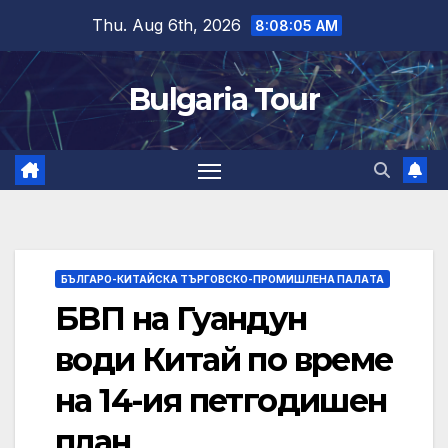
Skip
Thu. Aug 6th, 2026
8:08:05 AM
to
content
Bulgaria Tour
БЪЛГАРО-КИТАЙСКА ТЪРГОВСКО-ПРОМИШЛЕНА ПАЛAТА
БВП на Гуандун
води Китай по време
на 14-ия петгодишен
план