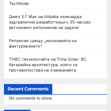
TechNode
Qwen 3.7 Max на Alibaba изненадва
задгранични разработчици с 35-часово
автономно изпълнение на задачи
Репресии срещу „икономията на
фактурирането“
THBC технологията на Trina Solar: BC
батерийна архитектура, която се
противопоставя на очакванията
Recent Comments
No comments to show.