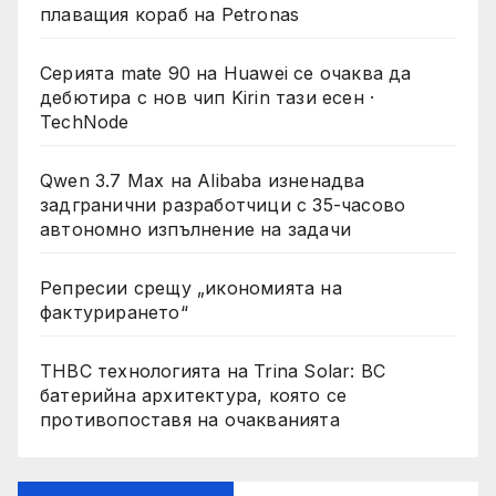
плаващия кораб на Petronas
Серията mate 90 на Huawei се очаква да
дебютира с нов чип Kirin тази есен ·
TechNode
Qwen 3.7 Max на Alibaba изненадва
задгранични разработчици с 35-часово
автономно изпълнение на задачи
Репресии срещу „икономията на
фактурирането“
THBC технологията на Trina Solar: BC
батерийна архитектура, която се
противопоставя на очакванията