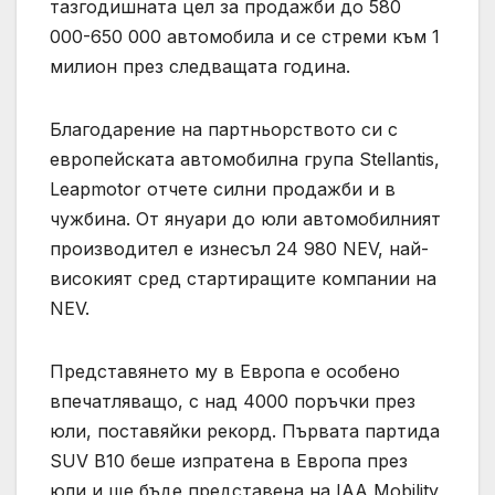
тазгодишната цел за продажби до 580
000-650 000 автомобила и се стреми към 1
милион през следващата година.
Благодарение на партньорството си с
европейската автомобилна група Stellantis,
Leapmotor отчете силни продажби и в
чужбина. От януари до юли автомобилният
производител е изнесъл 24 980 NEV, най-
високият сред стартиращите компании на
NEV.
Представянето му в Европа е особено
впечатляващо, с над 4000 поръчки през
юли, поставяйки рекорд. Първата партида
SUV B10 беше изпратена в Европа през
юли и ще бъде представена на IAA Mobility