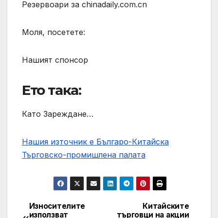
Резервоари за chinadaily.com.cn
Моля, посетете:
Нашият спонсор
Ето така:
Като Зареждане…
Нашия източник е Българо-Китайска
Търговско-промишлена палaта
Износителите
Китайските
Post
използват
търговци на акции