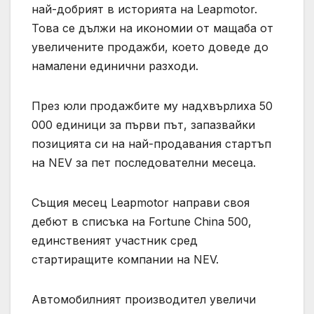
най-добрият в историята на Leapmotor.
Това се дължи на икономии от мащаба от
увеличените продажби, което доведе до
намалени единични разходи.
През юли продажбите му надхвърлиха 50
000 единици за първи път, запазвайки
позицията си на най-продавания стартъп
на NEV за пет последователни месеца.
Същия месец Leapmotor направи своя
дебют в списъка на Fortune China 500,
единственият участник сред
стартиращите компании на NEV.
Автомобилният производител увеличи