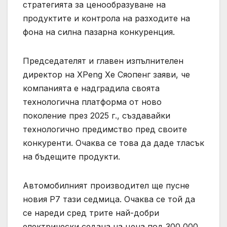
стратегията за ценообразуване на
продуктите и контрола на разходите на
фона на силна пазарна конкуренция.
Председателят и главен изпълнителен
директор на XPeng Хе Сяопенг заяви, че
компанията е надградила своята
технологична платформа от ново
поколение през 2025 г., създавайки
технологично предимство пред своите
конкуренти. Очаква се това да даде тласък
на бъдещите продукти.
Автомобилният производител ще пусне
новия P7 тази седмица. Очаква се той да
се нареди сред трите най-добри
електрически седана на цена под 300 000