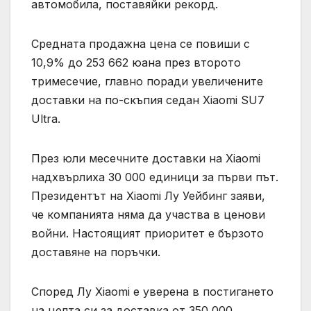
автомобила, поставяйки рекорд.
Средната продажна цена се повиши с
10,9% до 253 662 юана през второто
тримесечие, главно поради увеличените
доставки на по-скъпия седан Xiaomi SU7
Ultra.
През юли месечните доставки на Xiaomi
надхвърлиха 30 000 единици за първи път.
Президентът на Xiaomi Лу Уейбинг заяви,
че компанията няма да участва в ценови
войни. Настоящият приоритет е бързото
доставяне на поръчки.
Според Лу Xiaomi е уверена в постигането
на целта си за доставка от 350 000