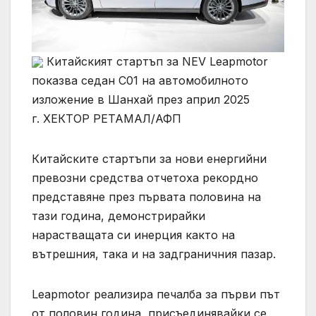
Китайският стартъп за NEV Leapmotor
показва седан C01 на автомобилното
изложение в Шанхай през април 2025
г. ХЕКТОР РЕТАМАЛ/АФП
Китайските стартъпи за нови енергийни
превозни средства отчетоха рекордно
представяне през първата половина на
тази година, демонстрирайки
нарастващата си инерция както на
вътрешния, така и на задграничния пазар.
Leapmotor реализира печалба за първи път
от половин година, присъединявайки се