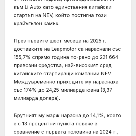
към Li Auto като единствения китайски
стартъп на NEV, който постигна този
крайъгълен камък.
През първите шест месеца на 2025 г.
доставките на Leapmotor са нараснали със
155,7% спрямо година по-рано до 221 664
превозни средства, най-високият сред
китайските стартиращи компании NEV.
Междувременно приходите му нараснаха
със 174% до 24,25 милиарда юана (3,37
милиарда долара).
Брутният му марж нарасна до 14,1%, което
е с 13 процентни пункта повече в
сравнение с първата половина на 2024 г.,