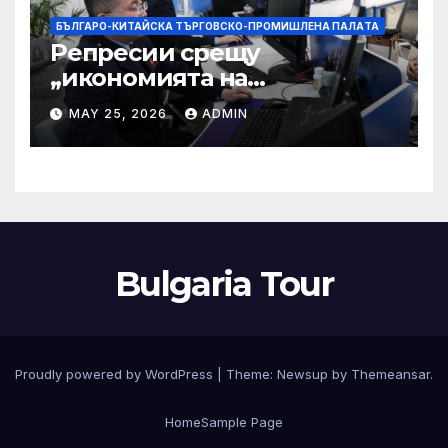
БЪЛГАРО-КИТАЙСКА ТЪРГОВСКО-ПРОМИШЛЕНА ПАЛAТА
Репресии срещу
„икономията на
фактурирането“
MAY 25, 2026
ADMIN
Bulgaria Tour
Proudly powered by WordPress
|
Theme:
Newsup
by
Themeansar
.
Home
Sample Page