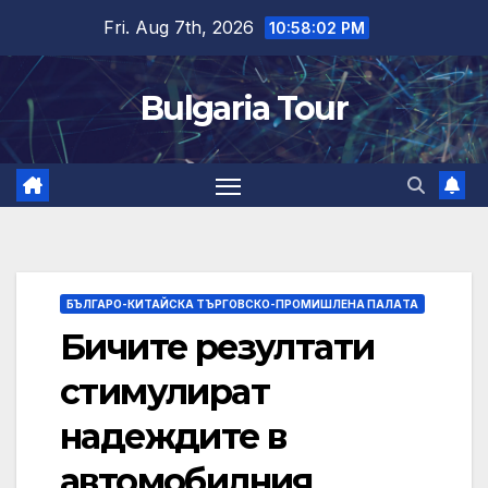
Skip
Fri. Aug 7th, 2026
10:58:03 PM
to
content
Bulgaria Tour
БЪЛГАРО-КИТАЙСКА ТЪРГОВСКО-ПРОМИШЛЕНА ПАЛAТА
Бичите резултати
стимулират
надеждите в
автомобилния