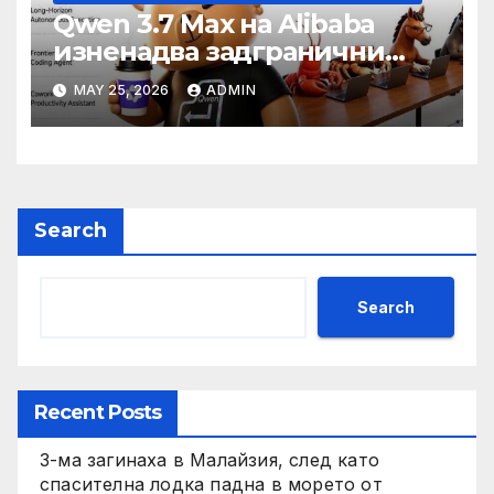
Qwen 3.7 Max на Alibaba
изненадва задгранични
разработчици с 35-часово
MAY 25, 2026
ADMIN
автономно изпълнение на
задачи
Search
Search
Recent Posts
3-ма загинаха в Малайзия, след като
спасителна лодка падна в морето от