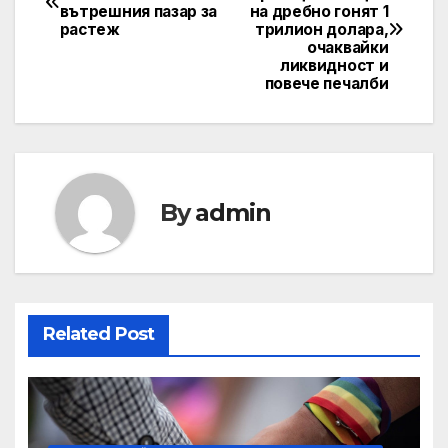
вътрешния пазар за
на дребно гонят 1
navigation
растеж
трилион долара,
очаквайки
ликвидност и
повече печалби
By
admin
Related Post