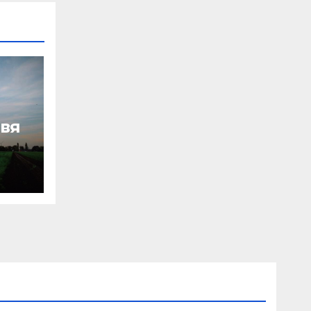
авя
зво