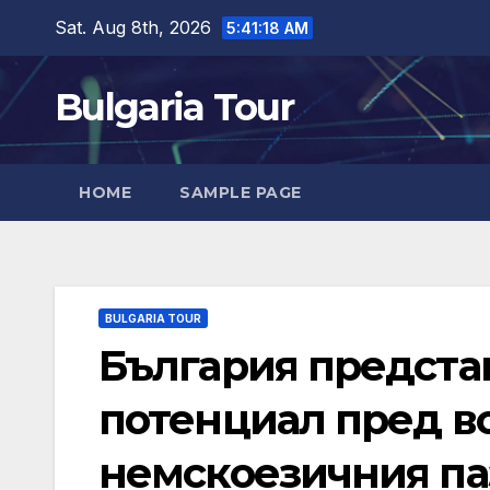
Skip
Sat. Aug 8th, 2026
5:41:20 AM
to
content
Bulgaria Tour
HOME
SAMPLE PAGE
BULGARIA TOUR
България предста
потенциал пред в
немскоезичния па