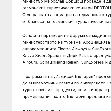
Министър Мирослав Боршош проведе и дву
германския туристически концерн DERTOUR
Федералната асоциация на германската ту
от бизнеса на германския туристически паз
Основни партньори на форума са медийната г
Министерството на туризма, Асоциацията 
авиокомпаниите Electra Airways и SunExpr
Клаус Хилдебрандт и Дирк Рогл, а сред уч
Alltours, Schauinsland Reisen, SunExpress 
Програмата на „Изживей България“ продъл
до емблематични обекти по българското Че
туристическите продукти, но и с инфрастр
преживявания, които България предлага ка
Наши спонсори са: