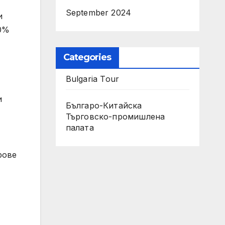
September 2024
и
80%
Categories
Bulgaria Tour
и
Българо-Китайска
Търговско-промишлена
палaта
рове