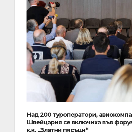
Над 200 туроператори, авиокомпа
Швейцария се включиха във форума
к.к. „Златни пясъци“