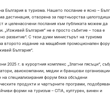
на България в туризма. Нашето послание е ясно – Бъл
ема дестинация, отворена за партньорства целогодиш
ст и целенасочени послания към публиката можем да
. „Изживей България“ не е просто събитие – това е
но развитие“. С тези думи министърът на туризма
а второто издание на мащабния промоционален фору
живей България“.
юни 2025 г. в курортния комплекс „Златни пясъци“, съб
атори, авиокомпании, медии и браншови организации
е на специализирания форум бяха обсъдени
ческите продукти и чартърните програми, подобрява
йчиви форми на туризъм – СПА, културен, винен и