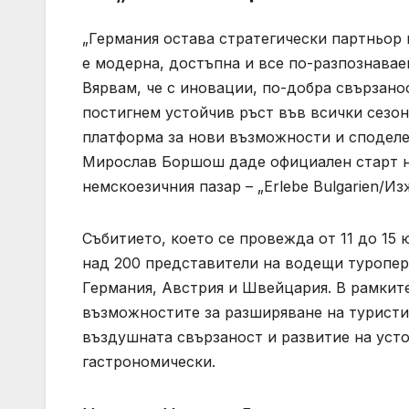
„Германия остава стратегически партньор 
е модерна, достъпна и все по-разпознава
Вярвам, че с иновации, по-добра свързано
постигнем устойчив ръст във всички сезони
платформа за нови възможности и споделе
Мирослав Боршош даде официален старт н
немскоезичния пазар – „Erlebe Bulgarien/Из
Събитието, което се провежда от 11 до 15 
над 200 представители на водещи туропер
Германия, Австрия и Швейцария. В рамкит
възможностите за разширяване на туристи
въздушната свързаност и развитие на усто
гастрономически.