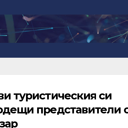
ви туристическия си
одещи представители 
зар