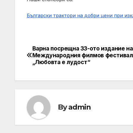
Български трактори на добри цени при из
Варна посрещна 33-ото издание на
Post
Международния филмов фестивал
navigation
„Любовта е лудост“
By
admin