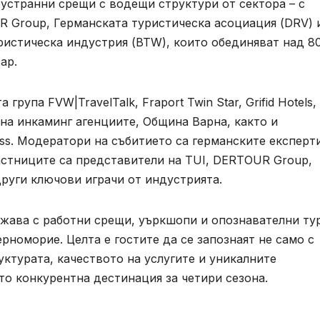
странни срещи с водещи структури от сектора – с
 Group, Германската туристическа асоциация (DRV) 
ристическа индустрия (BTW), които обединяват над 
ар.
рупа FVW|TravelTalk, Fraport Twin Star, Grifid Hotels,
на инкаминг агенциите, Община Варна, както и
ess. Модератори на събитието са германските експерт
астниците са представители на TUI, DERTOUR Group,
и други ключови играчи от индустрията.
жава с работни срещи, уъркшопи и опознавателни ту
рноморие. Целта е гостите да се запознаят не само с
уктурата, качеството на услугите и уникалните
то конкурентна дестинация за четири сезона.