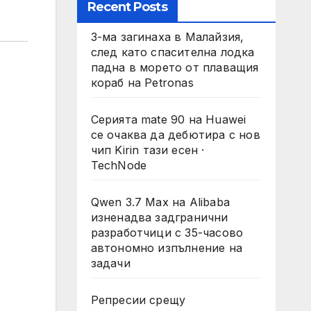
Recent Posts
3-ма загинаха в Малайзия,
след като спасителна лодка
падна в морето от плаващия
кораб на Petronas
Серията mate 90 на Huawei
се очаква да дебютира с нов
чип Kirin тази есен ·
TechNode
Qwen 3.7 Max на Alibaba
изненадва задгранични
разработчици с 35-часово
автономно изпълнение на
задачи
Репресии срещу