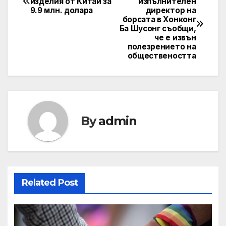
изделия от Китай за
изпълнителен
9.9 млн. долара
директор на
navigation
борсата в Хонконг
Ба Шусонг съобщи,
че е извън
полезрението на
обществеността
By
admin
Related Post