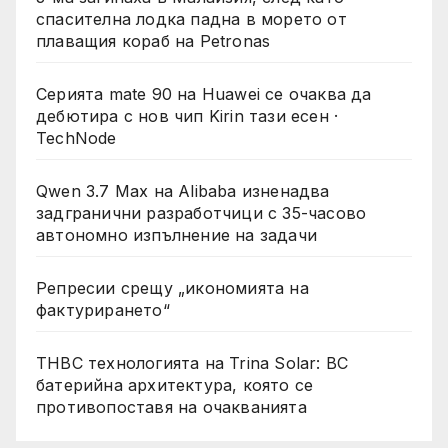
спасителна лодка падна в морето от
плаващия кораб на Petronas
Серията mate 90 на Huawei се очаква да
дебютира с нов чип Kirin тази есен ·
TechNode
Qwen 3.7 Max на Alibaba изненадва
задгранични разработчици с 35-часово
автономно изпълнение на задачи
Репресии срещу „икономията на
фактурирането“
THBC технологията на Trina Solar: BC
батерийна архитектура, която се
противопоставя на очакванията