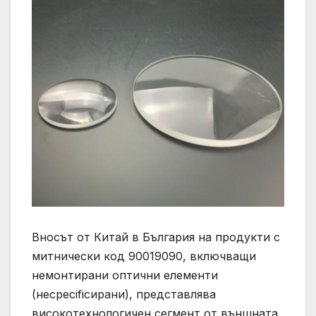
Вносът от Китай в България на продукти с
митнически код 90019090, включващи
немонтирани оптични елементи
(несpecificирани), представлява
високотехнологичен сегмент от външната