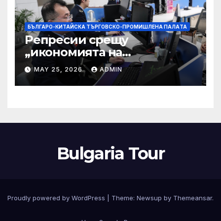
БЪЛГАРО-КИТАЙСКА ТЪРГОВСКО-ПРОМИШЛЕНА ПАЛAТА
Репресии срещу
„икономията на
фактурирането“
MAY 25, 2026
ADMIN
Bulgaria Tour
Proudly powered by WordPress
|
Theme:
Newsup
by
Themeansar
.