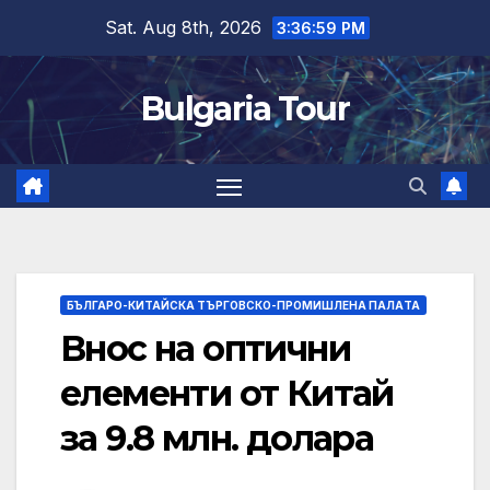
Skip
Sat. Aug 8th, 2026
3:37:01 PM
to
content
Bulgaria Tour
БЪЛГАРО-КИТАЙСКА ТЪРГОВСКО-ПРОМИШЛЕНА ПАЛAТА
Внос на оптични
елементи от Китай
за 9.8 млн. долара