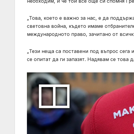
необходим, и че той все още си спомня 
„Това, което е важно за нас, е да поддър
световна война, където имаме отбранител
международното право, зачитано от всички
„Тези неща са поставени под въпрос сега и
се опитат да ги запазят. Надявам се това да