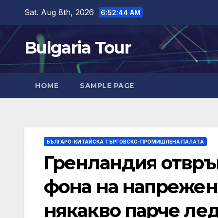
Skip
Sat. Aug 8th, 2026
6:52:45 AM
to
content
Bulgaria Tour
HOME
SAMPLE PAGE
БЪЛГАРО-КИТАЙСКА ТЪРГОВСКО-ПРОМИШЛЕНА ПАЛAТА
Гренландия отвръ
фона на напрежени
някакво парче лед