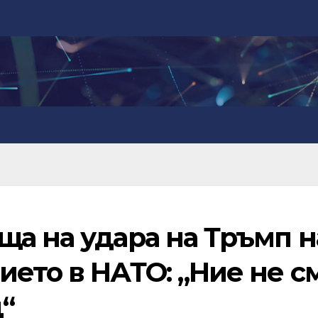
ща на удара на Тръмп н
ето в НАТО: „Ние не с
“