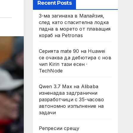
Recent Posts
3-ма загинаха в Малайзия,
след като спасителна лодка
падна в морето от плаващия
кораб на Petronas
Серията mate 90 на Huawei
се очаква да дебютира с нов
чип Kirin тази есен ·
TechNode
Qwen 3.7 Max на Alibaba
изненадва задгранични
разработчици с 35-часово
автономно изпълнение на
задачи
Репресии срещу