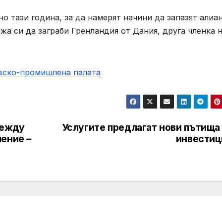
о тази година, за да намерят начини да запазят алиа
жа си да заграби Гренландия от Дания, друга членка 
овско-промишлена палaта
между
Услугите предлагат нови пътища
ение –
инвестиц