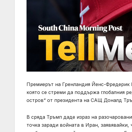
Премиерът на Гренландия Йенс-Фредерик Н
която се стреми да поддържа глобалния ре
остров“ от президента на САЩ Доналд Тръ
В сряда Тръмп даде израз на разочаровани
точка заради войната в Иран, заявявайки, 