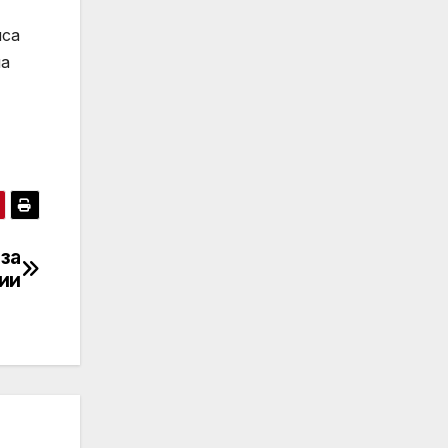
нса
на
 за
ии