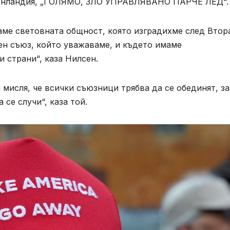
Гренландия, „ГОЛЯМО, ЗЛО УПРАВЛЯВАНО ПАРЧЕ ЛЕД“.
жаме световната общност, която изградихме след Втор
ен съюз, който уважаваме, и където имаме
 страни“, каза Нилсен.
 мисля, че всички съюзници трябва да се обединят, за
 се случи“, каза той.