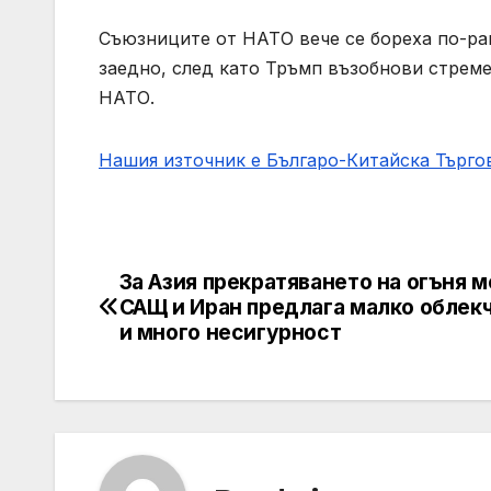
Съюзниците от НАТО вече се бореха по-ран
заедно, след като Тръмп възобнови стреме
НАТО.
Нашия източник е Българо-Китайска Търг
За Азия прекратяването на огъня 
Post
САЩ и Иран предлага малко облекч
navigation
и много несигурност