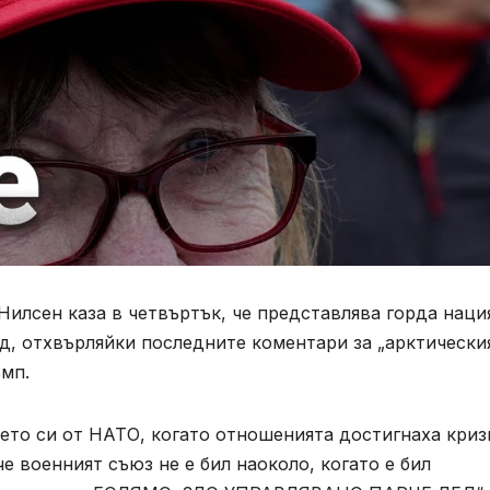
илсен каза в четвъртък, че представлява горда наци
д, отхвърляйки последните коментари за „арктически
мп.
ето си от НАТО, когато отношенията достигнаха криз
че военният съюз не е бил наоколо, когато е бил