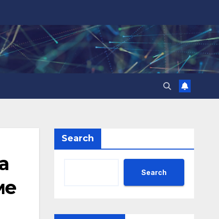
Search
а
Search
ме