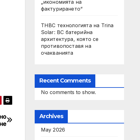
„икономията на
фактурирането“
THBC технологията на Trina
Solar: BC батерийна
архитектура, която се
противопоставя на
очакванията
Recent Comments
No comments to show.
лно
Archives
не
May 2026