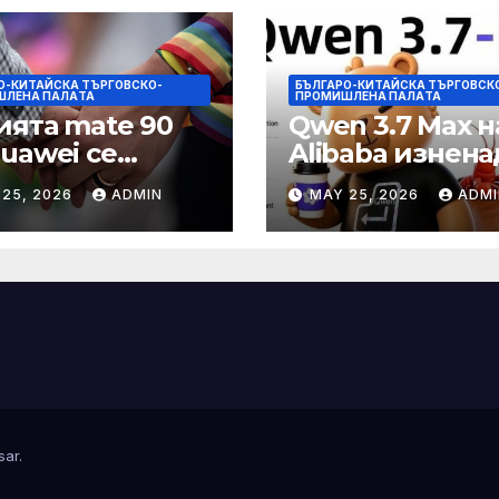
О-КИТАЙСКА ТЪРГОВСКО-
БЪЛГАРО-КИТАЙСКА ТЪРГОВСК
ШЛЕНА ПАЛAТА
ПРОМИШЛЕНА ПАЛAТА
ията mate 90
Qwen 3.7 Max н
Huawei се
Alibaba изнена
ква да
задгранични
 25, 2026
ADMIN
MAY 25, 2026
ADMI
ютира с нов
разработчици с
Kirin тази есен
часово автоно
echNode
изпълнение н
задачи
sar
.