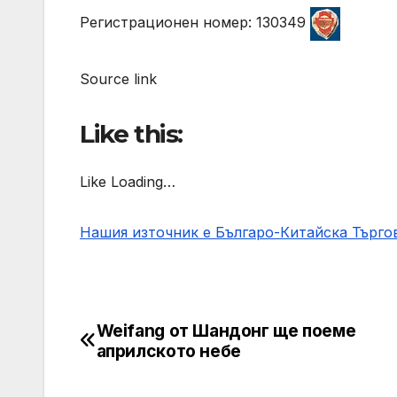
Регистрационен номер: 130349
Source link
Like this:
Like Loading…
Нашия източник е Българо-Китайска Търг
Weifang от Шандонг ще поеме
Post
априлското небе
navigation