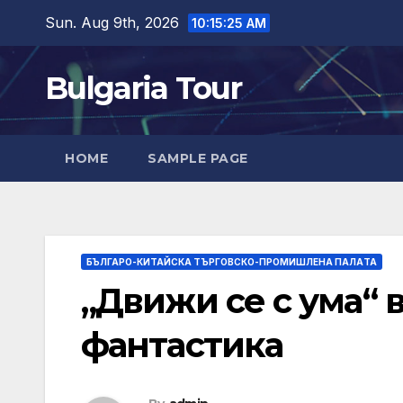
Skip
Sun. Aug 9th, 2026
10:15:26 AM
to
content
Bulgaria Tour
HOME
SAMPLE PAGE
БЪЛГАРО-КИТАЙСКА ТЪРГОВСКО-ПРОМИШЛЕНА ПАЛAТА
„Движи се с ума“ 
фантастика