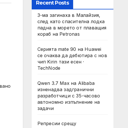
Recent Posts
3-ма загинаха в Малайзия,
след като спасителна лодка
падна в морето от плаващия
кораб на Petronas
Серията mate 90 на Huawei
се очаква да дебютира с нов
чип Kirin тази есен ·
TechNode
Qwen 3.7 Max на Alibaba
увано
изненадва задгранични
разработчици с 35-часово
автономно изпълнение на
задачи
Репресии срещу