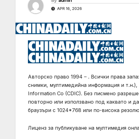
By
admin
APR 16, 2026
Авторско право 1994 – . Всички права зап
снимки, мултимедийна информация и т.н.), 
Information Co (CDIC). Без писмено разре
повторно или използвано под каквато и да 
браузъри с 1024*768 или по-висока резолю
Лиценз за публикуване на мултимедия онл