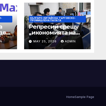
О-
БЪЛГАРО-КИТАЙСКА ТЪРГОВСКО-
ПРОМИШЛЕНА ПАЛAТА
а
Репресии срещу
два
„икономията на
фактурирането“
N
MAY 25, 2026
ADMIN
 35-
мно
а
Home
Sample Page