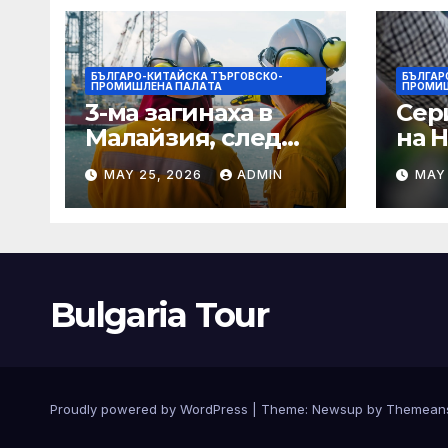
БЪЛГАРО-КИТАЙСКА ТЪРГОВСКО-
БЪЛГАР
ПРОМИШЛЕНА ПАЛAТА
ПРОМИ
3-ма загинаха в
Сер
Малайзия, след
на 
като спасителна
оча
MAY 25, 2026
ADMIN
MAY
лодка падна в
деб
морето от
чип 
плаващия кораб на
· T
Petronas
Bulgaria Tour
Proudly powered by WordPress
|
Theme:
Newsup
by
Themean