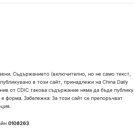
азени. Съдържанието (включително, но не само текст,
публикувано в този сайт, принадлежи на China Daily
шение от CDIC такова съдържание няма да бъде публик
е форма. Забележка: За този сайт се препоръчват
ция.
айн
0108263