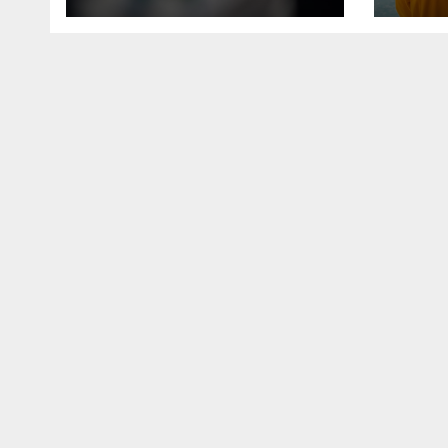
чип Kirin тази есен
мор
· TechNode
пла
Petr