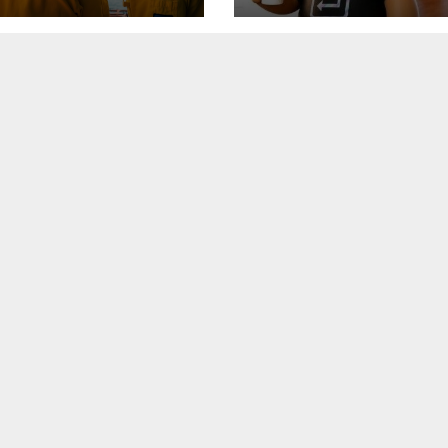
ето от
часово автоно
ващия кораб на
изпълнение на
onas
задачи