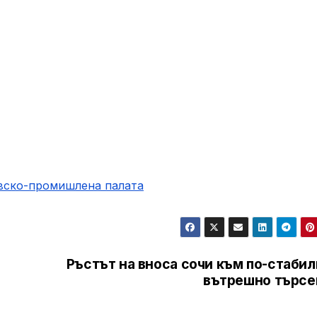
овско-промишлена палaта
Ръстът на вноса сочи към по-стаби
вътрешно търсе