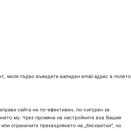
т, моля първо въведете валиден email адрес в полето
аправи сайта ни по–ефективен, по–сигурен за
ването му. Чрез промяна на настройките във Вашия
или ограничите прехвърлянето на „бисквитки”, но