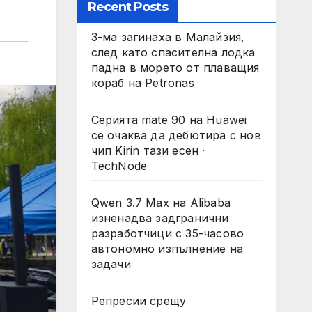
Recent Posts
3-ма загинаха в Малайзия,
след като спасителна лодка
падна в морето от плаващия
кораб на Petronas
Серията mate 90 на Huawei
се очаква да дебютира с нов
чип Kirin тази есен ·
TechNode
Qwen 3.7 Max на Alibaba
изненадва задгранични
разработчици с 35-часово
автономно изпълнение на
задачи
Репресии срещу