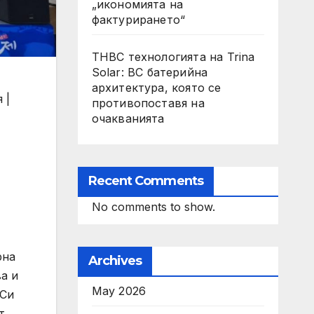
„икономията на
фактурирането“
THBC технологията на Trina
Solar: BC батерийна
архитектура, която се
 |
противопоставя на
очакванията
Recent Comments
No comments to show.
рна
Archives
а и
May 2026
 Си
т