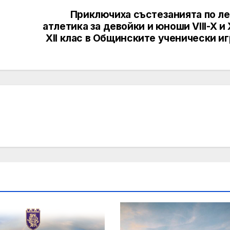
Приключиха състезанията по ле
атлетика за девойки и юноши VIII-X и 
XII клас в Общинските ученически и