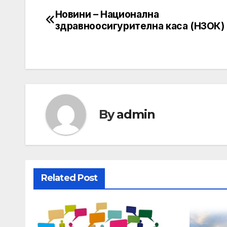
Новини – Национална
Post
здравноосигурителна каса (НЗОК)
navigation
By
admin
Related Post