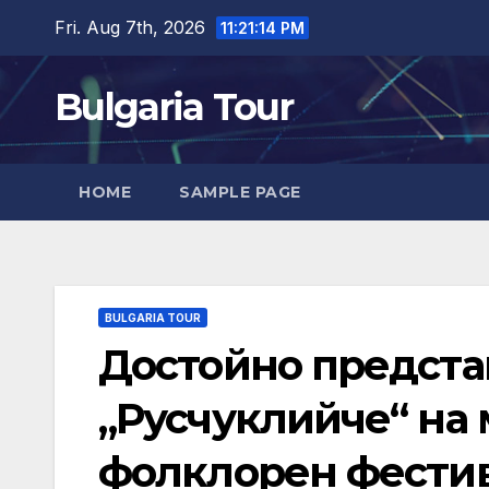
Skip
Fri. Aug 7th, 2026
11:21:15 PM
to
content
Bulgaria Tour
HOME
SAMPLE PAGE
BULGARIA TOUR
Достойно предста
„Русчуклийче“ на
фолклорен фестив