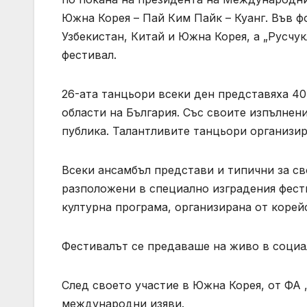
Южна Корея – Пай Ким Пайк – Куанг. Във ф
Узбекистан, Китай и Южна Корея, а „Русчу
фестивал.
26-ата танцьори всеки ден представяха 40
области на България. Със своите изпълнен
публика. Талантливите танцьори организир
Всеки ансамбъл представи и типични за св
разположени в специално изградения фести
културна програма, организирана от корей
Фестивалът се предаваше на живо в социа
След своето участие в Южна Корея, от ФА 
международни изяви.