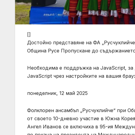
[]
Достойно представяне на ФА „Русчуклийче
Община Русе
Пропускане до съдържанието
Необходима е поддръжка на JavaScript, за
JavaScript чрез настройките на вашия брау
понеделник, 12 май 2025
Фолклорен ансамбъл „Русчуклийче“ при Общ
от своето 10-дневно участие в Южна Корея
Ангел Иванов се включиха в 95-ия Междун
по покана на президента на Международни