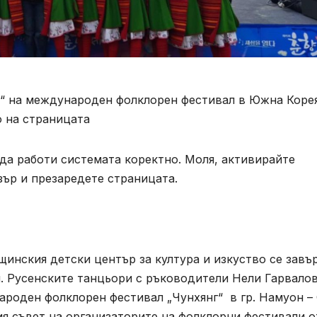
“ на международен фолклорен фестивал в Южна Корея
 на страницата
 да работи системата коректно. Моля, активирайте
зър и презаредете страницата.
инския детски център за култура и изкуство се завъ
. Русенските танцьори с ръководители Нели Гарвалов
ароден фолклорен фестивал „Чунхянг“ в гр. Намуон –
я съвет на организаторите на фолклорни фестивали о