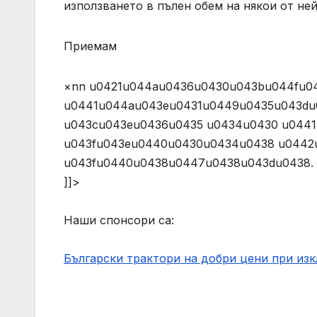
използването в пълен обем на някои от не
Приемам
×nn u0421u044au0436u0430u043bu044fu0
u0441u044au043eu0431u0449u0435u043du
u043cu043eu0436u0435 u0434u0430 u044
u043fu043eu0440u0430u0434u0438 u0442
u043fu0440u0438u0447u0438u043du0438. (AJAX)n 
]]>
Наши спонсори са:
Български трактори на добри цени при из