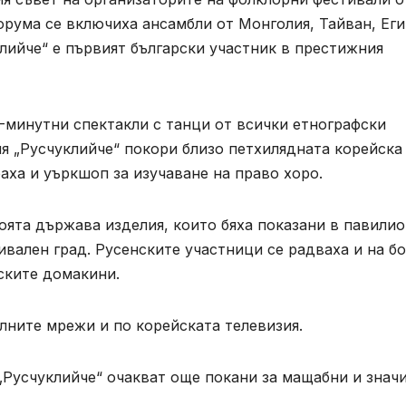
орума се включиха ансамбли от Монголия, Тайван, Еги
клийче“ е първият български участник в престижния
-минутни спектакли с танци от всички етнографски
ия „Русчуклийче“ покори близо петхилядната корейска
аха и уъркшоп за изучаване на право хоро.
оята държава изделия, които бяха показани в павилио
вален град. Русенските участници се радваха и на бо
ските домакини.
лните мрежи и по корейската телевизия.
„Русчуклийче“ очакват още покани за мащабни и знач