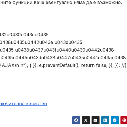
йните функции вече евентуално няма да е възможно.
432u0430u043cu0435,
0438u0435u0442u043e u043du0435
1u0435 u0438u0437u043fu0440u0430u0442u0438
u0435u0445u043du0438u0447u0435u0441u043au0438
n”); } }); e.preventDefault(); return false; }); }); //]
ключително качество