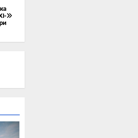
ка
XI-
гри