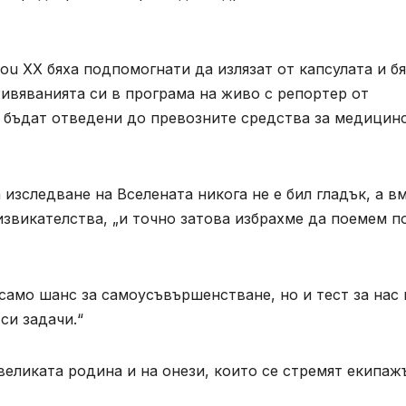
ou XX бяха подпомогнати да излязат от капсулата и б
живяванията си в програма на живо с репортер от
а бъдат отведени до превозните средства за медицин
а изследване на Вселената никога не е бил гладък, а в
извикателства, „и точно затова избрахме да поемем п
 само шанс за самоусъвършенстване, но и тест за нас 
си задачи.“
великата родина и на онези, които се стремят екипаж