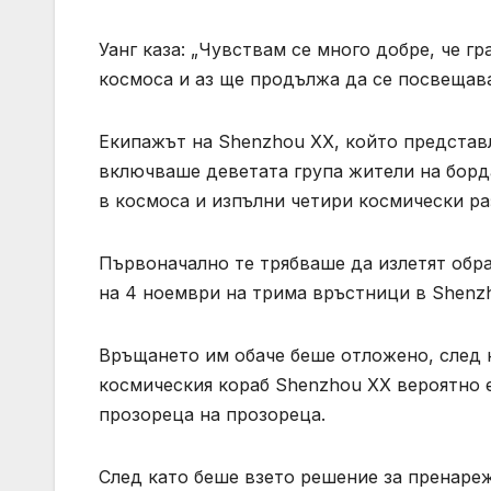
Уанг каза: „Чувствам се много добре, че г
космоса и аз ще продължа да се посвещава
Екипажът на Shenzhou XX, който представ
включваше деветата група жители на борда
в космоса и изпълни четири космически ра
Първоначално те трябваше да излетят обра
на 4 ноември на трима връстници в Shenzh
Връщането им обаче беше отложено, след к
космическия кораб Shenzhou XX вероятно е
прозореца на прозореца.
След като беше взето решение за пренаре