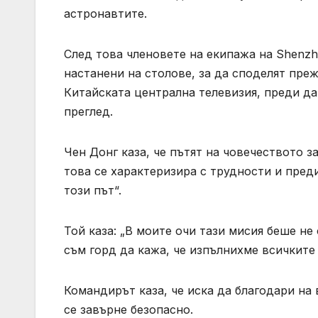
астронавтите.
След това членовете на екипажа на Shenzh
настанени на столове, за да споделят пре
Китайската централна телевизия, преди д
преглед.
Чен Донг каза, че пътят на човечеството з
това се характеризира с трудности и пред
този път“.
Той каза: „В моите очи тази мисия беше не
съм горд да кажа, че изпълнихме всичките 
Командирът каза, че иска да благодари на 
се завърне безопасно.