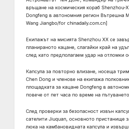
връщане на космическия кораб Shenzhou-XX
Dongfeng в автономния регион Вътрешна Мо
Wang Jiangbo/for chinadaily.com.cn]
Екипажът на мисията Shenzhou XX се завър
планираното кацане, слагайки край на удъ
след като предполагаем удар на отломки о
Капсула за повторно влизане, носеща три
Chen Dong и членове на екипажа полковник
площадката за кацане Dongfeng в автономн
повече от пет часа по време на пътуването
След проверки за безопасност извън капсу
сателити Jiuquan, основното пристанище з
люка на камбановидната капсула и извърш