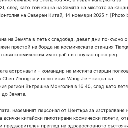
I, след като той кацна на Земята на мястото за каца
нголия на Северен Китай, 14 ноември 2025 г. [Photo 
на на Земята в петък следобед, девет дни по-късно о
лжен престой на борда на космическата станция Tiang
стави космическия им кораб със спукан прозорец.
мата астронавти – командир на мисията старши полко
 Chen Zhongrui и полковник Wang Jie – кацна на
ия регион Вътрешна Монголия в 16:40, след като летя
 до Земята.
лата, наземният персонал от Центъра за изстрелване 
а всички китайски пилотирани космически полети, от
и предварителен преглед на здравословното състоян