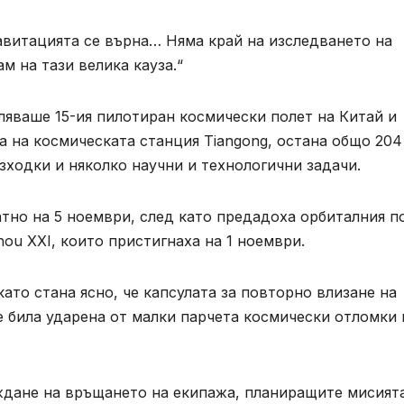
равитацията се върна… Няма край на изследването на
м на тази велика кауза.“
ляваше 15-ия пилотиран космически полет на Китай и
 на космическата станция Tiangong, остана общо 204
зходки и няколко научни и технологични задачи.
тно на 5 ноември, след като предадоха орбиталния п
ou XXI, които пристигнаха на 1 ноември.
ато стана ясно, че капсулата за повторно влизане на
 била ударена от малки парчета космически отломки 
ждане на връщането на екипажа, планиращите мисият