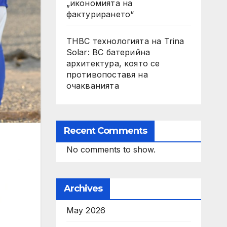
„икономията на
фактурирането“
THBC технологията на Trina
Solar: BC батерийна
архитектура, която се
противопоставя на
очакванията
Recent Comments
No comments to show.
Archives
May 2026