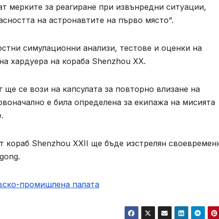
ат мерките за реагиране при извънредни ситуации,
асността на астронавтите на първо място“.
стни симулационни анализи, тестове и оценки на
 на хардуера на кораба Shenzhou XX.
 ще се вози на капсулата за повторно влизане на
рвоначално е била определена за екипажа на мисията
.
т кораб Shenzhou XXII ще бъде изстрелян своевремен
gong.
овско-промишлена палaта