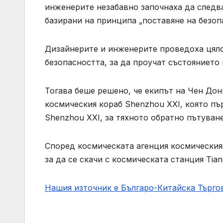
инженерите незабавно започнаха да следв
базирани на принципа „поставяне на безоп
Дизайнерите и инженерите проведоха цяло
безопасността, за да проучат състоянието
Тогава беше решено, че екипът на Чен Донг
космическия кораб Shenzhou XXI, която пъ
Shenzhou XXI, за тяхното обратно пътуване
Според космическата агенция космическия
за да се скачи с космическата станция Tian
Нашия източник е Българо-Китайска Търг