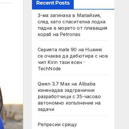
Recent Posts
3-ма загинаха в Малайзия,
след като спасителна лодка
падна в морето от плаващия
кораб на Petronas
Серията mate 90 на Huawei
се очаква да дебютира с нов
чип Kirin тази есен ·
TechNode
Qwen 3.7 Max на Alibaba
изненадва задгранични
разработчици с 35-часово
автономно изпълнение на
задачи
Репресии срещу