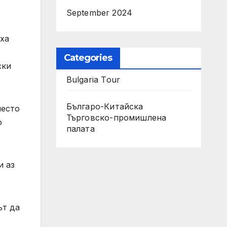
September 2024
яха
Categories
ски
Bulgaria Tour
Българо-Китайска
место
Търговско-промишлена
о
палaта
и аз
ът да