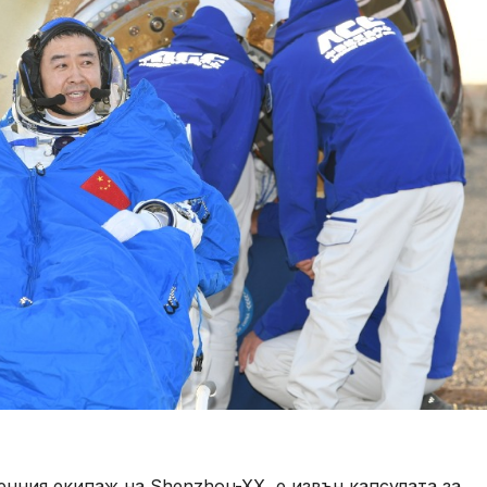
нния екипаж на Shenzhou-XX, е извън капсулата за