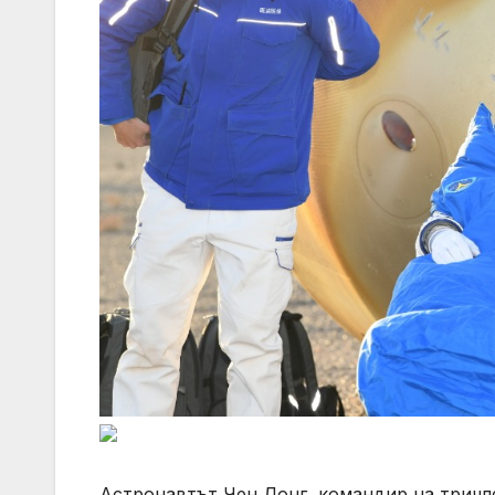
Астронавтът Чен Донг, командир на тричле