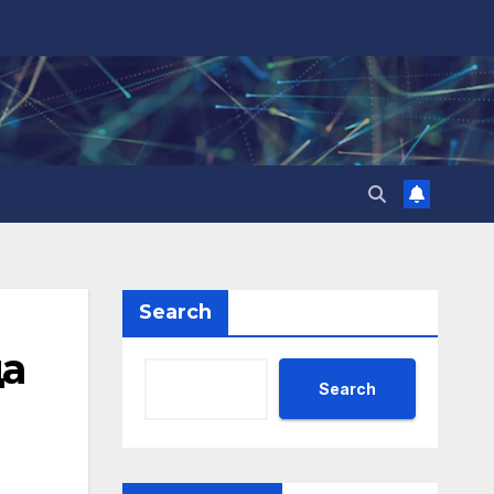
Search
ща
Search