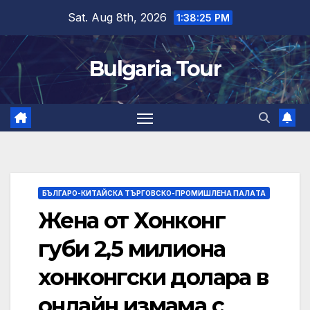
Skip
Sat. Aug 8th, 2026
1:38:26 PM
to
content
Bulgaria Tour
БЪЛГАРО-КИТАЙСКА ТЪРГОВСКО-ПРОМИШЛЕНА ПАЛAТА
Жена от Хонконг
губи 2,5 милиона
хонконгски долара в
онлайн измама с