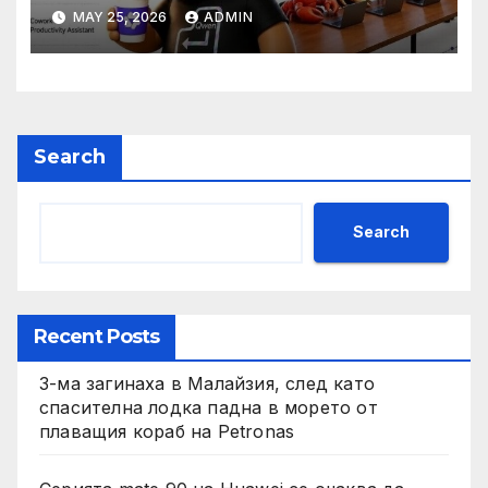
разработчици с 35-часово
MAY 25, 2026
ADMIN
автономно изпълнение на
задачи
Search
Search
Recent Posts
3-ма загинаха в Малайзия, след като
спасителна лодка падна в морето от
плаващия кораб на Petronas