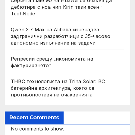
Серията mate 90 на Huawei се очаква да
дебютира с нов чип Kirin тази есен ·
TechNode
Qwen 3.7 Max на Alibaba изненадва
задгранични разработчици с 35-часово
автономно изпълнение на задачи
Репресии срещу „икономията на
фактурирането“
THBC технологията на Trina Solar: BC
батерийна архитектура, която се
противопоставя на очакванията
Recent Comments
No comments to show.