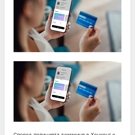
Според полицията домакиня в Хонконг е