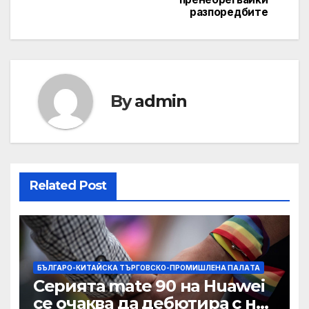
разпоредбите
By
admin
Related Post
БЪЛГАРО-КИТАЙСКА ТЪРГОВСКО-ПРОМИШЛЕНА ПАЛAТА
Серията mate 90 на Huawei
се очаква да дебютира с нов