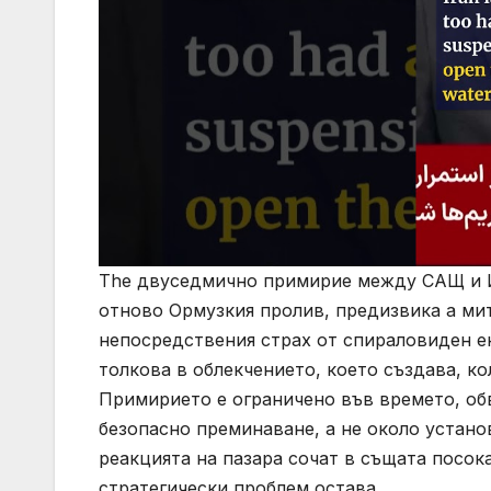
The двуседмично примирие между САЩ и И
отново Ормузкия пролив, предизвика а мит
непосредствения страх от спираловиден ен
толкова в облекчението, което създава, ко
Примирието е ограничено във времето, об
безопасно преминаване, а не около установ
реакцията на пазара сочат в същата посок
стратегически проблем остава.