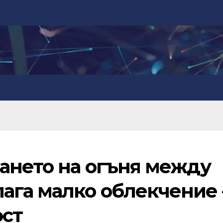
ването на огъня между
ага малко облекчение 
ост