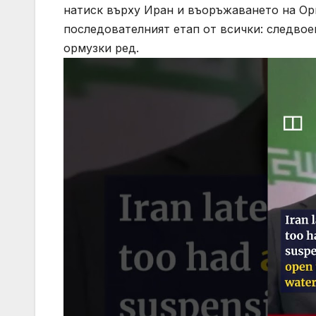
натиск върху Иран и въоръжаването на Орм
последователният етап от всички: следвое
ормузки ред.