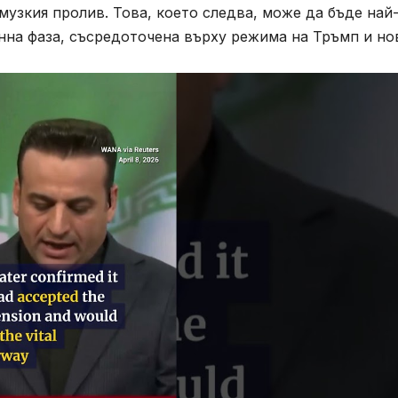
узкия пролив. Това, което следва, може да бъде най
нна фаза, съсредоточена върху режима на Тръмп и но