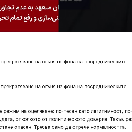
прекратяване на огъня на фона на посредническите
прекратяване на огъня на фона на посредническите
е режим на оцеляване: по-тесен като легитимност, по
удата, отколкото от политическото доверие. Такъв р
стане опасен. Трябва само да отрече нормалността.