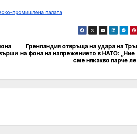
овско-промишлена палaта
иона
Гренландия отвръща на удара на Тръ
авърши
на фона на напрежението в НАТО: „Ние
сме някакво парче л