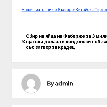
Нашия източник е Българо-Китайска Търг
Обир на яйца на Фаберже за 3 мил
Post
щатски долара в лондонски пъб з
navigation
със затвор за крадец
By
admin