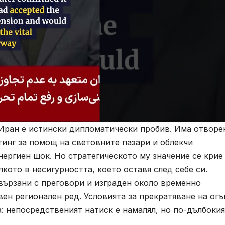
ран е истински дипломатически пробив. Има отворе
инг за помощ на световните пазари и облекчи
ергиен шок. Но стратегическото му значение се крие
лкото в несигурността, което оставя след себе си.
вързани с преговори и изграден около временно
ен регионален ред. Условията за прекратяване на огъ
а: непосредственият натиск е намалял, но по-дълбоки