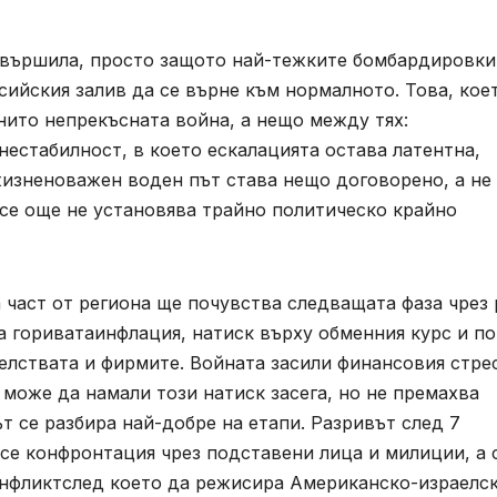
 свършила, просто защото най-тежките бомбардировки
ийския залив да се върне към нормалното. Това, кое
 нито непрекъсната война, а нещо между тях:
естабилност, в което ескалацията остава латентна,
жизненоважен воден път става нещо договорено, а не
все още не установява трайно политическо крайно
 част от региона ще почувства следващата фаза чрез 
а гориватаинфлация, натиск върху обменния курс и по
елствата и фирмите. Войната засили финансовия стре
може да намали този натиск засега, но не премахва
т се разбира най-добре на етапи. Разривът след 7
се конфронтация чрез подставени лица и милиции, а 
онфликтслед което да режисира Американско-израелс