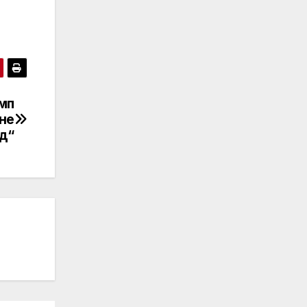
мп
 не
ед“