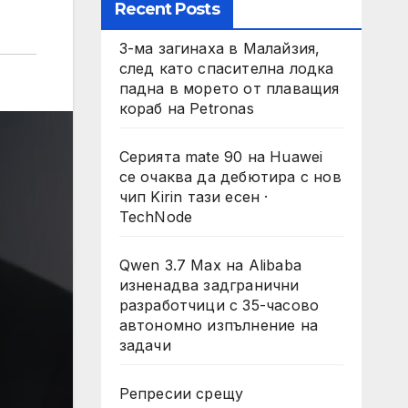
Recent Posts
3-ма загинаха в Малайзия,
след като спасителна лодка
падна в морето от плаващия
кораб на Petronas
Серията mate 90 на Huawei
се очаква да дебютира с нов
чип Kirin тази есен ·
TechNode
Qwen 3.7 Max на Alibaba
изненадва задгранични
разработчици с 35-часово
автономно изпълнение на
задачи
Репресии срещу