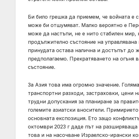
Би било грешка да приемем, че войната е
може би отшумяват. Малко вероятно е Перс
може да настъпи, не е нито стабилен мир,
продължително състояние на управлявана н
принудата остава налична и достъпът до 
предполагаемо. Прекратяването на огъня 
състояние.
За Азия това има огромно значение. Голяма
транспортни разходи, застраховки, цени н
трудни допускания за планиране за правит
големите азиатски вносители. Примирието 
основната експозиция. Ето защо конфликтъ
октомври 2023 г даде път на разширяваща 
това и на насочване Израелско-ирански к