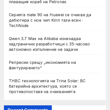
плаващия кораб на Petronas
Серията mate 90 на Huawei се очаква да
дебютира с нов чип Kirin тази есен ·
TechNode
Qwen 3.7 Max на Alibaba изненадва
задгранични разработчици с 35-часово
автономно изпълнение на задачи
Репресии срещу „икономията на
фактурирането“
THBC технологията на Trina Solar: BC
батерийна архитектура, която се
противопоставя на очакванията