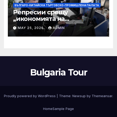
БЪЛГАРО-КИТАЙСКА ТЪРГОВСКО-ПРОМИШЛЕНА ПАЛAТА
Репресии срещу
„икономията на
фактурирането“
MAY 25, 2026
ADMIN
Bulgaria Tour
Proudly powered by WordPress
|
Theme:
Newsup
by
Themeansar
.
Home
Sample Page