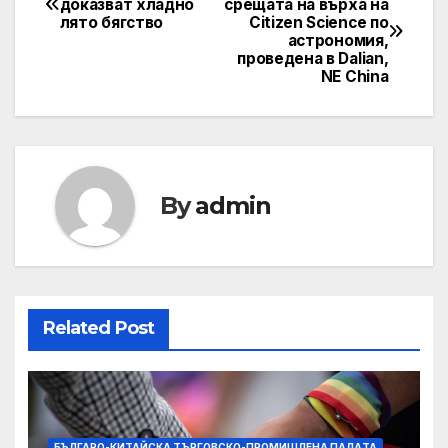
доказват хладно
срещата на върха на
лято бягство
Citizen Science по
navigation
астрономия,
проведена в Dalian,
NE China
By
admin
Related Post
БЪЛГАРО-КИТАЙСКА ТЪРГОВСКО-ПРОМИШЛЕНА ПАЛAТА