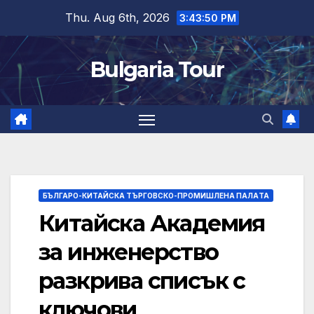
Skip
Thu. Aug 6th, 2026
3:43:51 PM
to
content
Bulgaria Tour
БЪЛГАРО-КИТАЙСКА ТЪРГОВСКО-ПРОМИШЛЕНА ПАЛAТА
Китайска Академия
за инженерство
разкрива списък с
ключови