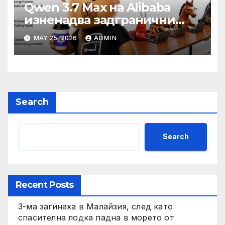
Qwen 3.7 Max на Alibaba
изненадва задгранични
разработчици с 35-часово
MAY 25, 2026
ADMIN
автономно изпълнение на
задачи
Search
Search
Recent Posts
3-ма загинаха в Малайзия, след като
спасителна лодка падна в морето от