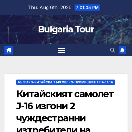
Skip
Thu. Aug 6th, 2026
7:01:06 PM
to
content
Bulgaria Tour
БЪЛГАРО-КИТАЙСКА ТЪРГОВСКО-ПРОМИШЛЕНА ПАЛAТА
Китайският самолет
J-16 изгони 2
чуждестранни
изтребители на