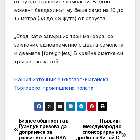
от чуждестранните самолети. В един
момент балдахинът му беше само на 10 до
15 метра (33 до 49 фута) от струята.
„След като завърших тази маневра, се
заключих едновременно с двата самолета
и двамата [foreign jets] В крайна сметка си
тръгна – каза той.
Нашия източник е Българо-Китайска
Търговско-промишлена палaта
Бизнес общността в
Първият
Post
Гуандун призова да
международно
допринесе за
спонсориран на
navigation
развитието на GBA
дребно в Китай C-