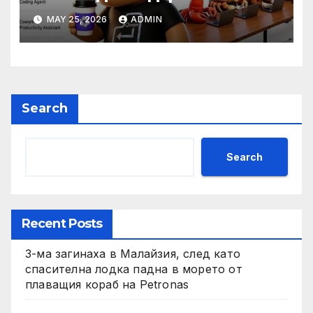
разработчици с 35-часово
MAY 25, 2026
ADMIN
автономно изпълнение на
задачи
Search
Search
Recent Posts
3-ма загинаха в Малайзия, след като
спасителна лодка падна в морето от
плаващия кораб на Petronas