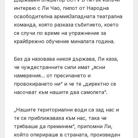
интервю с Ли Чао, пилот от Народна
освободителна армияЗападната театрална
команда, която разказа събитието, което
се случи по време на упражнение за
крайбрежно обучение миналата година.
Без да назовава никоя държава, Ли каза,
че чуждестранните сили имат „ясни
намерения… от пресичането и
провокирането ни“ и че те „директно се
насочват към нашите два самолета“.
„Нашите териториални води са зад нас и
те се приближаваха към нас, така че
трябваше да преминем“, припомни Ли,
който оперираше в страната, произведен