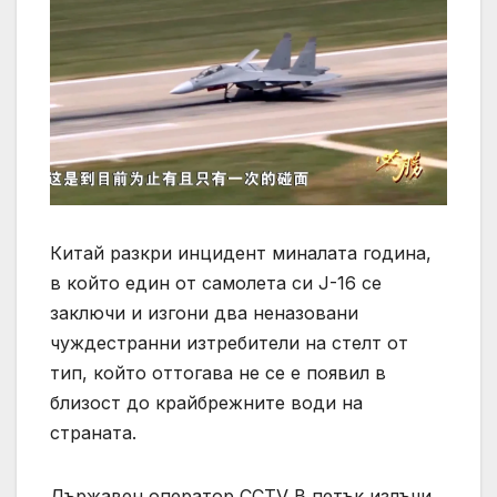
Китай разкри инцидент миналата година,
в който един от самолета си J-16 се
заключи и изгони два неназовани
чуждестранни изтребители на стелт от
тип, който оттогава не се е появил в
близост до крайбрежните води на
страната.
Държавен оператор CCTV В петък излъчи