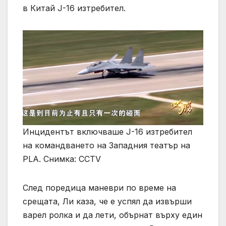
в Китай J-16 изтребител.
Инцидентът включваше J-16 изтребител
на командването на Западния театър на
PLA. Снимка: CCTV
След поредица маневри по време на
срещата, Ли каза, че е успял да извърши
варел ролка и да лети, обърнат върху един