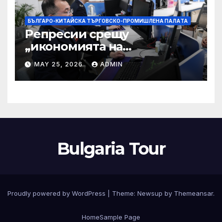
БЪЛГАРО-КИТАЙСКА ТЪРГОВСКО-ПРОМИШЛЕНА ПАЛAТА
Репресии срещу
„икономията на
фактурирането“
MAY 25, 2026
ADMIN
Bulgaria Tour
Proudly powered by WordPress
|
Theme:
Newsup
by
Themeansar
.
Home
Sample Page