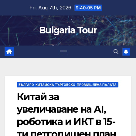
Skip
Fri. Aug 7th, 2026
9:40:06 PM
to
content
Bulgaria Tour
БЪЛГАРО-КИТАЙСКА ТЪРГОВСКО-ПРОМИШЛЕНА ПАЛAТА
Китай за
увеличаване на AI,
роботика и ИКТ в 15-
ти петгодишен план