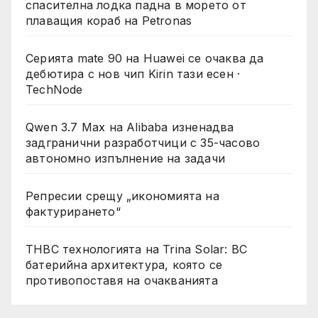
спасителна лодка падна в морето от
плаващия кораб на Petronas
Серията mate 90 на Huawei се очаква да
дебютира с нов чип Kirin тази есен ·
TechNode
Qwen 3.7 Max на Alibaba изненадва
задгранични разработчици с 35-часово
автономно изпълнение на задачи
Репресии срещу „икономията на
фактурирането“
THBC технологията на Trina Solar: BC
батерийна архитектура, която се
противопоставя на очакванията