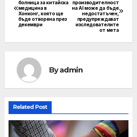
болница за китайска
производителност
navigation
медицина в
на AI може да бъде
Хонконг, която ще
недостатъчен,
бъде отворена през
предупреждават
декември
изследователите
от мета
By
admin
Related Post