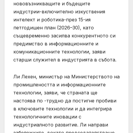
нововъзникващите и бъдещите
индустрии-включително изкуствения
интелект и роботика-през 15-ия
петгодишен план (2026–30), като
същевременно засилва конкурентното си
предимство в информационните и
комуникационните технологии, заяви
старши служител в индустрията в събота.
Ли Лехен, министър на Министерството на
промишлеността и информационните
технологии, заяви, че страната ще
настоява по -трудно да постигне пробиви
в ключовите технологии и да интегрира
технологичните иновации с
индустриалното развитие. Ли направи
забележките, докато председателстваше