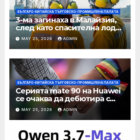
БЪЛГАРО-КИТАЙСКА ТЪРГОВСКО-ПРОМИШЛЕНА ПАЛAТА
3-ма загинаха в Малайзия,
след като спасителна лодка
падна в морето от
MAY 25, 2026
ADMIN
плаващия кораб на
Petronas
БЪЛГАРО-КИТАЙСКА ТЪРГОВСКО-ПРОМИШЛЕНА ПАЛAТА
Серията mate 90 на Huawei
се очаква да дебютира с
нов чип Kirin тази есен ·
MAY 25, 2026
ADMIN
TechNode