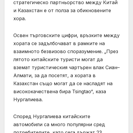
стратегическо партньорство между Китай
и Казахстан е от полза за обикновените
хора.
Освен търговските цифри, връзките между
хората се задълбочават в рамките на
взаимното безвизово споразумение. „През
лятото китайските туристи могат да
вземат туристическия чартърен влак Сиан–
Алмати, за да посетят, а хората в
Казахстан също могат да се насладят на
висококачествена бира Tsingtao“, каза
Нургалиева.
Според Нургалиева китайските
автомобили са много популярни сред
потребителите, като сега държат 23