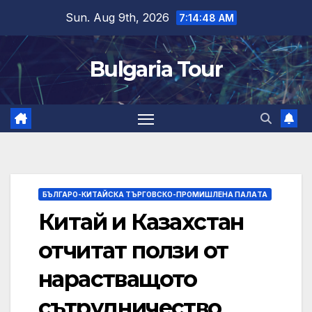
Skip
Sun. Aug 9th, 2026
7:14:49 AM
to
content
Bulgaria Tour
БЪЛГАРО-КИТАЙСКА ТЪРГОВСКО-ПРОМИШЛЕНА ПАЛAТА
Китай и Казахстан
отчитат ползи от
нарастващото
сътрудничество