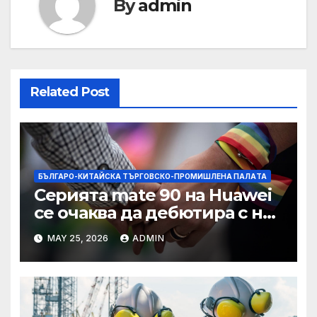
By
admin
Related Post
БЪЛГАРО-КИТАЙСКА ТЪРГОВСКО-ПРОМИШЛЕНА ПАЛAТА
Серията mate 90 на Huawei
се очаква да дебютира с нов
чип Kirin тази есен ·
MAY 25, 2026
ADMIN
TechNode