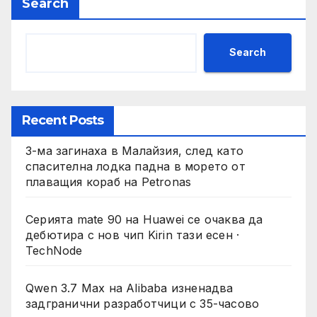
Search
Search
Recent Posts
3-ма загинаха в Малайзия, след като
спасителна лодка падна в морето от
плаващия кораб на Petronas
Серията mate 90 на Huawei се очаква да
дебютира с нов чип Kirin тази есен ·
TechNode
Qwen 3.7 Max на Alibaba изненадва
задгранични разработчици с 35-часово