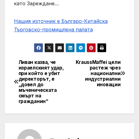
като Зареждане…
Нашия източник е Българо-Китайска
Търговско-промишлена палaта
Ливан казва, че
KraussMaffei цели
Post
израелският удар,
растеж чрез
при който е убит
национални
navigation
директорът, е
индустриални
„довел до
иновации
мъченическата
смърт на
гражданин“