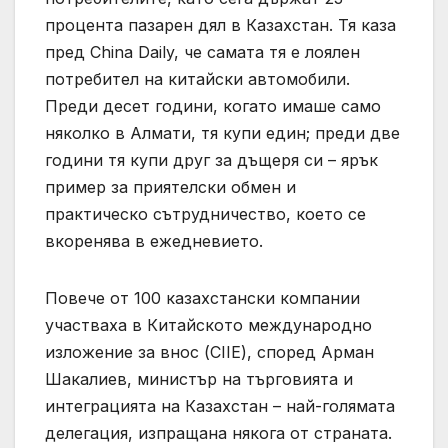
процента пазарен дял в Казахстан. Тя каза
пред China Daily, че самата тя е лоялен
потребител на китайски автомобили.
Преди десет години, когато имаше само
няколко в Алмати, тя купи един; преди две
години тя купи друг за дъщеря си – ярък
пример за приятелски обмен и
практическо сътрудничество, което се
вкоренява в ежедневието.
Повече от 100 казахстански компании
участваха в Китайското международно
изложение за внос (CIIE), според Арман
Шакалиев, министър на търговията и
интеграцията на Казахстан – най-голямата
делегация, изпращана някога от страната.