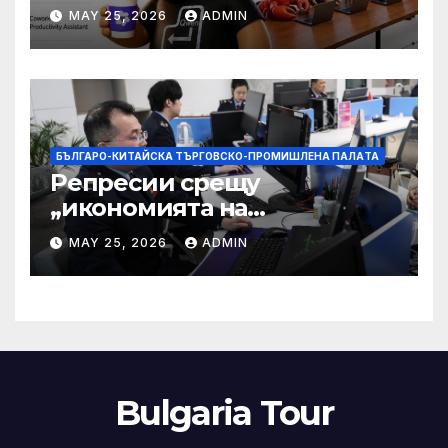
разработчици с 35-часово
MAY 25, 2026
ADMIN
автономно изпълнение на
задачи
БЪЛГАРО-КИТАЙСКА ТЪРГОВСКО-ПРОМИШЛЕНА ПАЛAТА
Репресии срещу
„икономията на
фактурирането“
MAY 25, 2026
ADMIN
Bulgaria Tour