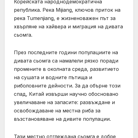
Корейската народнодемократична
република. Река Mijiang, ключов приток на
река Tumenjiang, е жизненоважен път за
хвърляне на хайвера и миграция на дивата
сьомга.
През последните години популациите на
дивата сьомга са намалели рязко поради
промените в околната среда, развитието
на сушата и водните пътища и
риболовните дейности. За да обърне този
спад, Китай извърши научно обосновано
увеличаване на запасите: развъждане и
освобождаване на местна риба за
възстановяване на дивите популации.
Тази местно отглеждана сьомга е добре