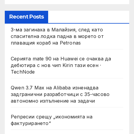
Recent Posts
3-ма загинаха в Малайзия, след като
спасителна лодка падна в морето от
плаващия кораб на Petronas
Серията mate 90 на Huawei се очаква да
дебютира с нов чип Kirin тази есен ·
TechNode
Qwen 3.7 Max на Alibaba изненадва
задгранични разработчици с 35-часово
автономно изпълнение на задачи
Репресии срещу „икономията на
фактурирането“