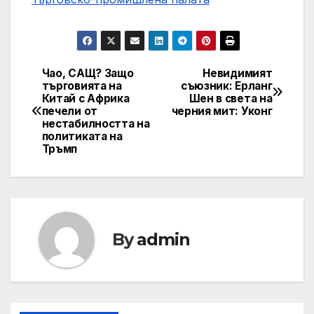
Чао, САЩ? Защо
Невидимият
Post
търговията на
съюзник: Ерланг
Китай с Африка
Шен в света на
navigation
печели от
черния мит: Уконг
нестабилността на
политиката на
Тръмп
By
admin