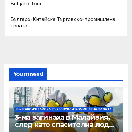
Bulgaria Tour
Българо-Китайска Търговско-промишлена
палaта
You missed
БЪЛГАРО-КИТАЙСКА ТЪРГОВСКО-ПРОМИШЛЕНА ПАЛAТА
3-ма загинаха в Малайзия,
след като спасителна лодка
падна в морето от