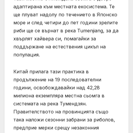
адаптирана към местната екосистема. Те
ще плуват надолу по течението в Японско
море и след четири до пет години зрелите
риби ще се върнат в река Tumenjiang, за да
хвърлят хайвера си, помагайки за
поддържане на естествения цикъл на
популация.
Китай прилага тази практика в
продължение на 19 последователни
години, освобождавайки над 42,28
милиона екземпляра местна сьомга в
системата на река Тумендзян.
Правителството на провинцията също
така наложи сезонни забрани за риболов,
предприе мерки срещу незаконния