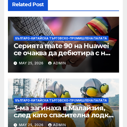
Related Post
БЪЛГАРО-КИТАЙСКА ТЪРГОВСКО-ПРОМИШЛЕНА ПАЛAТА
Серията mate 90 на Huawei
се очаква да дебютира с нов
чип Kirin тази есен ·
MAY 25, 2026
ADMIN
TechNode
БЪЛГАРО-КИТАЙСКА ТЪРГОВСКО-ПРОМИШЛЕНА ПАЛAТА
3-ма загинаха в Малайзия,
след като спасителна лодка
падна в морето от
MAY 25, 2026
ADMIN