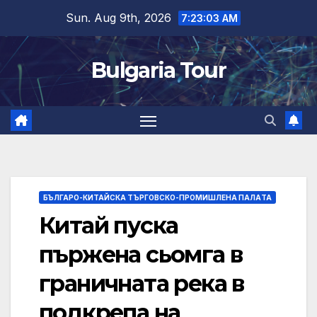
Skip
Sun. Aug 9th, 2026
7:23:04 AM
to
content
Bulgaria Tour
БЪЛГАРО-КИТАЙСКА ТЪРГОВСКО-ПРОМИШЛЕНА ПАЛAТА
Китай пуска
пържена сьомга в
граничната река в
подкрепа на