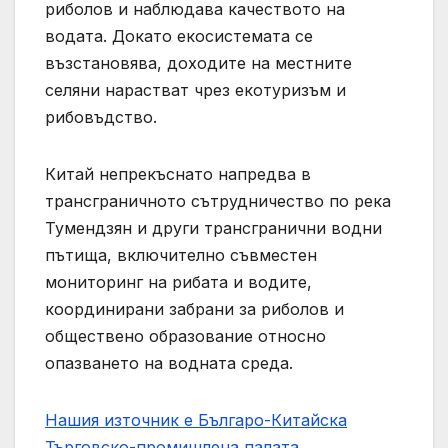
риболов и наблюдава качеството на
водата. Докато екосистемата се
възстановява, доходите на местните
селяни нарастват чрез екотуризъм и
рибовъдство.
Китай непрекъснато напредва в
трансграничното сътрудничество по река
Тумендзян и други трансгранични водни
пътища, включително съвместен
мониторинг на рибата и водите,
координирани забрани за риболов и
обществено образование относно
опазването на водната среда.
Нашия източник е Българо-Китайска
Търговско-промишлена палaта