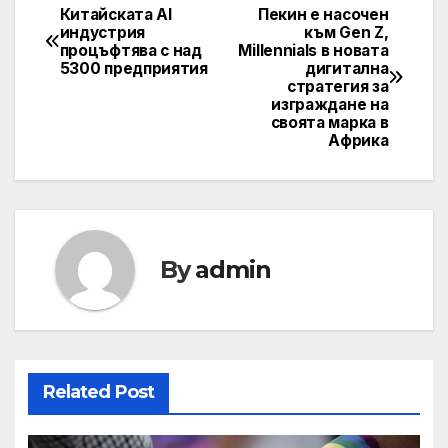
Китайската AI
Пекин е насочен
Post
индустрия
към Gen Z,
процъфтява с над
Millennials в новата
navigation
5300 предприятия
дигитална
стратегия за
изграждане на
своята марка в
Африка
By
admin
Related Post