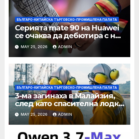
БЪЛГАРО-КИТАЙСКА ТЪРГОВСКО-ПРОМИШЛЕНА ПАЛAТА
Серията mate 90 на Huawei
се очаква да дебютира с нов
чип Kirin тази есен ·
MAY 25, 2026
ADMIN
TechNode
БЪЛГАРО-КИТАЙСКА ТЪРГОВСКО-ПРОМИШЛЕНА ПАЛAТА
3-ма загинаха в Малайзия,
след като спасителна лодка
падна в морето от
MAY 25, 2026
ADMIN
плаващия кораб на Petronas