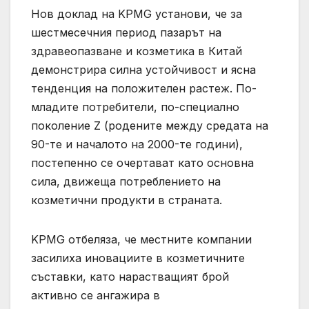
Нов доклад на KPMG установи, че за
шестмесечния период пазарът на
здравеопазване и козметика в Китай
демонстрира силна устойчивост и ясна
тенденция на положителен растеж. По-
младите потребители, по-специално
поколение Z (родените между средата на
90-те и началото на 2000-те години),
постепенно се очертават като основна
сила, движеща потреблението на
козметични продукти в страната.
KPMG отбеляза, че местните компании
засилиха иновациите в козметичните
съставки, като нарастващият брой
активно се ангажира в