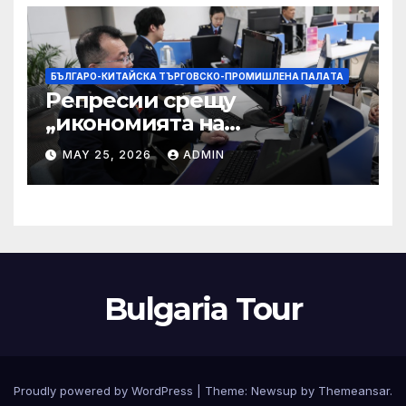
БЪЛГАРО-КИТАЙСКА ТЪРГОВСКО-ПРОМИШЛЕНА ПАЛAТА
Репресии срещу
„икономията на
фактурирането“
MAY 25, 2026
ADMIN
Bulgaria Tour
Proudly powered by WordPress
|
Theme:
Newsup
by
Themeansar
.