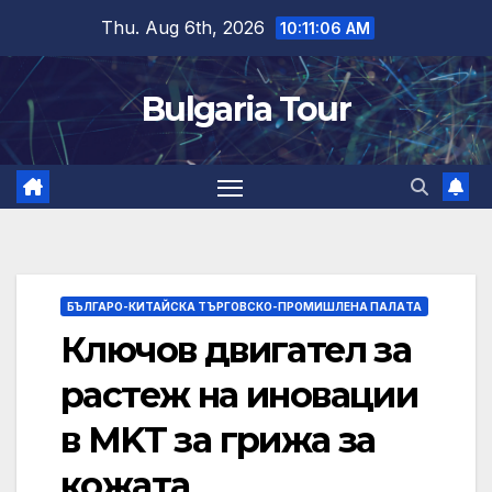
Skip
Thu. Aug 6th, 2026
10:11:07 AM
to
content
Bulgaria Tour
БЪЛГАРО-КИТАЙСКА ТЪРГОВСКО-ПРОМИШЛЕНА ПАЛAТА
Ключов двигател за
растеж на иновации
в MKT за грижа за
кожата