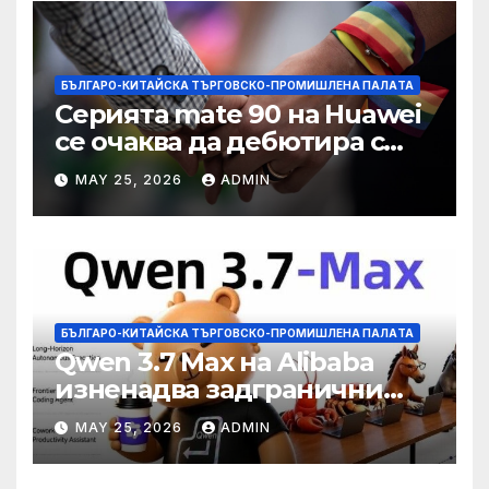
БЪЛГАРО-КИТАЙСКА ТЪРГОВСКО-ПРОМИШЛЕНА ПАЛAТА
Серията mate 90 на Huawei
се очаква да дебютира с
нов чип Kirin тази есен ·
MAY 25, 2026
ADMIN
TechNode
БЪЛГАРО-КИТАЙСКА ТЪРГОВСКО-ПРОМИШЛЕНА ПАЛAТА
Qwen 3.7 Max на Alibaba
изненадва задгранични
разработчици с 35-часово
MAY 25, 2026
ADMIN
автономно изпълнение на
задачи