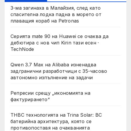
3-ма загинаха в Малайзия, след като
спасителна лодка падна в морето от
плаващия кораб на Petronas
Серията mate 90 на Huawei се очаква да
дебютира с нов чип Kirin тази есен ·
TechNode
Qwen 3.7 Max на Alibaba изненадва
задгранични разработчици с 35-часово
автономно изпълнение на задачи
Репресии срещу „икономията на
фактурирането“
THBC технологията на Trina Solar: BC
батерийна архитектура, която се
противопоставя на очакванията