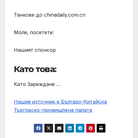
Танкове до chinadaily.com.cn
Моля, посетете:
Нашият спонсор
Като това:
Като Зареждане …
Нашия източник е Българо-Китайска
Търговско-промишлена палaта