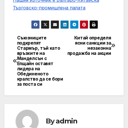
Търговско-промишлена палaта
Съюзниците
Китай определя
Post
подкрепят
ясни санкции за
Стармър, тъй като
незаконна
navigation
връзките на
продажба на акции
Манделсън с
Епщайн оставят
лидера на
Обединеното
кралство да се бори
за поста си
By
admin