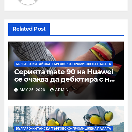
Related Post
БЪЛГАРО-КИТАЙСКА ТЪРГОВСКО-ПРОМИШЛЕНА ПАЛAТА
Серията mate 90 на Huawei
се очаква да дебютира с нов
чип Kirin тази есен ·
MAY 25, 2026
ADMIN
TechNode
БЪЛГАРО-КИТАЙСКА ТЪРГОВСКО-ПРОМИШЛЕНА ПАЛAТА