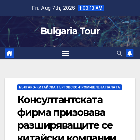
Skip
Fri. Aug 7th, 2026
1:03:14 AM
to
content
Bulgaria Tour
БЪЛГАРО-КИТАЙСКА ТЪРГОВСКО-ПРОМИШЛЕНА ПАЛAТА
Консултантската
фирма призовава
разширяващите се
китайски компании