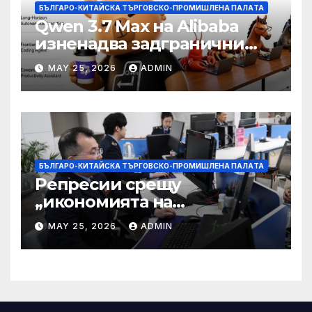
БЪЛГАРО-КИТАЙСКА ТЪРГОВСКО-ПРОМИШЛЕНА ПАЛAТА
Qwen 3.7 Max на Alibaba
изненадва задгранични
разработчици с 35-часово
MAY 25, 2026
ADMIN
автономно изпълнение на
задачи
БЪЛГАРО-КИТАЙСКА ТЪРГОВСКО-ПРОМИШЛЕНА ПАЛAТА
Репресии срещу
„икономията на
фактурирането“
MAY 25, 2026
ADMIN