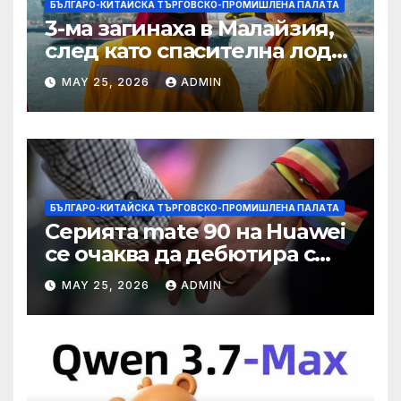
БЪЛГАРО-КИТАЙСКА ТЪРГОВСКО-ПРОМИШЛЕНА ПАЛAТА
3-ма загинаха в Малайзия,
след като спасителна лодка
падна в морето от
MAY 25, 2026
ADMIN
плаващия кораб на
Petronas
БЪЛГАРО-КИТАЙСКА ТЪРГОВСКО-ПРОМИШЛЕНА ПАЛAТА
Серията mate 90 на Huawei
се очаква да дебютира с
нов чип Kirin тази есен ·
MAY 25, 2026
ADMIN
TechNode