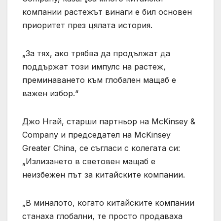
компании растежът винаги е бил основен
приоритет през цялата история.
„За тях, ако трябва да продължат да
поддържат този импулс на растеж,
преминаването към глобален мащаб е
важен избор.“
Джо Нгай, старши партньор на McKinsey &
Company и председател на McKinsey
Greater China, се съгласи с колегата си:
„Излизането в световен мащаб е
неизбежен път за китайските компании.
„В миналото, когато китайските компании
станаха глобални, те просто продаваха