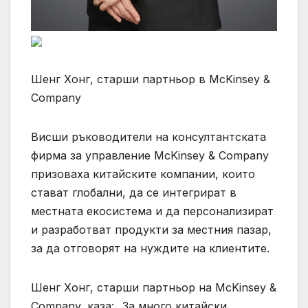
Шенг Хонг, старши партньор в McKinsey &
Company
Висши ръководители на консултантската
фирма за управление McKinsey & Company
призоваха китайските компании, които
стават глобални, да се интегрират в
местната екосистема и да персонализират
и разработват продукти за местния пазар,
за да отговорят на нуждите на клиентите.
Шенг Хонг, старши партньор на McKinsey &
Company, каза: „За много китайски