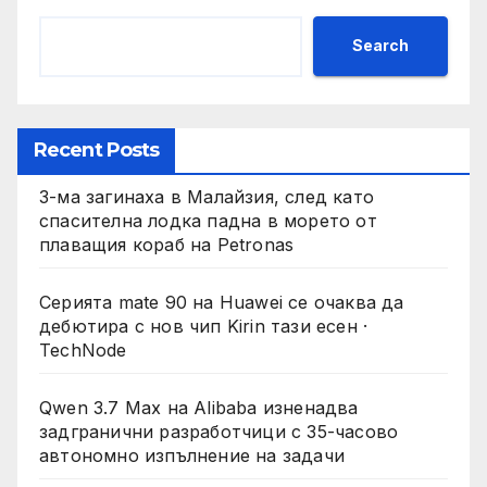
Search
Recent Posts
3-ма загинаха в Малайзия, след като
спасителна лодка падна в морето от
плаващия кораб на Petronas
Серията mate 90 на Huawei се очаква да
дебютира с нов чип Kirin тази есен ·
TechNode
Qwen 3.7 Max на Alibaba изненадва
задгранични разработчици с 35-часово
автономно изпълнение на задачи