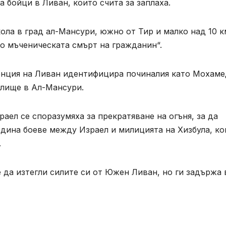
а бойци в Ливан, които счита за заплаха.
ола в град ал-Мансури, южно от Тир и малко над 10 к
до мъченическата смърт на гражданин“.
енция на Ливан идентифицира починалия като Мохаме
чилище в Ал-Мансури.
аел се споразумяха за прекратяване на огъня, за да
дина боеве между Израел и милицията на Хизбула, ко
.
да изтегли силите си от Южен Ливан, но ги задържа 