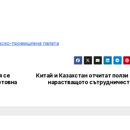
овско-промишлена палaта
я се
Китай и Казахстан отчитат ползи
етовна
нарастващото сътрудничест