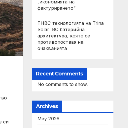
„икономията на
фактурирането“
THBC технологията на Trina
Solar: BC батерийна
архитектура, която се
противопоставя на
очакванията
Recent Comments
No comments to show.
тво
Archives
May 2026
е си