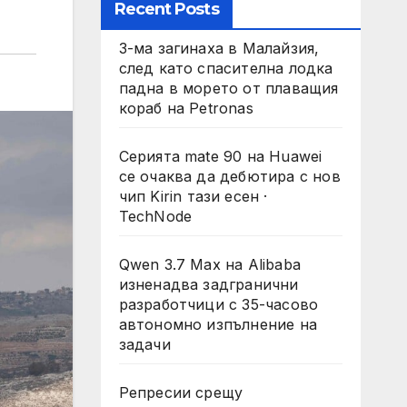
Recent Posts
3-ма загинаха в Малайзия,
след като спасителна лодка
падна в морето от плаващия
кораб на Petronas
Серията mate 90 на Huawei
се очаква да дебютира с нов
чип Kirin тази есен ·
TechNode
Qwen 3.7 Max на Alibaba
изненадва задгранични
разработчици с 35-часово
автономно изпълнение на
задачи
Репресии срещу