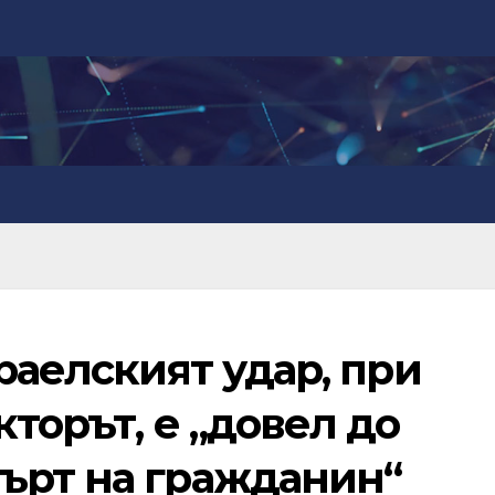
зраелският удар, при
кторът, е „довел до
ърт на гражданин“