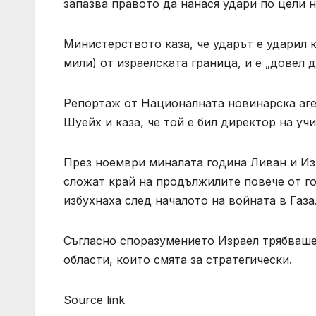
запазва правото да нанася удари по цели н
Министерството каза, че ударът е ударил к
мили) от израелската граница, и е „довел 
Репортаж от Националната новинарска аг
Шуейх и каза, че той е бил директор на у
През ноември миналата година Ливан и Изр
сложат край на продължилите повече от го
избухнаха след началото на войната в Газа
Съгласно споразумението Израел трябваше 
области, които смята за стратегически.
Source link