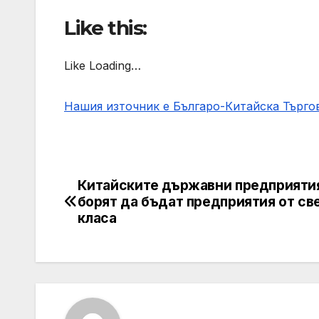
Like this:
Like Loading…
Нашия източник е Българо-Китайска Търг
Китайските държавни предприяти
Post
борят да бъдат предприятия от св
navigation
класа