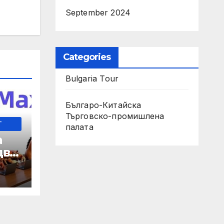
September 2024
Categories
Bulgaria Tour
Българо-Китайска
Търговско-промишлена
-
палaта
а
два
 35-
мно