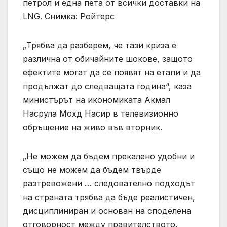
петрол и една пета от всички доставки на
LNG. Снимка: Ройтерс
„Трябва да разберем, че тази криза е
различна от обичайните шокове, защото
ефектите могат да се появят на етапи и да
продължат до следващата година“, каза
министърът на икономиката Акмал
Насрула Мохд Насир в телевизионно
обръщение на живо във вторник.
„Не можем да бъдем прекалено удобни и
също не можем да бъдем твърде
разтревожени … следователно подходът
на страната трябва да бъде реалистичен,
дисциплиниран и основан на споделена
отговорност между правителството,