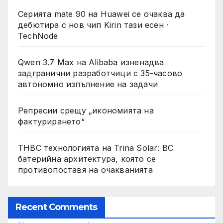
Серията mate 90 на Huawei се очаква да
дебютира с нов чип Kirin тази есен ·
TechNode
Qwen 3.7 Max на Alibaba изненадва
задгранични разработчици с 35-часово
автономно изпълнение на задачи
Репресии срещу „икономията на
фактурирането“
THBC технологията на Trina Solar: BC
батерийна архитектура, която се
противопоставя на очакванията
Recent Comments