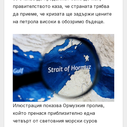
правителството каза, че страната трябва
да приеме, че кризата ще задържи цените
на петрола високи в обозримо бъдеще.
Илюстрация показва Ормузкия пролив,
който пренася приблизително една
четвърт от световния морски суров