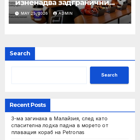
изненадва задгранични
разработчици с 35-часово
MAY 25, 2026
ADMIN
автономно изпълнение на
задачи
Search
Search
Recent Posts
3-ма загинаха в Малайзия, след като
спасителна лодка падна в морето от
плаващия кораб на Petronas