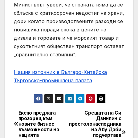
Министърът увери, че страната няма да се
сблъска с краткосрочен недостиг на храни,
дори когато производствените разходи се
повишиха поради скока в цените на
дизела и торовете и че морският товар и
сухопътният обществен транспорт остават
„сравнително стабилни“.
Нашия източник е Българо-Китайска
Търговско-промишлена палaта
Експо предлага
Срещата на Си
Post
прозорец към
Дзинпин с
новите бизнес
престолонаследника
navigation
възможности на
на Абу Даби
нацията
подчертава