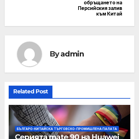
обръщането на
Персийския залив
към Китай
By
admin
Related Post
БЪЛГАРО-КИТАЙСКА ТЪРГОВСКО-ПРОМИШЛЕНА ПАЛAТА
Серията mate 90 на Huawei