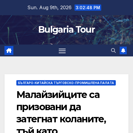
Skip
Sun. Aug 9th, 2026
3:02:49 PM
to
content
Bulgaria Tour
БЪЛГАРО-КИТАЙСКА ТЪРГОВСКО-ПРОМИШЛЕНА ПАЛAТА
Малайзийците са
призовани да
затегнат коланите,
тъй като