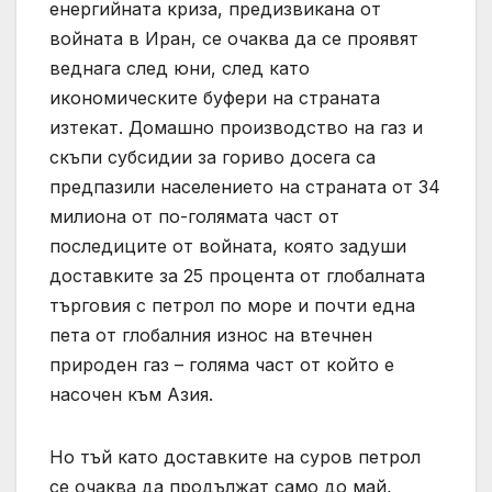
енергийната криза, предизвикана от
войната в Иран, се очаква да се проявят
веднага след юни, след като
икономическите буфери на страната
изтекат. Домашно производство на газ и
скъпи субсидии за гориво досега са
предпазили населението на страната от 34
милиона от по-голямата част от
последиците от войната, която задуши
доставките за 25 процента от глобалната
търговия с петрол по море и почти една
пета от глобалния износ на втечнен
природен газ – голяма част от който е
насочен към Азия.
Но тъй като доставките на суров петрол
се очаква да продължат само до май,