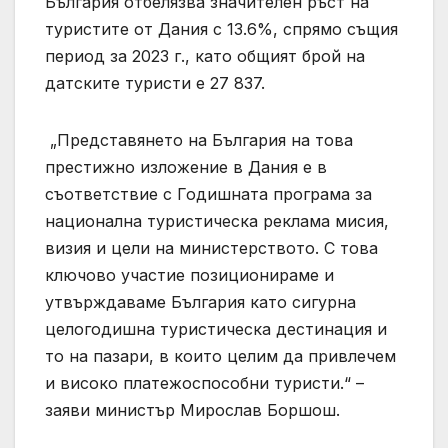
България отбелязва значителен ръст на
туристите от Дания с 13.6%, спрямо същия
период за 2023 г., като общият брой на
датските туристи е 27 837.
„Представянето на България на това
престижно изложение в Дания е в
съответствие с Годишната програма за
национална туристическа реклама мисия,
визия и цели на министерството. С това
ключово участие позиционираме и
утвърждаваме България като сигурна
целогодишна туристическа дестинация и
то на пазари, в които целим да привлечем
и високо платежоспособни туристи.“ –
заяви министър Мирослав Боршош.