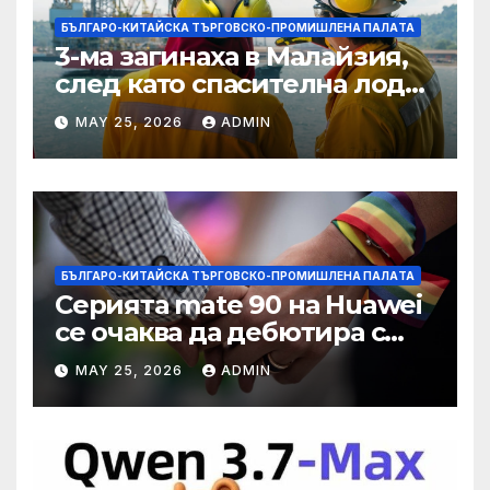
БЪЛГАРО-КИТАЙСКА ТЪРГОВСКО-ПРОМИШЛЕНА ПАЛAТА
3-ма загинаха в Малайзия,
след като спасителна лодка
падна в морето от
MAY 25, 2026
ADMIN
плаващия кораб на
Petronas
БЪЛГАРО-КИТАЙСКА ТЪРГОВСКО-ПРОМИШЛЕНА ПАЛAТА
Серията mate 90 на Huawei
се очаква да дебютира с
нов чип Kirin тази есен ·
MAY 25, 2026
ADMIN
TechNode