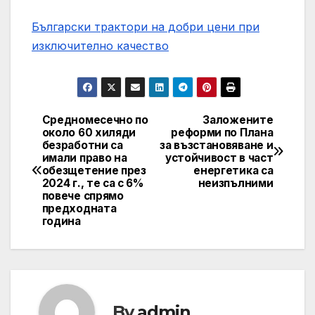
Български трактори на добри цени при
изключително качество
Средномесечно по
Заложените
Post
около 60 хиляди
реформи по Плана
безработни са
за възстановяване и
navigation
имали право на
устойчивост в част
обезщетение през
енергетика са
2024 г., те са с 6%
неизпълними
повече спрямо
предходната
година
By
admin