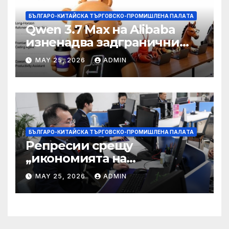
БЪЛГАРО-КИТАЙСКА ТЪРГОВСКО-ПРОМИШЛЕНА ПАЛAТА
Qwen 3.7 Max на Alibaba
изненадва задгранични
разработчици с 35-часово
MAY 25, 2026
ADMIN
автономно изпълнение на
задачи
БЪЛГАРО-КИТАЙСКА ТЪРГОВСКО-ПРОМИШЛЕНА ПАЛAТА
Репресии срещу
„икономията на
фактурирането“
MAY 25, 2026
ADMIN