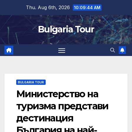
Skip
Thu. Aug 6th, 2026
10:09:45 AM
to
content
Bulgaria Tour
BULGARIA TOUR
Министерство на
туризма представи
дестинация
България на най-