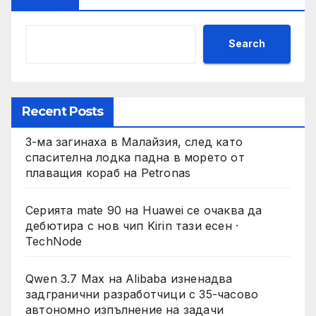
Search
Recent Posts
3-ма загинаха в Малайзия, след като
спасителна лодка падна в морето от
плаващия кораб на Petronas
Серията mate 90 на Huawei се очаква да
дебютира с нов чип Kirin тази есен ·
TechNode
Qwen 3.7 Max на Alibaba изненадва
задгранични разработчици с 35-часово
автономно изпълнение на задачи