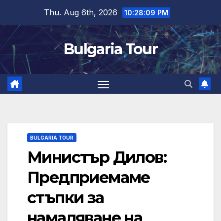
Skip
Thu. Aug 6th, 2026
10:28:10 PM
to
content
Bulgaria Tour
BULGARIA TOUR
Министър Дилов:
Предприемаме
стъпки за
намаляване на