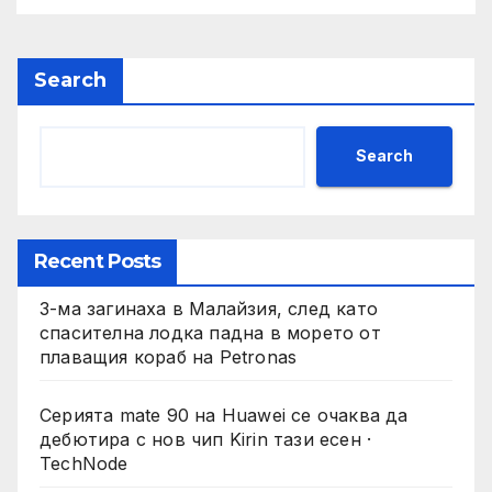
Search
Search
Recent Posts
3-ма загинаха в Малайзия, след като
спасителна лодка падна в морето от
плаващия кораб на Petronas
Серията mate 90 на Huawei се очаква да
дебютира с нов чип Kirin тази есен ·
TechNode