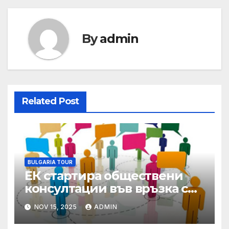
By
admin
Related Post
BULGARIA TOUR
ЕК стартира обществени
консултации във връзка с
Оценката на директивите
NOV 15, 2025
ADMIN
за обществените поръчки