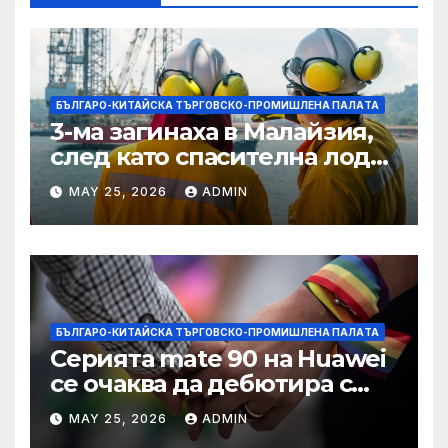
БЪЛГАРО-КИТАЙСКА ТЪРГОВСКО-ПРОМИШЛЕНА ПАЛAТА
3-ма загинаха в Малайзия,
след като спасителна лодка
падна в морето от
MAY 25, 2026
ADMIN
плаващия кораб на
Petronas
БЪЛГАРО-КИТАЙСКА ТЪРГОВСКО-ПРОМИШЛЕНА ПАЛAТА
Серията mate 90 на Huawei
се очаква да дебютира с
нов чип Kirin тази есен ·
MAY 25, 2026
ADMIN
TechNode