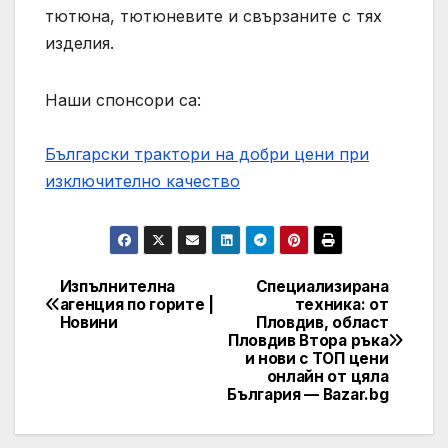
тютюна, тютюневите и свързаните с тях
изделия.
Наши спонсори са:
Български трактори на добри цени при
изключително качество
Изпълнителна
Специализирана
Post
агенция по горите |
техника: от
Новини
Пловдив, област
navigation
Пловдив Втора ръка
и нови с ТОП цени
онлайн от цяла
България — Bazar.bg