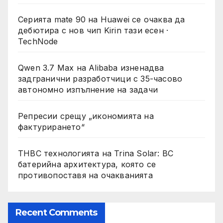
Серията mate 90 на Huawei се очаква да
дебютира с нов чип Kirin тази есен ·
TechNode
Qwen 3.7 Max на Alibaba изненадва
задгранични разработчици с 35-часово
автономно изпълнение на задачи
Репресии срещу „икономията на
фактурирането“
THBC технологията на Trina Solar: BC
батерийна архитектура, която се
противопоставя на очакванията
Recent Comments