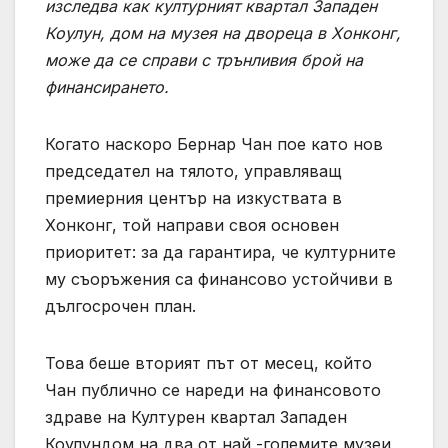
изследва как културният квартал Западен
Коулун, дом на музея на двореца в Хонконг,
може да се справи с трънливия брой на
финансирането.
Когато наскоро Бернар Чан пое като нов
председател на тялото, управляващ
премиерния център на изкуствата в
Хонконг, той направи своя основен
приоритет: за да гарантира, че културните
му съоръжения са финансово устойчиви в
дългосрочен план.
Това беше вторият път от месец, който
Чан публично се нареди на финансовото
здраве на Културен квартал Западен
Коулундом на два от най -големите музеи