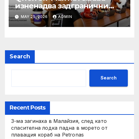
изненадва задгранични
разработчици с 35-часово
MAY 25, 2026
ADMIN
автономно изпълнение на
задачи
Search
Search
Recent Posts
3-ма загинаха в Малайзия, след като
спасителна лодка падна в морето от
плаващия кораб на Petronas