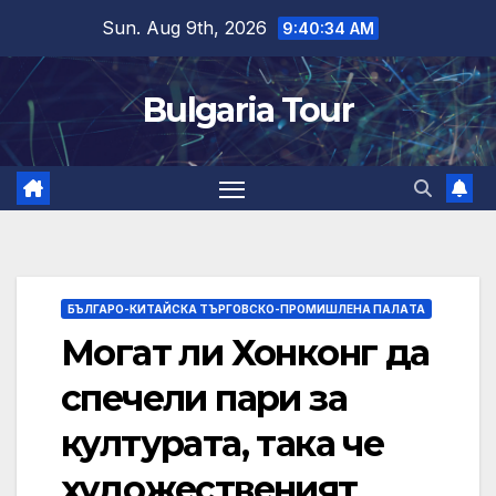
Skip
Sun. Aug 9th, 2026
9:40:35 AM
to
content
Bulgaria Tour
БЪЛГАРО-КИТАЙСКА ТЪРГОВСКО-ПРОМИШЛЕНА ПАЛAТА
Могат ли Хонконг да
спечели пари за
културата, така че
художественият