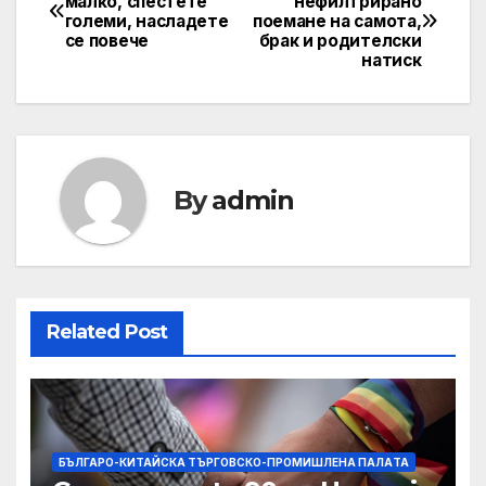
малко, спестете
нефилтрирано
големи, насладете
поемане на самота,
navigation
се повече
брак и родителски
натиск
By
admin
Related Post
БЪЛГАРО-КИТАЙСКА ТЪРГОВСКО-ПРОМИШЛЕНА ПАЛAТА