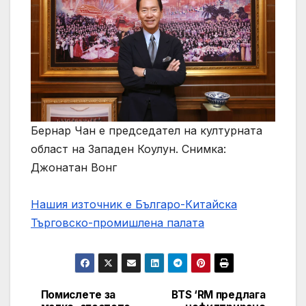
Бернар Чан е председател на културната
област на Западен Коулун. Снимка:
Джонатан Вонг
Нашия източник е Българо-Китайска
Търговско-промишлена палaта
Помислете за
BTS ‘RM предлага
Post