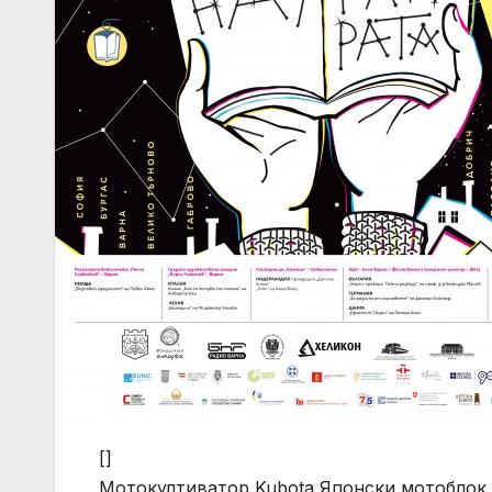
[]
Мотокултиватор Kubota Японски мотоблок 