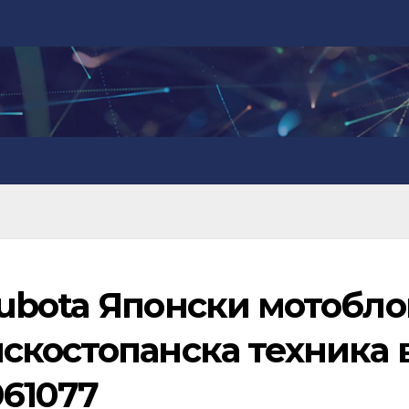
ubota Японски мотобло
скостопанска техника 
061077