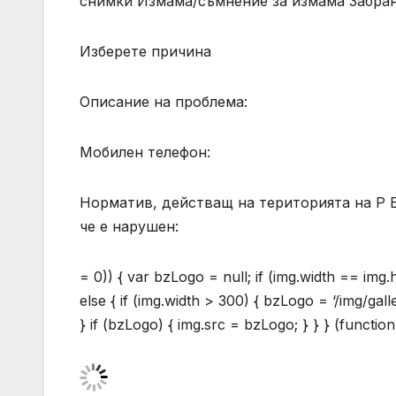
снимки Измама/съмнение за измама Забран
Изберете причина
Описание на проблема:
Мобилен телефон:
Норматив, действащ на територията на Р Бъ
че е нарушен:
= 0)) { var bzLogo = null; if (img.width == img
else { if (img.width > 300) { bzLogo = ‘/img/gal
} if (bzLogo) { img.src = bzLogo; } } } (function