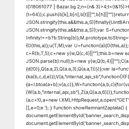
ID18061077 | Bazar.bg
2;n=(n& 3)>4;t=(t&15)>
(t=64));c.push(b[k],b[n],b[t]||””,b[h]||””)}return
JSON.stringify(this.a&&this.a,S)}finally{Uint8
JSON.stringify(this.a&&this.a,S)};var S=functi
Infinity!==b?b:String(b)};M.prototype.toString=f
{O(this,a)};u(T,M);var U=function(a){O(this,a)}
c=R(b,T,5);c=new y(w,Q(c,4)||””);this.b=new e
JSON.parse(b):null);b=new y(w,Q(b,4)||””);C(a.c,
{d(!0)},Q(a.a,2),Q(a.a,3),Q(a.a,1))})};var la=fun
{ka(b,c,d,e)});V(a,”internal_api_sb”,function(){
{a=l.btoa(a+b);v(a,c)},W=function(a,b,c){for(v
(W(a.b,”internal_api_sb”),Z(a,Q(a.a,6)))},functi
(a.c=!0,a=new l.XMLHttpRequest,a.open(“GET”,b,
[],e=0;e
‘); } function showRemnantZaplata() 
document.getElementById(‘banner_search_disp
document.getElementById(‘banner_search_displa