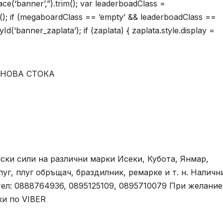
(‘banner’,”).trim(); var leaderboadClass =
m(); if (megaboardClass == ’empty’ && leaderboadClass ==
(‘banner_zaplata’); if (zaplata) { zaplata.style.display =
к НОВА СТОКА
ски сили на различни марки Исеки, Кубота, Янмар,
уг, плуг обръщач, браздилник, ремарке и т. н. Наличн
 тел: 0888764936, 0895125109, 0895710079 При желание
ки по VIBER