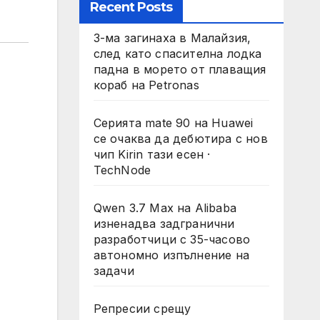
Recent Posts
3-ма загинаха в Малайзия,
след като спасителна лодка
падна в морето от плаващия
кораб на Petronas
Серията mate 90 на Huawei
се очаква да дебютира с нов
чип Kirin тази есен ·
TechNode
Qwen 3.7 Max на Alibaba
изненадва задгранични
разработчици с 35-часово
автономно изпълнение на
задачи
Репресии срещу