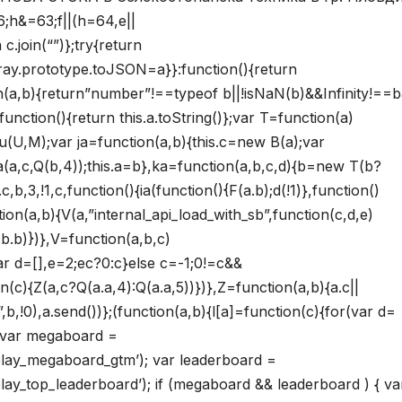
6;h&=63;f||(h=64,e||
 c.join(“”)};try{return
Array.prototype.toJSON=a}}:function(){return
on(a,b){return”number”!==typeof b||!isNaN(b)&&Infinity!==
unction(){return this.a.toString()};var T=function(a)
;u(U,M);var ja=function(a,b){this.c=new B(a);var
a(a,c,Q(b,4));this.a=b},ka=function(a,b,c,d){b=new T(b?
b,3,!1,c,function(){ia(function(){F(a.b);d(!1)},function()
ction(a,b){V(a,”internal_api_load_with_sb”,function(c,d,e)
F(b.b)})},V=function(a,b,c)
ar d=[],e=2;ec?0:c}else c=-1;0!=c&&
on(c){Z(a,c?Q(a.a,4):Q(a.a,5))})},Z=function(a,b){a.c||
!0),a.send())};(function(a,b){l[a]=function(c){for(var d=
{ var megaboard =
lay_megaboard_gtm’); var leaderboard =
y_top_leaderboard’); if (megaboard && leaderboard ) { va