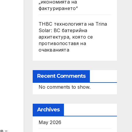
„икономията на
фактурирането“
THBC технологията на Trina
Solar: BC батерийна
архитектура, която се
противопоставя на
очакванията
Recent Comments
No comments to show.
Archives
May 2026
в –