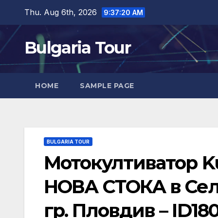
Skip
Thu. Aug 6th, 2026
9:37:21 AM
to
content
Bulgaria Tour
HOME
SAMPLE PAGE
BULGARIA TOUR
Мотокултиватор K
НОВА СТОКА в Сел
гр. Пловдив – ID18