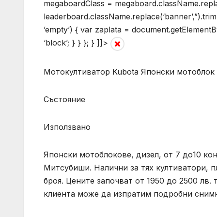
megaboardClass = megaboard.className.replace
leaderboard.className.replace(‘banner’,”).tri
’empty’) { var zaplata = document.getElementById
‘block’; } } }; } ]]>
Мотокултиватор Kubota Японски мотобло
Състояние
Използвано
Японски мотоблокове, дизел, от 7 до10 кон
Митсубиши. Налични за тях култиватори, пл
броя. Цените започват от 1950 до 2500 лв.
клиента може да изпратим подробни сним