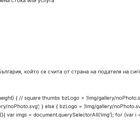
ена стока или услуга
лгария, който се счита от страна на подателя на сиг
.height) { // square thumbs bzLogo = ‘/img/gallery/noPhoto.s
lery/noPhoto.svg’; } else { bzLogo = ‘/img/gallery/noPhoto.sv
(){ var imgs = document.querySelectorAll(‘img’); for (var i =