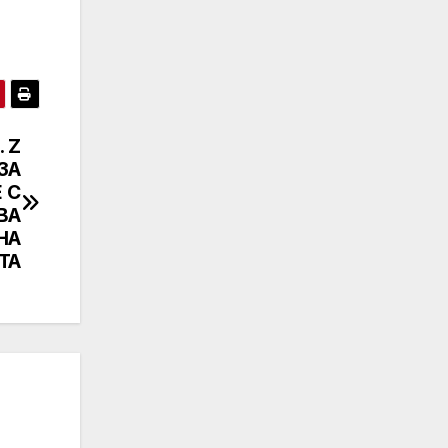
. Z
ЗА
 С
ВА
НА
ТА