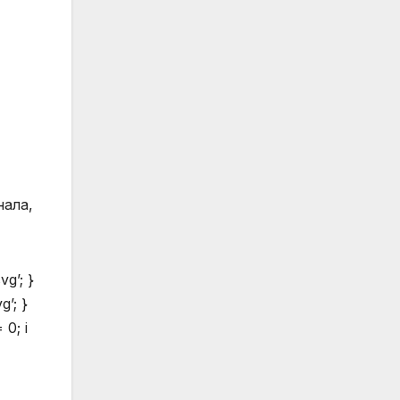
нала,
vg’; }
g’; }
 0; i