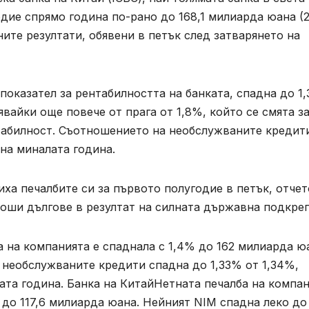
одие спрямо година по-рано до 168,1 милиарда юана (2
те резултати, обявени в петък след затварянето на
показател за рентабилността на банката, спадна до 1
явайки още повече от прага от 1,8%, който се смята з
табилност. Съотношението на необслужваните кредит
 на миналата година.
ха печалбите си за първото полугодие в петък, отчет
лоши дългове в резултат на силната държавна подкреп
 на компанията е спаднала с 1,4% до 162 милиарда ю
 необслужваните кредити спадна до 1,33% от 1,34%,
ата година. Банка на КитайНетната печалба на компа
 до 117,6 милиарда юана. Нейният NIM спадна леко до