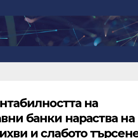
ентабилността на
вни банки нараства на
ихви и слабото търсен