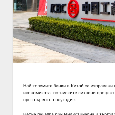
Най-големите банки в Китай са изправени 
икономиката, по-ниските лихвени проценти
през първото полугодие.
Нетна печалба при Индустриална и търговск