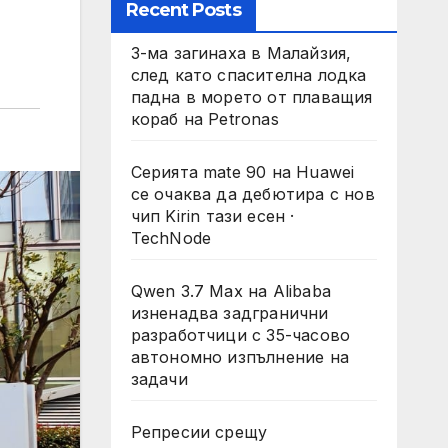
Recent Posts
3-ма загинаха в Малайзия,
след като спасителна лодка
падна в морето от плаващия
кораб на Petronas
Серията mate 90 на Huawei
се очаква да дебютира с нов
чип Kirin тази есен ·
TechNode
Qwen 3.7 Max на Alibaba
изненадва задгранични
разработчици с 35-часово
автономно изпълнение на
задачи
Репресии срещу