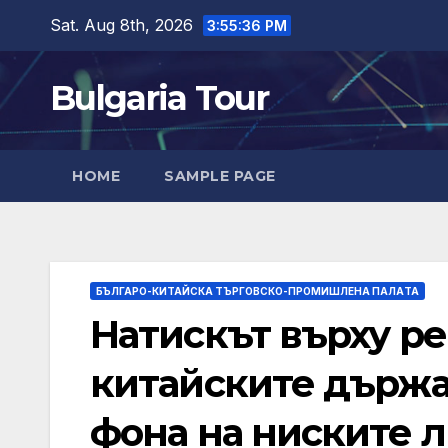
Skip
Sat. Aug 8th, 2026
3:55:38 PM
to
content
Bulgaria Tour
HOME
SAMPLE PAGE
БЪЛГАРО-КИТАЙСКА ТЪРГОВСКО-ПРОМИШЛЕНА ПАЛAТА
Натискът върху р
китайските държа
фона на ниските л