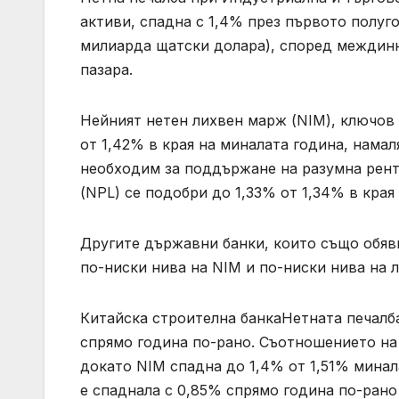
активи, спадна с 1,4% през първото полуг
милиарда щатски долара), според междинни
пазара.
Нейният нетен лихвен марж (NIM), ключов 
от 1,42% в края на миналата година, намал
необходим за поддържане на разумна рен
(NPL) се подобри до 1,33% от 1,34% в края
Другите държавни банки, които също обяви
по-ниски нива на NIM и по-ниски нива на 
Китайска строителна банкаНетната печалба
спрямо година по-рано. Съотношението на
докато NIM спадна до 1,4% от 1,51% минал
е спаднала с 0,85% спрямо година по-рано