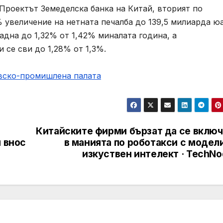
 Проектът Земеделска банка на Китай, вторият по
% увеличение на нетната печалба до 139,5 милиарда ю
адна до 1,32% от 1,42% миналата година, а
се сви до 1,28% от 1,3%.
овско-промишлена палaта
Китайските фирми бързат да се включ
я внос
в манията по роботакси с модел
изкуствен интелект · TechNo