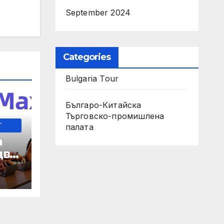
September 2024
Categories
Bulgaria Tour
Българо-Китайска
Търговско-промишлена
-
палaта
а
два
 35-
мно