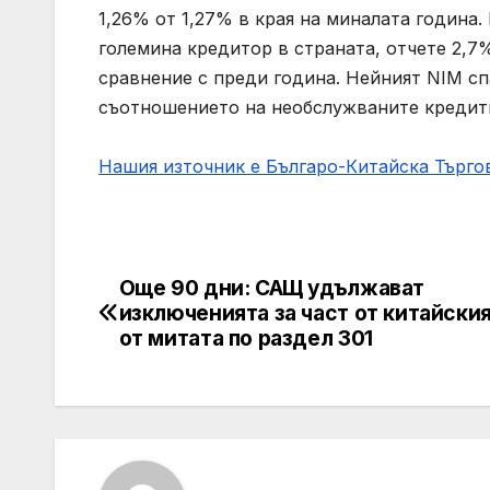
1,26% от 1,27% в края на миналата година.
големина кредитор в страната, отчете 2,7
сравнение с преди година. Нейният NIM сп
съотношението на необслужваните кредити 
Нашия източник е Българо-Китайска Търг
Още 90 дни: САЩ удължават
Post
изключенията за част от китайски
navigation
от митата по раздел 301