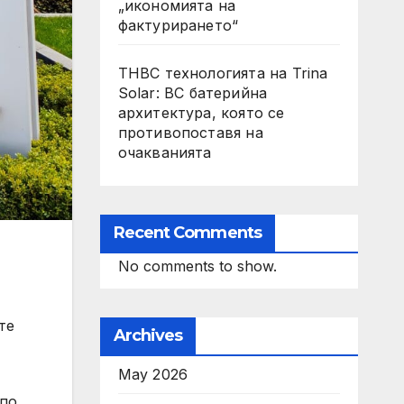
„икономията на
фактурирането“
THBC технологията на Trina
Solar: BC батерийна
архитектура, която се
противопоставя на
очакванията
Recent Comments
No comments to show.
те
Archives
May 2026
 по