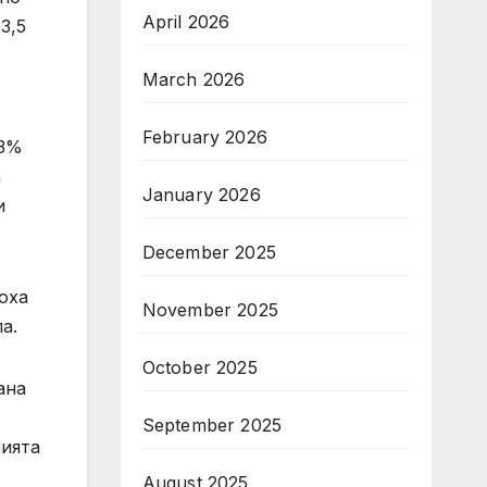
April 2026
3,5
March 2026
February 2026
,3%
а
January 2026
и
December 2025
оха
November 2025
а.
October 2025
ана
September 2025
нията
August 2025