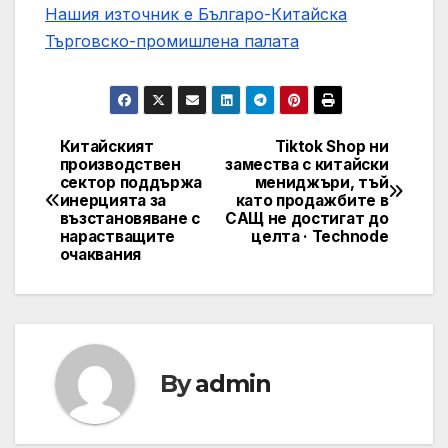
Нашия източник е Българо-Китайска
Търговско-промишлена палaта
Китайският
Tiktok Shop ни
Post
производствен
замества с китайски
сектор поддържа
мениджъри, тъй
navigation
инерцията за
като продажбите в
възстановяване с
САЩ не достигат до
нарастващите
целта · Technode
очаквания
By
admin