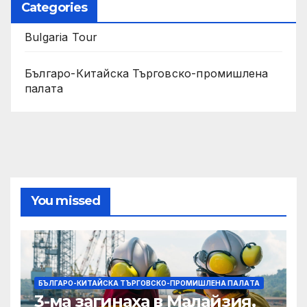
Categories
Bulgaria Tour
Българо-Китайска Търговско-промишлена
палaта
You missed
БЪЛГАРО-КИТАЙСКА ТЪРГОВСКО-ПРОМИШЛЕНА ПАЛAТА
3-ма загинаха в Малайзия,