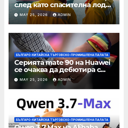
след като спасителна лодка
падна в морето от
MAY 25, 2026
ADMIN
плаващия кораб на
Petronas
БЪЛГАРО-КИТАЙСКА ТЪРГОВСКО-ПРОМИШЛЕНА ПАЛAТА
Серията mate 90 на Huawei
се очаква да дебютира с
нов чип Kirin тази есен ·
MAY 25, 2026
ADMIN
TechNode
БЪЛГАРО-КИТАЙСКА ТЪРГОВСКО-ПРОМИШЛЕНА ПАЛAТА
Qwen 3.7 Max на Alibaba