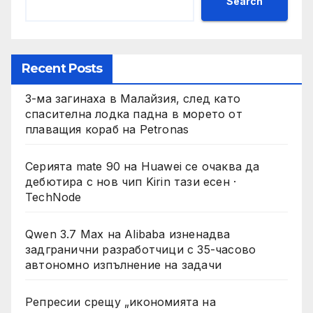
Search
Recent Posts
3-ма загинаха в Малайзия, след като
спасителна лодка падна в морето от
плаващия кораб на Petronas
Серията mate 90 на Huawei се очаква да
дебютира с нов чип Kirin тази есен ·
TechNode
Qwen 3.7 Max на Alibaba изненадва
задгранични разработчици с 35-часово
автономно изпълнение на задачи
Репресии срещу „икономията на