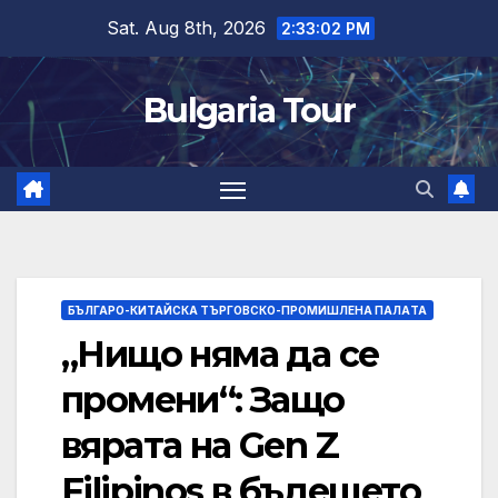
Skip
Sat. Aug 8th, 2026
2:33:03 PM
to
content
Bulgaria Tour
БЪЛГАРО-КИТАЙСКА ТЪРГОВСКО-ПРОМИШЛЕНА ПАЛAТА
„Нищо няма да се
промени“: Защо
вярата на Gen Z
Filipinos в бъдещето