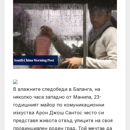
В влажните следобеди в Баланга, на
няколко часа западно от Манила, 23-
годишният майор по комуникационни
изкуства Арон Джош Сантос често си
представя живота отвъд улиците на своя
провинциален роден град. Той мечтае да