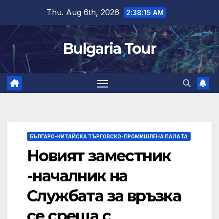
Skip
Thu. Aug 6th, 2026
2:38:16 AM
to
content
Bulgaria Tour
БЪЛГАРО-КИТАЙСКА ТЪРГОВСКО-ПРОМИШЛЕНА ПАЛAТА
Новият заместник
-началник на
Службата за връзка
се среща с