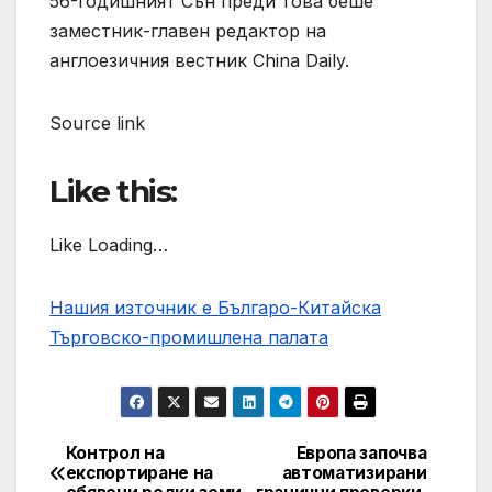
56-годишният Сън преди това беше
заместник-главен редактор на
англоезичния вестник China Daily.
Source link
Like this:
Like Loading…
Нашия източник е Българо-Китайска
Търговско-промишлена палaта
Контрол на
Европа започва
Post
експортиране на
автоматизирани