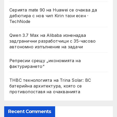
Серията mate 90 на Huawei се очаква да
дебютира с нов чип Kirin тази есен ·
TechNode
Qwen 3.7 Max на Alibaba изненадва
задгранични разработчици с 35-часово
автономно изпълнение на задачи
Репресии срещу „икономията на
фактурирането“
THBC технологията на Trina Solar: BC
батерийна архитектура, която се
противопоставя на очакванията
Recent Comments