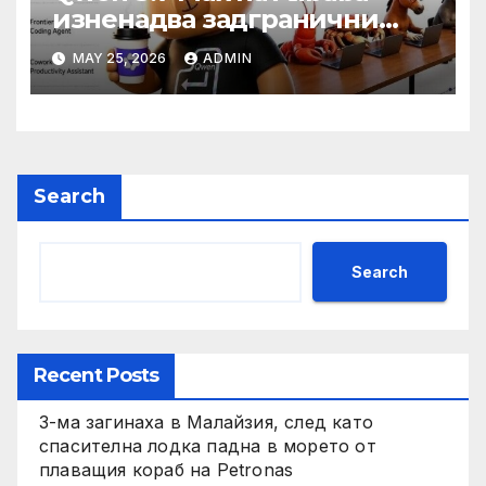
изненадва задгранични
разработчици с 35-часово
MAY 25, 2026
ADMIN
автономно изпълнение на
задачи
Search
Search
Recent Posts
3-ма загинаха в Малайзия, след като
спасителна лодка падна в морето от
плаващия кораб на Petronas