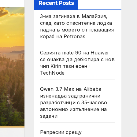
Recent Posts
3-ма загинаха в Малайзия,
след като спасителна лодка
падна в морето от плаващия
кораб на Petronas
Серията mate 90 на Huawei
се очаква да дебютира с нов
чип Kirin тази есен ·
TechNode
Qwen 3.7 Max на Alibaba
изненадва задгранични
разработчици с 35-часово
автономно изпълнение на
задачи
Репресии срещу