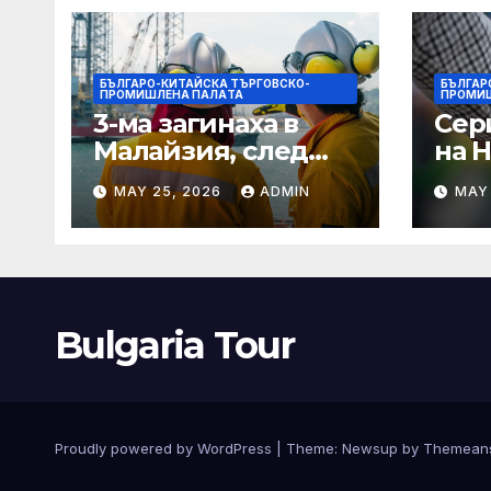
БЪЛГАРО-КИТАЙСКА ТЪРГОВСКО-
БЪЛГАР
ПРОМИШЛЕНА ПАЛAТА
ПРОМИ
3-ма загинаха в
Сер
Малайзия, след
на 
като спасителна
оча
MAY 25, 2026
ADMIN
MAY
лодка падна в
деб
морето от
чип 
плаващия кораб на
· T
Petronas
Bulgaria Tour
Proudly powered by WordPress
|
Theme:
Newsup
by
Themean