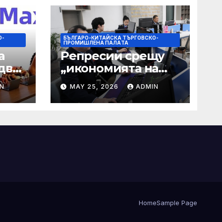
О-
БЪЛГАРО-КИТАЙСКА ТЪРГОВСКО-
ПРОМИШЛЕНА ПАЛAТА
а
Репресии срещу
два
„икономията на
фактурирането“
N
MAY 25, 2026
ADMIN
 35-
мно
а
Home
Sample Page