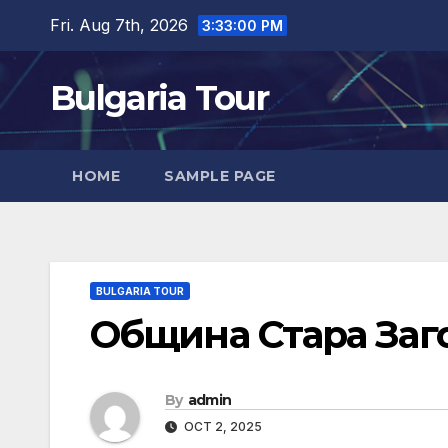
Skip
Fri. Aug 7th, 2026
3:33:01 PM
to
content
Bulgaria Tour
HOME
SAMPLE PAGE
BULGARIA TOUR
Община Стара Заг
By
admin
OCT 2, 2025