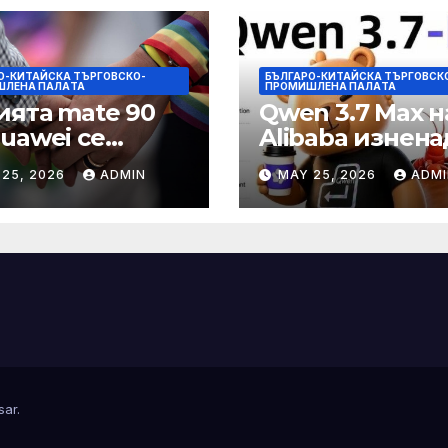
О-КИТАЙСКА ТЪРГОВСКО-
БЪЛГАРО-КИТАЙСКА ТЪРГОВСК
ШЛЕНА ПАЛAТА
ПРОМИШЛЕНА ПАЛAТА
ията mate 90
Qwen 3.7 Max н
Huawei се
Alibaba изнена
ква да
задгранични
 25, 2026
ADMIN
MAY 25, 2026
ADMI
ютира с нов
разработчици с
Kirin тази есен
часово автоно
echNode
изпълнение н
задачи
sar
.