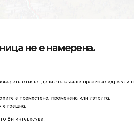
ница не е намерена.
роверете отново дали сте въвели правилно адреса и п
орите е преместена, променена или изтрита.
к е грешна.
то Ви интересува: