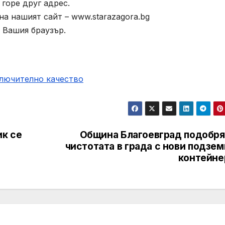
горе друг адрес.
а нашият сайт – www.starazagora.bg
 Вашия браузър.
ключително качество
ик се
Община Благоевград подобря
чистотата в града с нови подзе
контейне