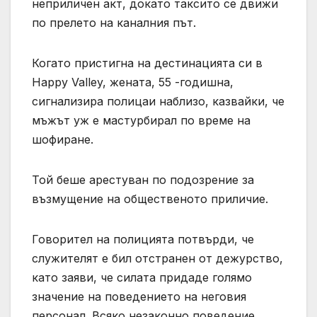
неприличен акт, докато таксито се движи
по прелето на каналния път.
Когато пристигна на дестинацията си в
Happy Valley, жената, 55 -годишна,
сигнализира полицаи наблизо, казвайки, че
мъжът уж е мастурбирал по време на
шофиране.
Той беше арестуван по подозрение за
възмущение на общественото приличие.
Говорител на полицията потвърди, че
служителят е бил отстранен от дежурство,
като заяви, че силата придаде голямо
значение на поведението на неговия
персонал. Всяко незаконно поведение