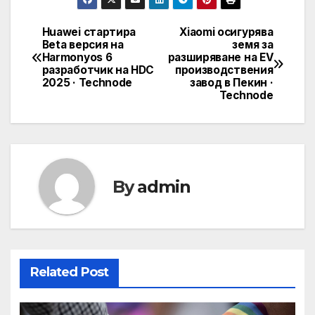
Huawei стартира
Xiaomi осигурява
Post
Beta версия на
земя за
Harmonyos 6
разширяване на EV
navigation
разработчик на HDC
производствения
2025 · Technode
завод в Пекин ·
Technode
By
admin
Related Post