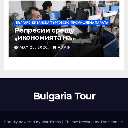
БЪЛГАРО-КИТАЙСКА ТЪРГОВСКО-ПРОМИШЛЕНА ПАЛAТА
Репресии срещу
„икономията на
фактурирането“
MAY 25, 2026
ADMIN
Bulgaria Tour
Proudly powered by WordPress
|
Theme:
Newsup
by
Themeansar
.