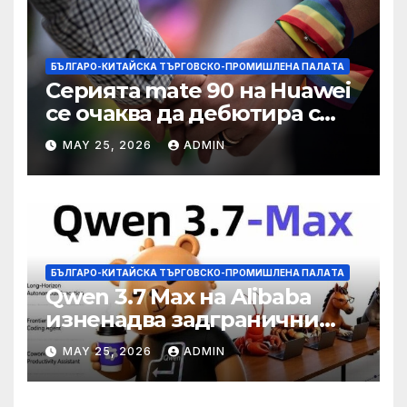
БЪЛГАРО-КИТАЙСКА ТЪРГОВСКО-ПРОМИШЛЕНА ПАЛAТА
Серията mate 90 на Huawei
се очаква да дебютира с
нов чип Kirin тази есен ·
MAY 25, 2026
ADMIN
TechNode
БЪЛГАРО-КИТАЙСКА ТЪРГОВСКО-ПРОМИШЛЕНА ПАЛAТА
Qwen 3.7 Max на Alibaba
изненадва задгранични
разработчици с 35-часово
MAY 25, 2026
ADMIN
автономно изпълнение на
задачи