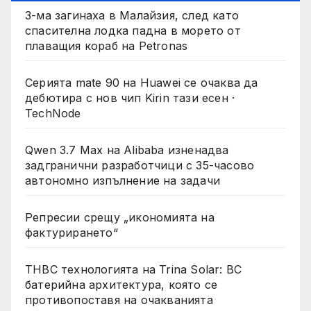
3-ма загинаха в Малайзия, след като
спасителна лодка падна в морето от
плаващия кораб на Petronas
Серията mate 90 на Huawei се очаква да
дебютира с нов чип Kirin тази есен ·
TechNode
Qwen 3.7 Max на Alibaba изненадва
задгранични разработчици с 35-часово
автономно изпълнение на задачи
Репресии срещу „икономията на
фактурирането“
THBC технологията на Trina Solar: BC
батерийна архитектура, която се
противопоставя на очакванията