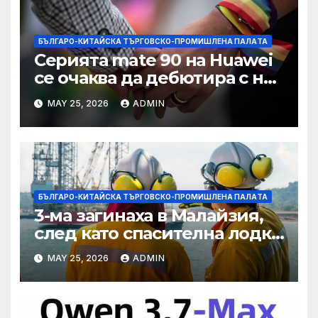
БЪЛГАРО-КИТАЙСКА ТЪРГОВСКО-ПРОМИШЛЕНА ПАЛAТА
Серията mate 90 на Huawei
се очаква да дебютира с нов
чип Kirin тази есен ·
MAY 25, 2026
ADMIN
TechNode
БЪЛГАРО-КИТАЙСКА ТЪРГОВСКО-ПРОМИШЛЕНА ПАЛAТА
3-ма загинаха в Малайзия,
след като спасителна лодка
падна в морето от
MAY 25, 2026
ADMIN
плаващия кораб на Petronas