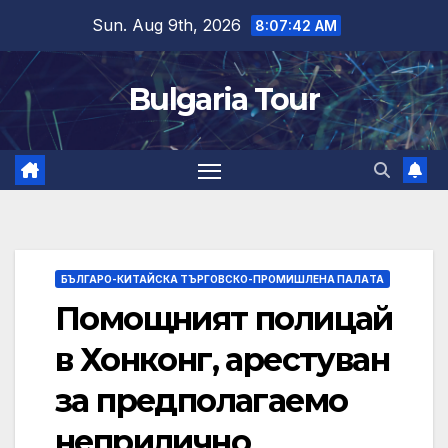
Skip
Sun. Aug 9th, 2026
8:07:43 AM
to
content
Bulgaria Tour
БЪЛГАРО-КИТАЙСКА ТЪРГОВСКО-ПРОМИШЛЕНА ПАЛAТА
Помощният полицай
в Хонконг, арестуван
за предполагаемо
неприлично