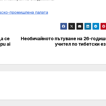
овско-промишлена палaта
да се
Необичайното пътуване на 26-годиш
pu ai
учител по тибетски е