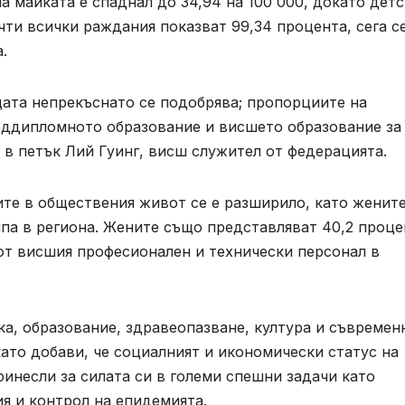
а майката е спаднал до 34,94 на 100 000, докато детс
чти всички раждания показват 99,34 процента, сега с
.
цата непрекъснато се подобрява; пропорциите на
еддипломното образование и висшето образование за
и в петък Лий Гуинг, висш служител от федерацията.
ите в обществения живот се е разширило, като женит
ипа в региона. Жените също представляват 40,2 проце
 от висшия професионален и технически персонал в
ука, образование, здравеопазване, култура и съвремен
като добави, че социалният и икономически статус на
ринесли за силата си в големи спешни задачи като
я и контрол на епидемията.