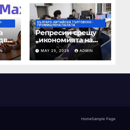
О-
БЪЛГАРО-КИТАЙСКА ТЪРГОВСКО-
ПРОМИШЛЕНА ПАЛAТА
а
Репресии срещу
два
„икономията на
фактурирането“
N
MAY 25, 2026
ADMIN
 35-
мно
а
Home
Sample Page