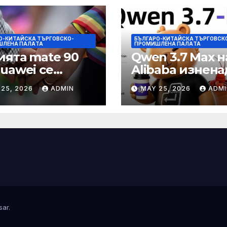
О-КИТАЙСКА ТЪРГОВСКО-
БЪЛГАРО-КИТАЙСКА ТЪРГОВСК
ШЛЕНА ПАЛAТА
ПРОМИШЛЕНА ПАЛAТА
ията mate 90
Qwen 3.7 Max н
Huawei се
Alibaba изнена
ква да
задгранични
 25, 2026
ADMIN
MAY 25, 2026
ADMI
ютира с нов
разработчици с
Kirin тази есен
часово автоно
echNode
изпълнение н
задачи
sar
.