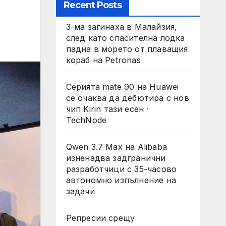
Recent Posts
3-ма загинаха в Малайзия,
след като спасителна лодка
падна в морето от плаващия
кораб на Petronas
Серията mate 90 на Huawei
се очаква да дебютира с нов
чип Kirin тази есен ·
TechNode
Qwen 3.7 Max на Alibaba
изненадва задгранични
разработчици с 35-часово
автономно изпълнение на
задачи
Репресии срещу