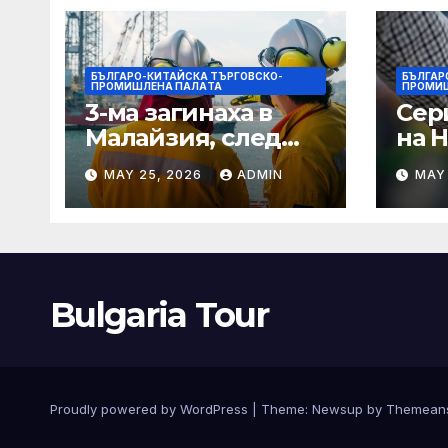
БЪЛГАРО-КИТАЙСКА ТЪРГОВСКО-
БЪЛГАР
ПРОМИШЛЕНА ПАЛAТА
ПРОМИ
3-ма загинаха в
Сер
Малайзия, след
на 
като спасителна
оча
MAY 25, 2026
ADMIN
MAY
лодка падна в
деб
морето от
чип 
плаващия кораб на
· T
Petronas
Bulgaria Tour
Proudly powered by WordPress
|
Theme:
Newsup
by
Themean