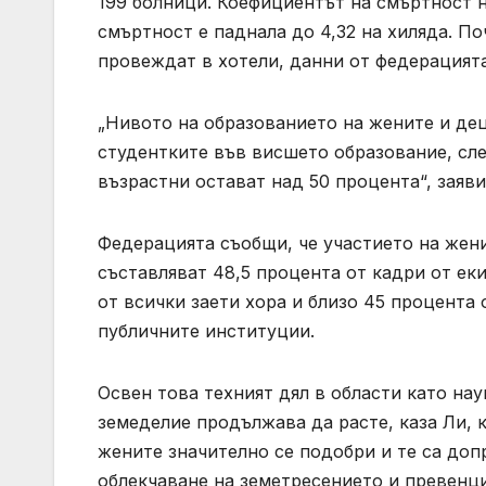
199 болници. Коефициентът на смъртност н
смъртност е паднала до 4,32 на хиляда. По
провеждат в хотели, данни от федерацията
„Нивото на образованието на жените и де
студентките във висшето образование, сл
възрастни остават над 50 процента“, заяв
Федерацията съобщи, че участието на жен
съставляват 48,5 процента от кадри от ек
от всички заети хора и близо 45 процента
публичните институции.
Освен това техният дял в области като на
земеделие продължава да расте, каза Ли, 
жените значително се подобри и те са доп
облекчаване на земетресението и превенци