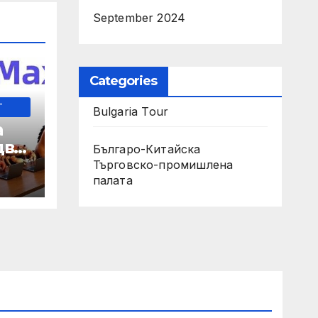
September 2024
Categories
-
Bulgaria Tour
а
два
Българо-Китайска
Търговско-промишлена
 35-
палaта
мно