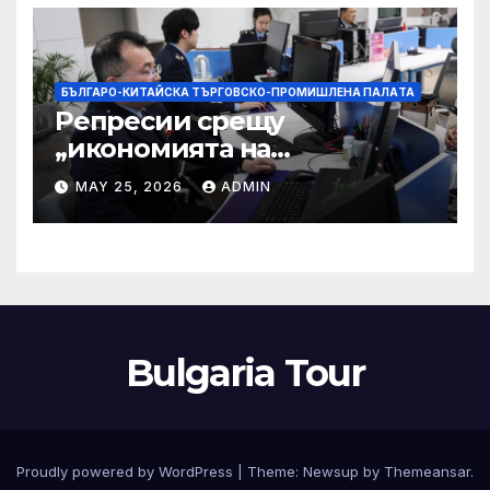
БЪЛГАРО-КИТАЙСКА ТЪРГОВСКО-ПРОМИШЛЕНА ПАЛAТА
Репресии срещу
„икономията на
фактурирането“
MAY 25, 2026
ADMIN
Bulgaria Tour
Proudly powered by WordPress
|
Theme:
Newsup
by
Themeansar
.