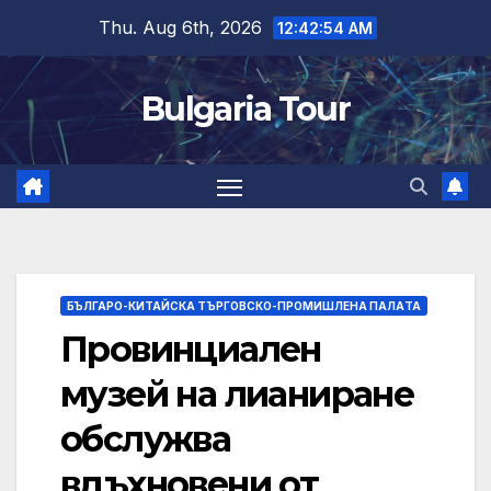
Skip
Thu. Aug 6th, 2026
12:42:55 AM
to
content
Bulgaria Tour
БЪЛГАРО-КИТАЙСКА ТЪРГОВСКО-ПРОМИШЛЕНА ПАЛAТА
Провинциален
музей на лианиране
обслужва
вдъхновени от