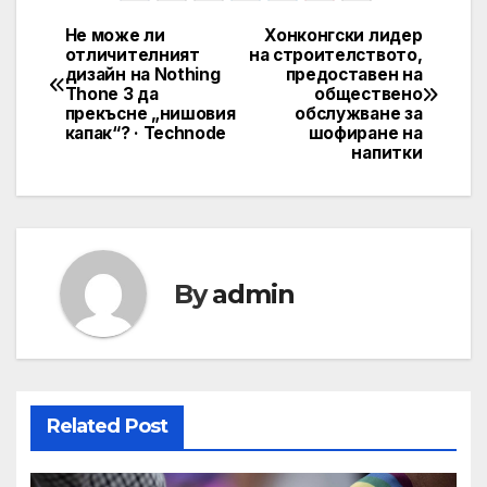
Не може ли
Хонконгски лидер
Post
отличителният
на строителството,
дизайн на Nothing
предоставен на
navigation
Thone 3 да
обществено
прекъсне „нишовия
обслужване за
капак“? · Technode
шофиране на
напитки
By
admin
Related Post