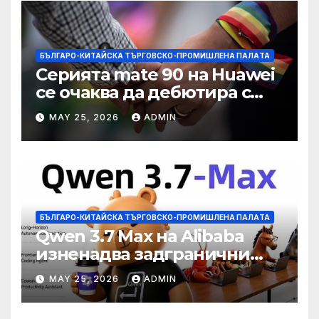
БЪЛГАРО-КИТАЙСКА ТЪРГОВСКО-ПРОМИШЛЕНА ПАЛAТА
Серията mate 90 на Huawei
се очаква да дебютира с
нов чип Kirin тази есен ·
MAY 25, 2026
ADMIN
TechNode
БЪЛГАРО-КИТАЙСКА ТЪРГОВСКО-ПРОМИШЛЕНА ПАЛAТА
Qwen 3.7 Max на Alibaba
изненадва задгранични
разработчици с 35-часово
MAY 25, 2026
ADMIN
автономно изпълнение на
задачи