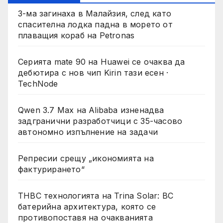
3-ма загинаха в Малайзия, след като
спасителна лодка падна в морето от
плаващия кораб на Petronas
Серията mate 90 на Huawei се очаква да
дебютира с нов чип Kirin тази есен ·
TechNode
Qwen 3.7 Max на Alibaba изненадва
задгранични разработчици с 35-часово
автономно изпълнение на задачи
Репресии срещу „икономията на
фактурирането“
THBC технологията на Trina Solar: BC
батерийна архитектура, която се
противопоставя на очакванията