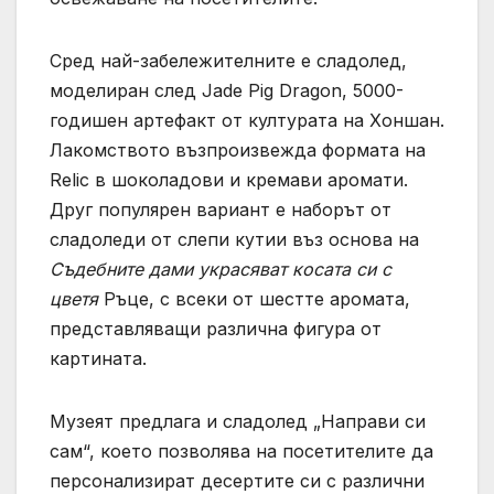
Сред най-забележителните е сладолед,
моделиран след Jade Pig Dragon, 5000-
годишен артефакт от културата на Хоншан.
Лакомството възпроизвежда формата на
Relic в шоколадови и кремави аромати.
Друг популярен вариант е наборът от
сладоледи от слепи кутии въз основа на
Съдебните дами украсяват косата си с
цветя
Ръце, с всеки от шестте аромата,
представляващи различна фигура от
картината.
Музеят предлага и сладолед „Направи си
сам“, което позволява на посетителите да
персонализират десертите си с различни