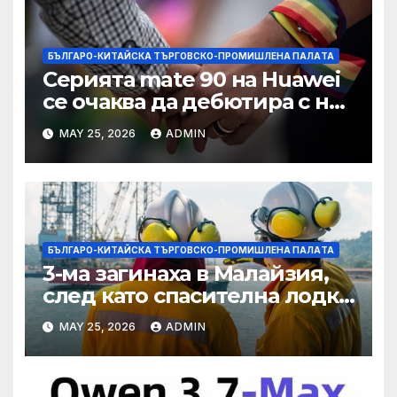
БЪЛГАРО-КИТАЙСКА ТЪРГОВСКО-ПРОМИШЛЕНА ПАЛAТА
Серията mate 90 на Huawei
се очаква да дебютира с нов
чип Kirin тази есен ·
MAY 25, 2026
ADMIN
TechNode
БЪЛГАРО-КИТАЙСКА ТЪРГОВСКО-ПРОМИШЛЕНА ПАЛAТА
3-ма загинаха в Малайзия,
след като спасителна лодка
падна в морето от
MAY 25, 2026
ADMIN
плаващия кораб на Petronas