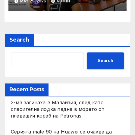
MAY 25, 2026
ADMIN
автономно изпълнение на
задачи
Search
Search
Recent Posts
3-ма загинаха в Малайзия, след като
спасителна лодка падна в морето от
плаващия кораб на Petronas
Серията mate 90 на Huawei се очаква да