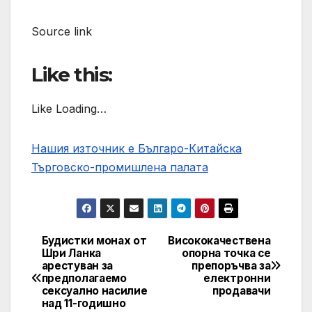
Source link
Like this:
Like Loading…
Нашия източник е Българо-Китайска
Търговско-промишлена палaта
Будистки монах от
Висококачествена
Post
Шри Ланка
опорна точка се
арестуван за
препоръчва за
navigation
предполагаемо
електронни
сексуално насилие
продавачи
над 11-годишно