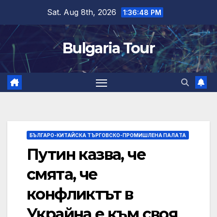
Skip
Sat. Aug 8th, 2026
1:36:49 PM
to
content
Bulgaria Tour
БЪЛГАРО-КИТАЙСКА ТЪРГОВСКО-ПРОМИШЛЕНА ПАЛAТА
Путин казва, че
смята, че
конфликтът в
Украйна е към своя