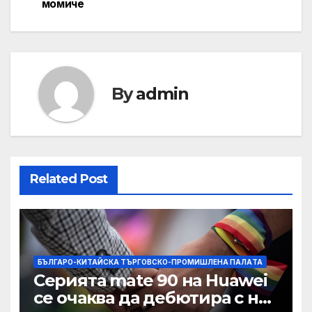
момиче
By
admin
Related Post
БЪЛГАРО-КИТАЙСКА ТЪРГОВСКО-ПРОМИШЛЕНА ПАЛAТА
Серията mate 90 на Huawei
се очаква да дебютира с нов