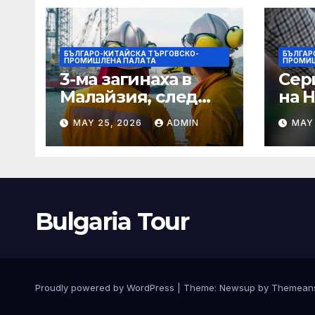
БЪЛГАРО-КИТАЙСКА ТЪРГОВСКО-
БЪЛГАР
ПРОМИШЛЕНА ПАЛAТА
ПРОМИ
3-ма загинаха в
Сер
Малайзия, след
на 
като спасителна
оча
MAY 25, 2026
ADMIN
MAY
лодка падна в
деб
морето от
чип 
плаващия кораб на
· T
Petronas
Bulgaria Tour
Proudly powered by WordPress
|
Theme:
Newsup
by
Themean