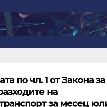
та по чл. 1 от Закона за
разходите на
транспорт за месец юл