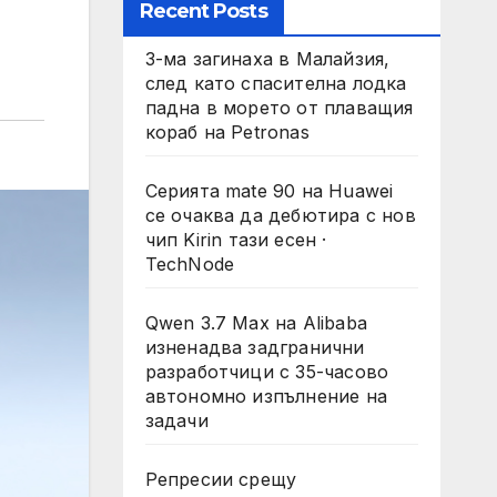
Recent Posts
3-ма загинаха в Малайзия,
след като спасителна лодка
падна в морето от плаващия
кораб на Petronas
Серията mate 90 на Huawei
се очаква да дебютира с нов
чип Kirin тази есен ·
TechNode
Qwen 3.7 Max на Alibaba
изненадва задгранични
разработчици с 35-часово
автономно изпълнение на
задачи
Репресии срещу