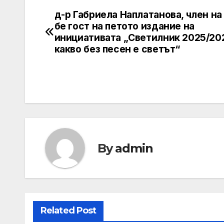
д-р Габриела Наплатанова, член н
Post
бе гост на петото издание на
navigation
инициативата „Светилник 2025/20
какво без песен е светът“
By
admin
Related Post