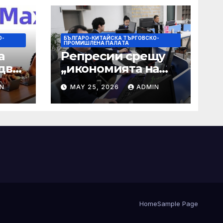
О-
БЪЛГАРО-КИТАЙСКА ТЪРГОВСКО-
ПРОМИШЛЕНА ПАЛAТА
а
Репресии срещу
два
„икономията на
фактурирането“
N
MAY 25, 2026
ADMIN
 35-
мно
а
Home
Sample Page