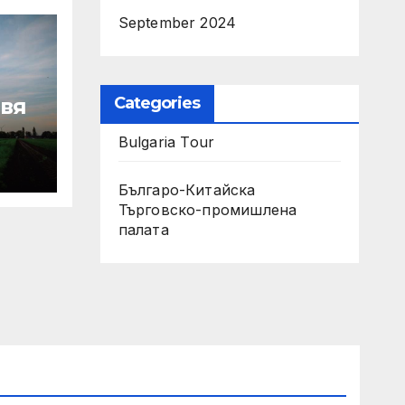
September 2024
Categories
авя
Bulgaria Tour
Българо-Китайска
Търговско-промишлена
зво
палaта