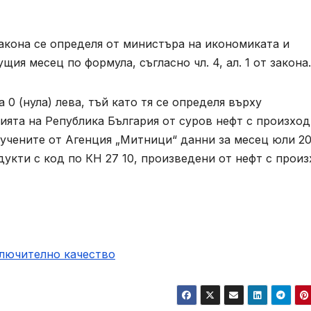
закона се определя от министъра на икономиката и
щия месец по формула, съгласно чл. 4, ал. 1 от закона.
а 0 (нула) лева, тъй като тя се определя върху
ята на Република България от суров нефт с произход
лучените от Агенция „Митници“ данни за месец юли 20
укти с код по КН 27 10, произведени от нефт с прои
ключително качество