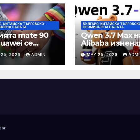
О-КИТАЙСКА ТЪРГОВСКО-
БЪЛГАРО-КИТАЙСКА ТЪРГОВСК
ШЛЕНА ПАЛAТА
ПРОМИШЛЕНА ПАЛAТА
ията mate 90
Qwen 3.7 Max н
Huawei се
Alibaba изнена
ква да
задгранични
 25, 2026
ADMIN
MAY 25, 2026
ADMI
ютира с нов
разработчици с
Kirin тази есен
часово автоно
echNode
изпълнение н
задачи
sar
.