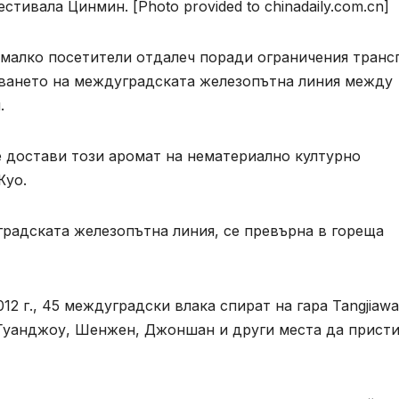
тивала Цинмин. [Photo provided to chinadaily.com.cn]
с малко посетители отдалеч поради ограничения транс
иването на междуградската железопътна линия между
.
е достави този аромат на нематериално културно
Жуо.
уградската железопътна линия, се превърна в гореща
12 г., 45 междуградски влака спират на гара Tangjiaw
 Гуанджоу, Шенжен, Джоншан и други места да присти