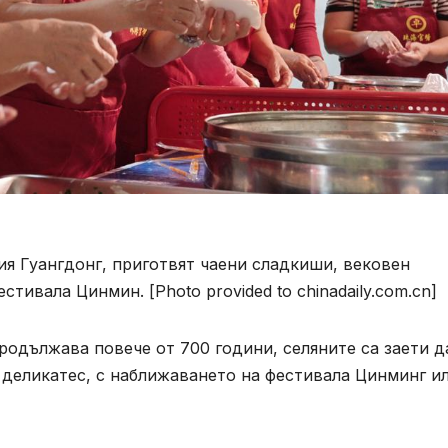
ия Гуангдонг, приготвят чаени сладкиши, вековен
тивала Цинмин. [Photo provided to chinadaily.com.cn]
родължава повече от 700 години, селяните са заети д
 деликатес, с наближаването на фестивала Цинминг и