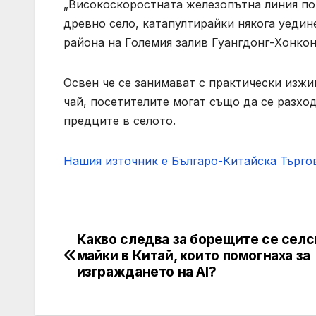
„Високоскоростната железопътна линия по
древно село, катапултирайки някога уедин
района на Големия залив Гуангдонг-Хонкон
Освен че се занимават с практически изж
чай, посетителите могат също да се разхо
предците в селото.
Нашия източник е Българо-Китайска Търг
Какво следва за борещите се селс
Post
майки в Китай, които помогнаха за
navigation
изграждането на AI?