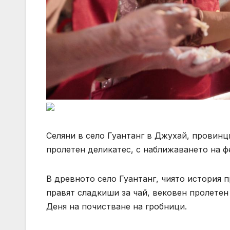
Селяни в село Гуантанг в Джухай, провинц
пролетен деликатес, с наближаването на фес
В древното село Гуантанг, чиято история п
правят сладкиши за чай, вековен пролетен
Деня на почистване на гробници.