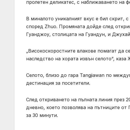
пролетен деликатес, с наближаването на фес
В миналото уникалният вкус е бил скрит, 
според Zhuo. Промяната дойде след откр
Гуанджоу, столицата на Гуандун, и Джухай
„Високоскоростните влакове помагат да с
наследство на хората извън селото“, каза 
Селото, близо до гара Tangjiawan по межд
дестинация за посетители.
След откриването на пълната линия през 20
дневно, което позволява на пътниците от
за 30 минути.