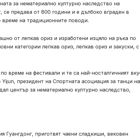
ната за нематериално културно наследство на
 се предава от 800 години и е дълбоко вграден в
о време на традиционните поводи.
ашно от лепкав ориз и изработени изцяло на ръка по
вни категории лепкав ориз, лепкав ориз и закуски, с
по време на фестивали и те са най-носталгичният вку
 Yijun, президент на Спортната асоциация за танци на
здал център за нематериално културно наследство,
ия Гуангдонг, приготвят чаени сладкиши, вековен