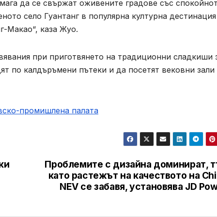
мага да се свържат оживените градове със спокойно
еното село Гуантанг в популярна културна дестинация
г-Макао“, каза Жуо.
ивявания при приготвянето на традиционни сладкиши 
дят по калдъръмени пътеки и да посетят вековни зали
овско-промишлена палaта
ки
Проблемите с дизайна доминират, т
като растежът на качеството на Ch
NEV се забавя, установява JD Po