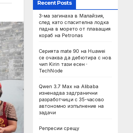
Recent Posts
3-ма загинаха в Малайзия,
след като спасителна лодка
падна в морето от плаващия
кораб на Petronas
Серията mate 90 на Huawei
се очаква да дебютира с нов
чип Kirin тази есен ·
TechNode
Qwen 3.7 Max на Alibaba
изненадва задгранични
разработчици с 35-часово
автономно изпълнение на
задачи
Репресии срещу