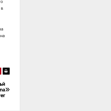
то
 в
за
 на
ъй
ina
wer