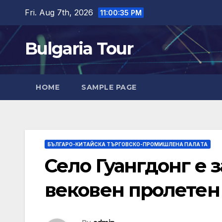
Skip
Fri. Aug 7th, 2026
11:00:36 PM
to
content
Bulgaria Tour
HOME
SAMPLE PAGE
БЪЛГАРО-КИТАЙСКА ТЪРГОВСКО-ПРОМИШЛЕНА ПАЛAТА
Село Гуангдонг е з
вековен пролетен