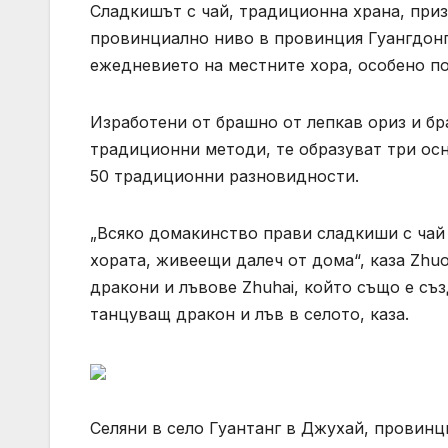
Сладкишът с чай, традиционна храна, приз
провинциално ниво в провинция Гуангдонг,
ежедневието на местните хора, особено п
Изработени от брашно от лепкав ориз и бр
традиционни методи, те образуват три осно
50 традиционни разновидности.
„Всяко домакинство прави сладкиши с чай 
хората, живеещи далеч от дома“, каза Zhuo
дракони и лъвове Zhuhai, който също е съ
танцуващ дракон и лъв в селото, каза.
Селяни в село Гуантанг в Джухай, провинц