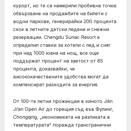
курорт, но те са намерили пробивна точка:
обвързване на продажбите на билети с
водни паркове, генерирайки 200 процента
скок в летните детски ледени и снежни
резервации. Chengdu Sunac Resort е
определил ставки за хотели с лед и сняг
при над 1000 юана на нощ, все още
поддържат процент на заетост от 85
процента, доказвайки, че
висококачествените удобства могат да
компенсират разходите за енергия.
От 100-те летни прожекции в киното Jilin
Ji’an Open Air до горещия съд във Фулинг,
Chongqing, „икономиката на разликата в
температурата“ поражда трансгранични