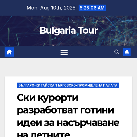
Skip
Mon. Aug 10th, 2026
5:25:08 AM
to
content
Bulgaria Tour
БЪЛГАРО-КИТАЙСКА ТЪРГОВСКО-ПРОМИШЛЕНА ПАЛAТА
Ски курорти
разработват готини
идеи за насърчаване
на летните