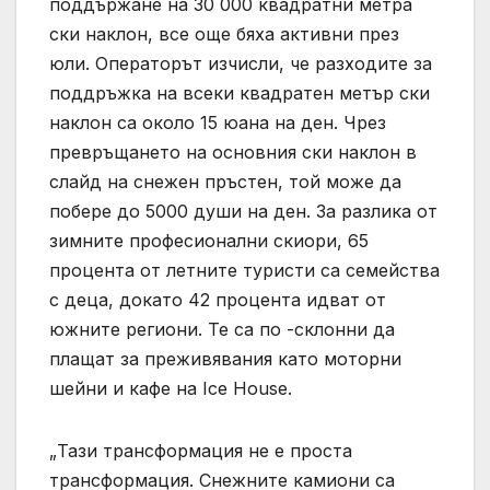
поддържане на 30 000 квадратни метра
ски наклон, все още бяха активни през
юли. Операторът изчисли, че разходите за
поддръжка на всеки квадратен метър ски
наклон са около 15 юана на ден. Чрез
превръщането на основния ски наклон в
слайд на снежен пръстен, той може да
побере до 5000 души на ден. За разлика от
зимните професионални скиори, 65
процента от летните туристи са семейства
с деца, докато 42 процента идват от
южните региони. Те са по -склонни да
плащат за преживявания като моторни
шейни и кафе на Ice House.
„Тази трансформация не е проста
трансформация. Снежните камиони са