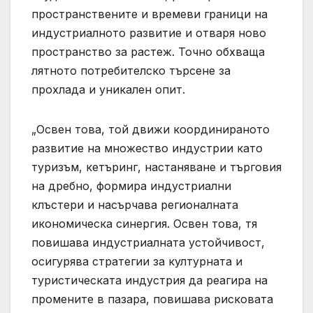
пространствените и времеви граници на
индустриалното развитие и отваря ново
пространство за растеж. Точно обхваща
лятното потребителско търсене за
прохлада и уникален опит.
„Освен това, той движи координираното
развитие на множество индустрии като
туризъм, кетъринг, настаняване и търговия
на дребно, формира индустриални
клъстери и насърчава регионалната
икономическа синергия. Освен това, тя
повишава индустриалната устойчивост,
осигурява стратегии за културната и
туристическата индустрия да реагира на
промените в пазара, повишава рисковата