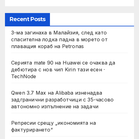
Recent Posts
3-ма загинаха в Малайзия, след като
спасителна лодка падна в морето от
плаващия кораб на Petronas
Серията mate 90 на Huawei се очаква да
дебютира с нов чип Kirin тази есен ·
TechNode
Qwen 3.7 Max на Alibaba изненадва
задгранични разработчици с 35-часово
автономно изпълнение на задачи
Репресии срещу „икономията на
фактурирането“