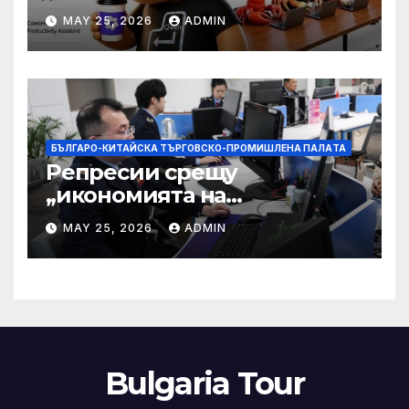
разработчици с 35-часово
MAY 25, 2026
ADMIN
автономно изпълнение на
задачи
БЪЛГАРО-КИТАЙСКА ТЪРГОВСКО-ПРОМИШЛЕНА ПАЛAТА
Репресии срещу
„икономията на
фактурирането“
MAY 25, 2026
ADMIN
Bulgaria Tour