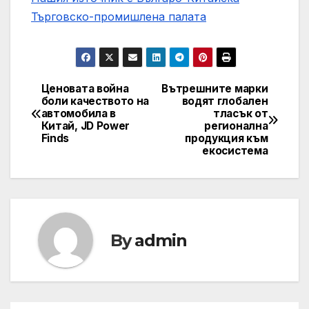
Търговско-промишлена палaта
Ценовата война
Вътрешните марки
Post
боли качеството на
водят глобален
автомобила в
тласък от
navigation
Китай, JD Power
регионална
Finds
продукция към
екосистема
By
admin