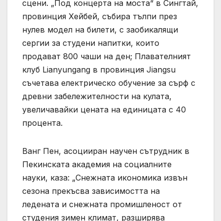
сцени. „Под концерта на моста“ в Сингтай,
провинция Хейбей, събира тълпи през
нулев модел на билети, с заобикалящи
сергии за студени напитки, които
продават 800 чаши на ден; Плавателният
клуб Lianyungang в провинция Jiangsu
съчетава електрическо обучение за сърф с
древни забележителности на кулата,
увеличавайки цената на единицата с 40
процента.
Ванг Пен, асоцииран научен сътрудник в
Пекинската академия на социалните
науки, каза: „Снежната икономика извън
сезона прекъсва зависимостта на
ледената и снежната промишленост от
студения зимен климат, разширява