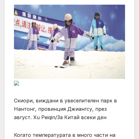
Скиори, виждани в увеселителен парк в
Нантонг, провинция Джиангсу, през
август. Xu Peiqin/За Китай всеки ден
Когато температурата в много части на