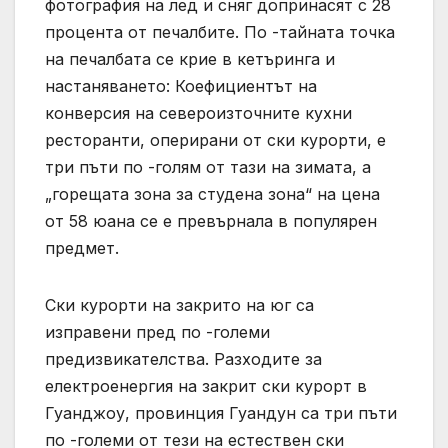
фотография на лед и сняг допринасят с 28
процента от печалбите. По -тайната точка
на печалбата се крие в кетъринга и
настаняването: Коефициентът на
конверсия на североизточните кухни
ресторанти, оперирани от ски курорти, е
три пъти по -голям от тази на зимата, а
„горещата зона за студена зона“ на цена
от 58 юана се е превърнала в популярен
предмет.
Ски курорти на закрито на юг са
изправени пред по -големи
предизвикателства. Разходите за
електроенергия на закрит ски курорт в
Гуанджоу, провинция Гуандун са три пъти
по -големи от тези на естествен ски