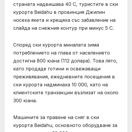
страната надвишава 40 C, туристите в ски
курорта Beidahu в провинция Джилин
носеха якета и крещяха със забавление на
слайда на снежния контур при минус 5 С.
Според ски курорта миналата зима
потреблението на глава от населението
достигна 800 юана (112 долара). Това лято,
като продаде готини и освежаващи
преживявания, ежедневните посещения в
ски курорта надминаха 10 000, като на
клиентските транзакции възлизат на около
300 юана.
Машините за правене на сняг в ски
курорта Beidahu, основното оборудване за