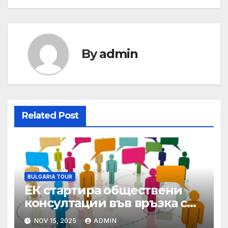
By
admin
Related Post
BULGARIA TOUR
ЕК стартира обществени
консултации във връзка с
Оценката на директивите
NOV 15, 2025
ADMIN