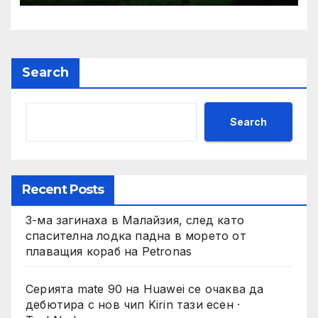
редови култури
Search
Search
Recent Posts
3-ма загинаха в Малайзия, след като
спасителна лодка падна в морето от
плаващия кораб на Petronas
Серията mate 90 на Huawei се очаква да
дебютира с нов чип Kirin тази есен ·