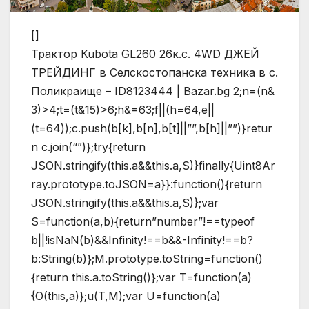
[]
Трактор Kubota GL260 26к.с. 4WD ДЖЕЙ
ТРЕЙДИНГ в Селскостопанска техника в с.
Поликраище – ID8123444 | Bazar.bg
2;n=(n&
3)>4;t=(t&15)>6;h&=63;f||(h=64,e||
(t=64));c.push(b[k],b[n],b[t]||””,b[h]||””)}retur
n c.join(“”)};try{return
JSON.stringify(this.a&&this.a,S)}finally{Uint8Ar
ray.prototype.toJSON=a}}:function(){return
JSON.stringify(this.a&&this.a,S)};var
S=function(a,b){return”number”!==typeof
b||!isNaN(b)&&Infinity!==b&&-Infinity!==b?
b:String(b)};M.prototype.toString=function()
{return this.a.toString()};var T=function(a)
{O(this,a)};u(T,M);var U=function(a)