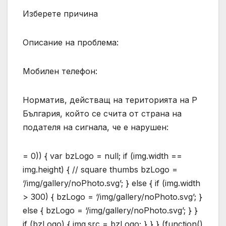
Изберете причина
Описание на проблема:
Мобилен телефон:
Норматив, действащ на територията на Р
България, който се счита от страна на
подателя на сигнала, че е нарушен:
= 0)) { var bzLogo = null; if (img.width ==
img.height) { // square thumbs bzLogo =
‘/img/gallery/noPhoto.svg’; } else { if (img.width
> 300) { bzLogo = ‘/img/gallery/noPhoto.svg’; }
else { bzLogo = ‘/img/gallery/noPhoto.svg’; } }
if (bzLogo) { img.src = bzLogo; } } } (function()