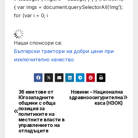
{ var imgs = document.querySelectorAll(‘img’);
for (var i = 0; i
Наши спонсори са:
Български трактори на добри цени при
изключително качество
36 кметове от
Новини – Национална
Post
Югозападните
здравноосигурителна
общини с обща
каса (НЗОК)
navigation
позиция за
политиките на
местните власти в
управлението на
отпадъците