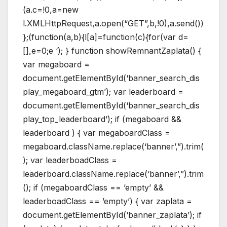
(a.c=!0,a=new
l.XMLHttpRequest,a.open(“GET”,b,!0),a.send())
};(function(a,b){l[a]=function(c){for(var d=
[],e=0;e
‘); } function showRemnantZaplata() {
var megaboard =
document.getElementById(‘banner_search_dis
play_megaboard_gtm’); var leaderboard =
document.getElementById(‘banner_search_dis
play_top_leaderboard’); if (megaboard &&
leaderboard ) { var megaboardClass =
megaboard.className.replace(‘banner’,”).trim(
); var leaderboadClass =
leaderboard.className.replace(‘banner’,”).trim
(); if (megaboardClass == ’empty’ &&
leaderboadClass == ’empty’) { var zaplata =
document.getElementById(‘banner_zaplata’); if