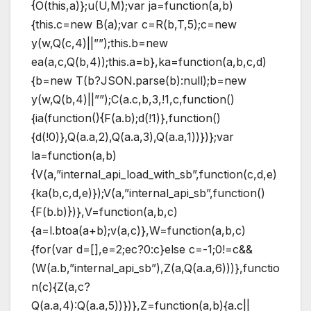
{O(this,a)};u(U,M);var ja=function(a,b)
{this.c=new B(a);var c=R(b,T,5);c=new
y(w,Q(c,4)||””);this.b=new
ea(a,c,Q(b,4));this.a=b},ka=function(a,b,c,d)
{b=new T(b?JSON.parse(b):null);b=new
y(w,Q(b,4)||””);C(a.c,b,3,!1,c,function()
{ia(function(){F(a.b);d(!1)},function()
{d(!0)},Q(a.a,2),Q(a.a,3),Q(a.a,1))})};var
la=function(a,b)
{V(a,”internal_api_load_with_sb”,function(c,d,e)
{ka(b,c,d,e)});V(a,”internal_api_sb”,function()
{F(b.b)})},V=function(a,b,c)
{a=l.btoa(a+b);v(a,c)},W=function(a,b,c)
{for(var d=[],e=2;ec?0:c}else c=-1;0!=c&&
(W(a.b,”internal_api_sb”),Z(a,Q(a.a,6)))},functio
n(c){Z(a,c?
Q(a.a,4):Q(a.a,5))})},Z=function(a,b){a.c||