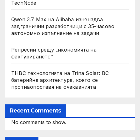
TechNode
Qwen 3.7 Max на Alibaba изненадва
задгранични разработчици с 35-часово
автономно изпълнение на задачи
Репресии срещу „икономията на
фактурирането“
THBC технологията на Trina Solar: BC
батерийна архитектура, която се
противопоставя на очакванията
Recent Comments
No comments to show.