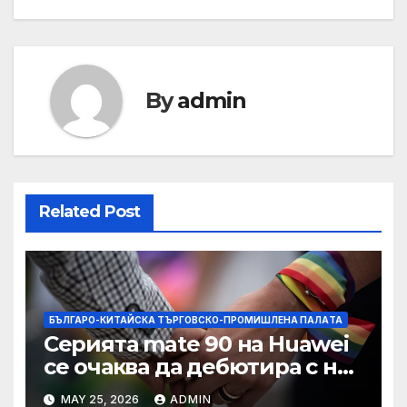
By
admin
Related Post
БЪЛГАРО-КИТАЙСКА ТЪРГОВСКО-ПРОМИШЛЕНА ПАЛAТА
Серията mate 90 на Huawei
се очаква да дебютира с нов
чип Kirin тази есен ·
MAY 25, 2026
ADMIN