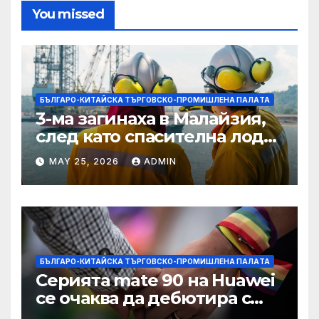
You missed
БЪЛГАРО-КИТАЙСКА ТЪРГОВСКО-ПРОМИШЛЕНА ПАЛAТА
3-ма загинаха в Малайзия,
след като спасителна лодка
падна в морето от
MAY 25, 2026
ADMIN
плаващия кораб на
Petronas
БЪЛГАРО-КИТАЙСКА ТЪРГОВСКО-ПРОМИШЛЕНА ПАЛAТА
Серията mate 90 на Huawei
се очаква да дебютира с
нов чип Kirin тази есен ·