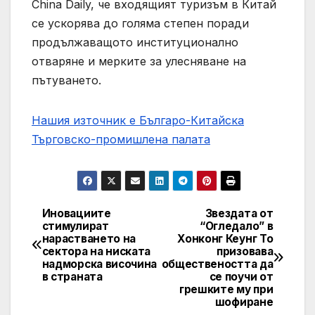
China Daily, че входящият туризъм в Китай
се ускорява до голяма степен поради
продължаващото институционално
отваряне и мерките за улесняване на
пътуването.
Нашия източник е Българо-Китайска
Търговско-промишлена палaта
Иновациите
Звездата от
Post
стимулират
“Огледало” в
нарастването на
Хонконг Кеунг То
navigation
сектора на ниската
призовава
надморска височина
обществеността да
в страната
се поучи от
грешките му при
шофиране