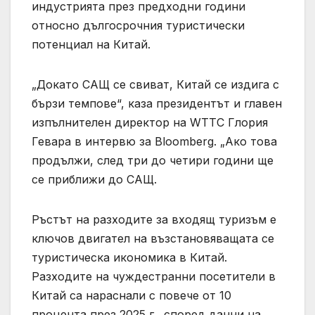
индустрията през предходни години
относно дългосрочния туристически
потенциал на Китай.
„Докато САЩ се свиват, Китай се издига с
бързи темпове“, каза президентът и главен
изпълнителен директор на WTTC Глория
Гевара в интервю за Bloomberg. „Ако това
продължи, след три до четири години ще
се приближи до САЩ.
Ръстът на разходите за входящ туризъм е
ключов двигател на възстановяващата се
туристическа икономика в Китай.
Разходите на чуждестранни посетители в
Китай са нараснали с повече от 10
процента през 2025 г., според данни на