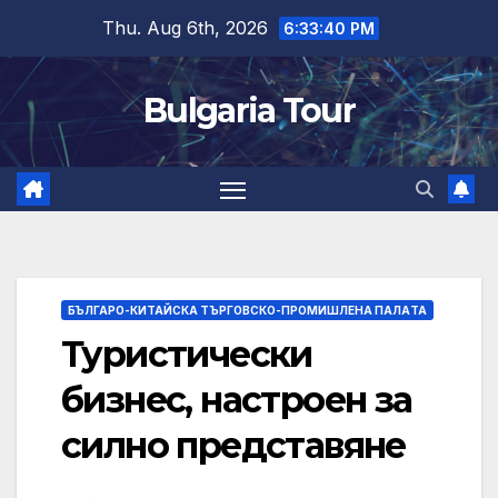
Skip
Thu. Aug 6th, 2026
6:33:41 PM
to
content
Bulgaria Tour
БЪЛГАРО-КИТАЙСКА ТЪРГОВСКО-ПРОМИШЛЕНА ПАЛAТА
Туристически
бизнес, настроен за
силно представяне