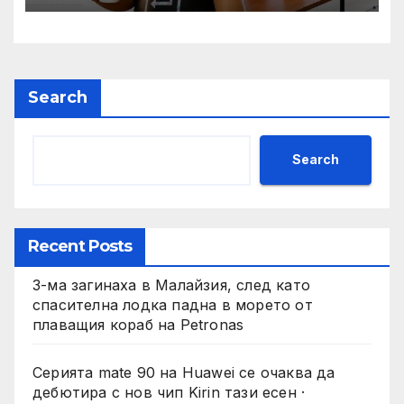
задачи
Search
Search
Recent Posts
3-ма загинаха в Малайзия, след като
спасителна лодка падна в морето от
плаващия кораб на Petronas
Серията mate 90 на Huawei се очаква да
дебютира с нов чип Kirin тази есен ·