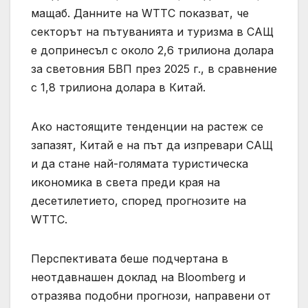
мащаб. Данните на WTTC показват, че
секторът на пътуванията и туризма в САЩ
е допринесъл с около 2,6 трилиона долара
за световния БВП през 2025 г., в сравнение
с 1,8 трилиона долара в Китай.
Ако настоящите тенденции на растеж се
запазят, Китай е на път да изпревари САЩ
и да стане най-голямата туристическа
икономика в света преди края на
десетилетието, според прогнозите на
WTTC.
Перспективата беше подчертана в
неотдавнашен доклад на Bloomberg и
отразява подобни прогнози, направени от