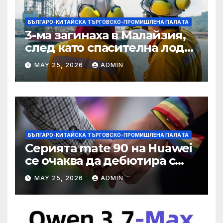
БЪЛГАРО-КИТАЙСКА ТЪРГОВСКО-ПРОМИШЛЕНА ПАЛAТА
3-ма загинаха в Малайзия,
след като спасителна лодка
падна в морето от
MAY 25, 2026
ADMIN
плаващия кораб на
Petronas
БЪЛГАРО-КИТАЙСКА ТЪРГОВСКО-ПРОМИШЛЕНА ПАЛAТА
Серията mate 90 на Huawei
се очаква да дебютира с
нов чип Kirin тази есен ·
MAY 25, 2026
ADMIN
TechNode