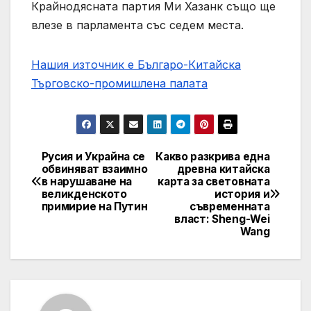
Крайнодясната партия Ми Хазанк също ще
влезе в парламента със седем места.
Нашия източник е Българо-Китайска
Търговско-промишлена палaта
Русия и Украйна се
Какво разкрива една
Post
обвиняват взаимно
древна китайска
в нарушаване на
карта за световната
navigation
великденското
история и
примирие на Путин
съвременната
власт: Sheng-Wei
Wang