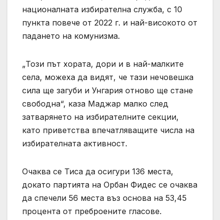
националната избирателна служба, с 10
пункта повече от 2022 г. и най-високото от
падането на комунизма.
„Този ​​път хората, дори и в най-малките
села, можеха да видят, че тази нечовешка
сила ще загуби и Унгария отново ще стане
свободна“, каза Маджар малко след
затварянето на избирателните секции,
като приветства впечатляващите числа на
избирателната активност.
Очаква се Тиса да осигури 136 места,
докато партията на Орбан Фидес се очаква
да спечели 56 места въз основа на 53,45
процента от преброените гласове.