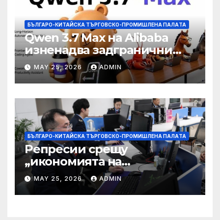
БЪЛГАРО-КИТАЙСКА ТЪРГОВСКО-ПРОМИШЛЕНА ПАЛAТА
Qwen 3.7 Max на Alibaba
изненадва задгранични
разработчици с 35-часово
MAY 25, 2026
ADMIN
автономно изпълнение на
задачи
БЪЛГАРО-КИТАЙСКА ТЪРГОВСКО-ПРОМИШЛЕНА ПАЛAТА
Репресии срещу
„икономията на
фактурирането“
MAY 25, 2026
ADMIN