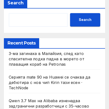
Search
Search
Recent Posts
3-ма загинаха в Малайзия, след като
спасителна лодка падна в морето от
плаващия кораб на Petronas
Серията mate 90 на Huawei се очаква да
дебютира с нов чип Kirin тази есен ·
TechNode
Qwen 3.7 Max на Alibaba изненадва
задгранични разработчици с 35-часово