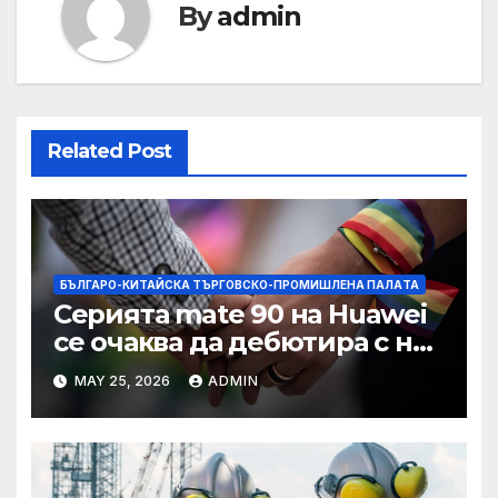
By
admin
Related Post
БЪЛГАРО-КИТАЙСКА ТЪРГОВСКО-ПРОМИШЛЕНА ПАЛAТА
Серията mate 90 на Huawei
се очаква да дебютира с нов
чип Kirin тази есен ·
MAY 25, 2026
ADMIN
TechNode