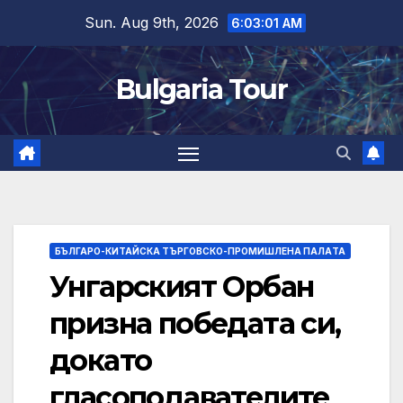
Skip
Sun. Aug 9th, 2026
6:03:02 AM
to
content
Bulgaria Tour
БЪЛГАРО-КИТАЙСКА ТЪРГОВСКО-ПРОМИШЛЕНА ПАЛAТА
Унгарският Орбан
призна победата си,
докато
гласоподавателите