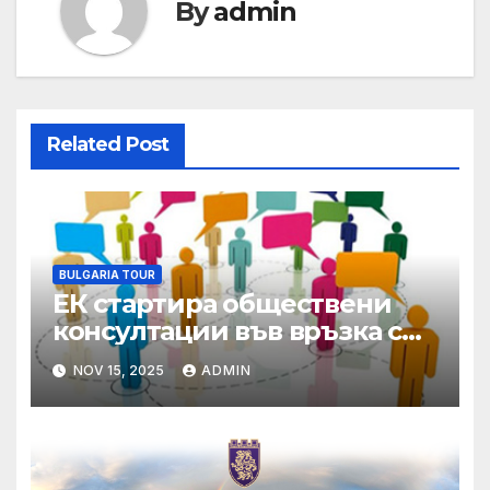
By
admin
Related Post
BULGARIA TOUR
ЕК стартира обществени
консултации във връзка с
Оценката на директивите
NOV 15, 2025
ADMIN
за обществените поръчки