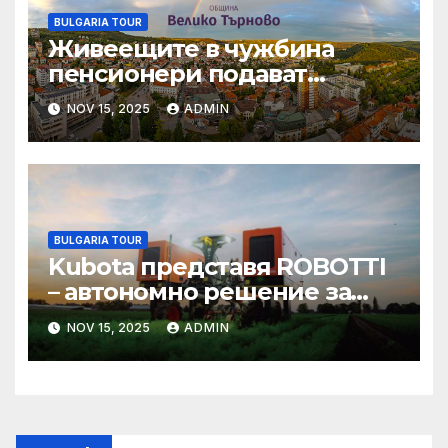
BULGARIA TOUR
Живеещите в чужбина
пенсионери подават
декларация за
NOV 15, 2025
ADMIN
продължаване
изплащането на
българската си пенсия
BULGARIA TOUR
Kubota представя ROBOTTI
– автономно решение за
ефективно
NOV 15, 2025
ADMIN
зеленчукопроизводство и
редови култури