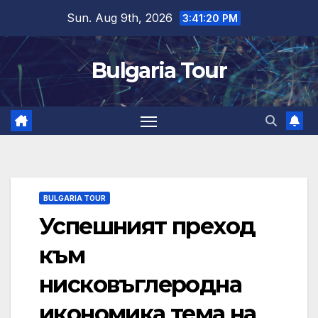
Skip
Sun. Aug 9th, 2026
3:41:21 PM
to
content
Bulgaria Tour
BULGARIA TOUR
Успешният преход
към
нисковъглеродна
икономика тема на