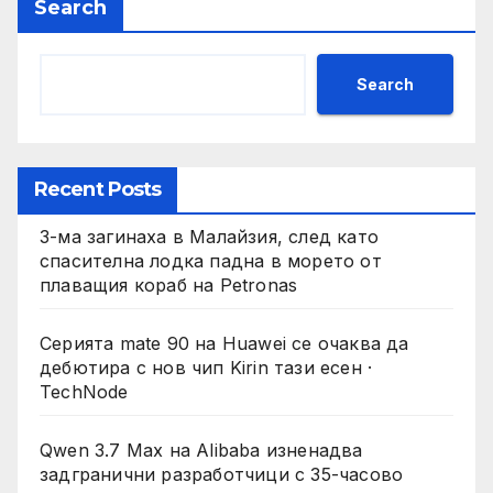
Search
Search
Recent Posts
3-ма загинаха в Малайзия, след като
спасителна лодка падна в морето от
плаващия кораб на Petronas
Серията mate 90 на Huawei се очаква да
дебютира с нов чип Kirin тази есен ·
TechNode
Qwen 3.7 Max на Alibaba изненадва
задгранични разработчици с 35-часово