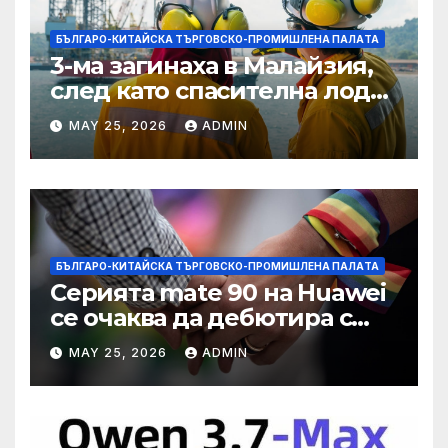
БЪЛГАРО-КИТАЙСКА ТЪРГОВСКО-ПРОМИШЛЕНА ПАЛAТА
3-ма загинаха в Малайзия,
след като спасителна лодка
падна в морето от
MAY 25, 2026
ADMIN
плаващия кораб на
Petronas
БЪЛГАРО-КИТАЙСКА ТЪРГОВСКО-ПРОМИШЛЕНА ПАЛAТА
Серията mate 90 на Huawei
се очаква да дебютира с
нов чип Kirin тази есен ·
MAY 25, 2026
ADMIN
TechNode