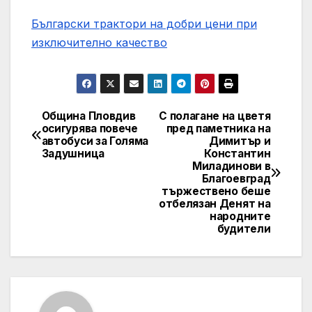
Български трактори на добри цени при
изключително качество
Община Пловдив
С полагане на цветя
Post
осигурява повече
пред паметника на
автобуси за Голяма
Димитър и
navigation
Задушница
Константин
Миладинови в
Благоевград
тържествено беше
отбелязан Денят на
народните
будители