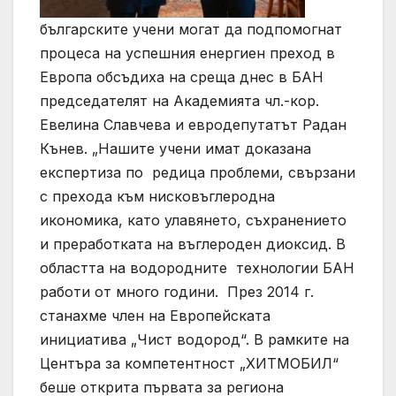
българските учени могат да подпомогнат
процеса на успешния енергиен преход в
Европа обсъдиха на среща днес в БАН
председателят на Академията чл.-кор.
Евелина Славчева и евродепутатът Радан
Кънев. „Нашите учени имат доказана
експертиза по редица проблеми, свързани
с прехода към нисковъглеродна
икономика, като улавянето, съхранението
и преработката на въглероден диоксид. В
областта на водородните технологии БАН
работи от много години. През 2014 г.
станахме член на Европейската
инициатива „Чист водород“. В рамките на
Центъра за компетентност „ХИТМОБИЛ“
беше открита първата за региона