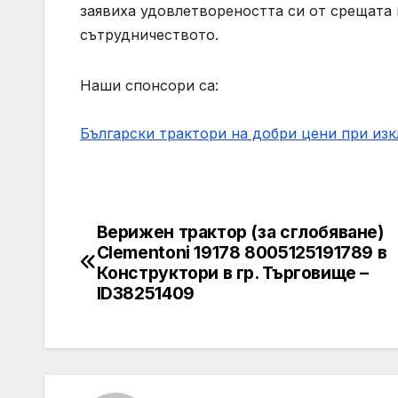
заявиха удовлетвореността си от срещата 
сътрудничеството.
Наши спонсори са:
Български трактори на добри цени при из
Верижен трактор (за сглобяване)
Post
Clementoni 19178 8005125191789 в
navigation
Конструктори в гр. Търговище –
ID38251409