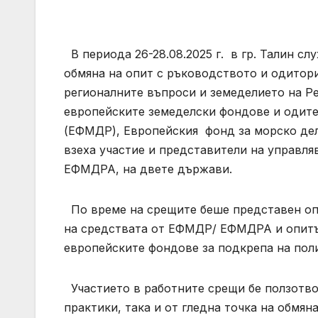
В периода 26-28.08.2025 г. в гр. Талин с
обмяна на опит с ръководството и одитор
регионалните въпроси и земеделието на Р
европейските земеделски фондове и одите
(ЕФМДР), Европейския фонд за морско дел
взеха участие и представители на управл
ЕФМДРА, на двете държави.
По време на срещите беше представен опи
на средствата от ЕФМДР/ ЕФМДРА и опитът
европейските фондове за подкрепа на поли
Участието в работните срещи бе ползотвор
практики, така и от гледна точка на обмян