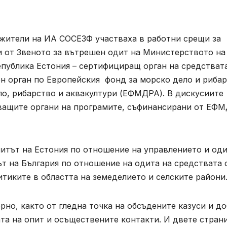
лужители на ИА СОСЕЗФ участваха в работни срещи за
и от Звеното за вътрешен одит на Министерството на
епублика Естония – сертифициращ орган на средстват
н орган по Европейския фонд за морско дело и риба
о, рибарство и аквакултури (ЕФМДРА). В дискусиите
яващите органи на програмите, съфинансирани от ЕФМ
тът на Естония по отношение на управлението и од
 на България по отношение на одита на средствата 
тиките в областта на земеделието и селските райони
но, както от гледна точка на обсъдените казуси и д
ата на опит и осъществените контакти. И двете стран