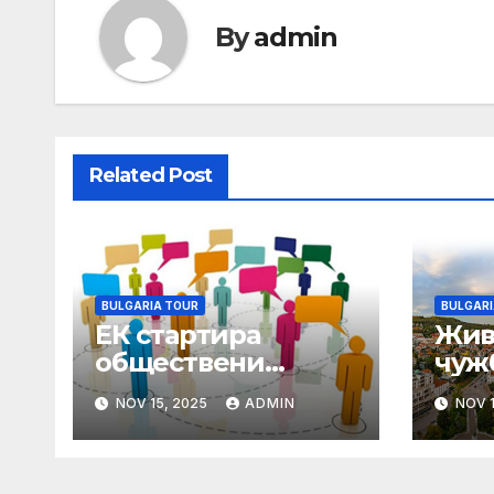
By
admin
Related Post
BULGARIA TOUR
BULGARI
ЕК стартира
Жив
обществени
чуж
консултации във
пен
NOV 15, 2025
ADMIN
NOV 1
връзка с Оценката
под
на директивите за
дек
обществените
про