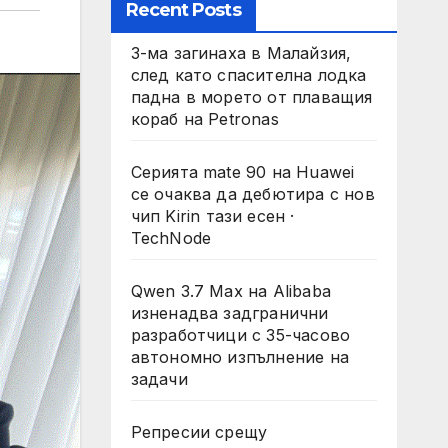
Recent Posts
3-ма загинаха в Малайзия,
след като спасителна лодка
падна в морето от плаващия
кораб на Petronas
Серията mate 90 на Huawei
се очаква да дебютира с нов
чип Kirin тази есен ·
TechNode
Qwen 3.7 Max на Alibaba
изненадва задгранични
разработчици с 35-часово
автономно изпълнение на
задачи
Репресии срещу