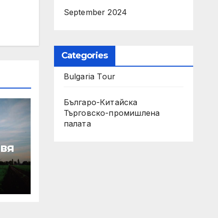
September 2024
Categories
Bulgaria Tour
Българо-Китайска
Търговско-промишлена
палaта
авя
зво