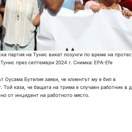
а партия на Тунис викат лозунги по време на протес
Тунис през септември 2024 г. Снимка: EPA-Efe
т Оусама Бутелия заяви, че клиентът му е бил в
 Той каза, че бащата на трима е случаен работник в 
но от инцидент на работното място.