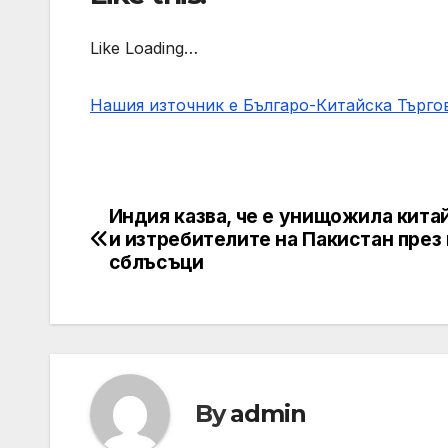
Like Loading…
Нашия източник е Българо-Китайска Търг
Индия казва, че е унищожила кита
Post
и изтребителите на Пакистан през
navigation
сблъсъци
By
admin