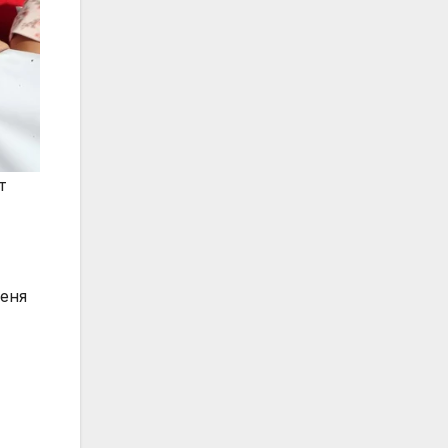
т
деня