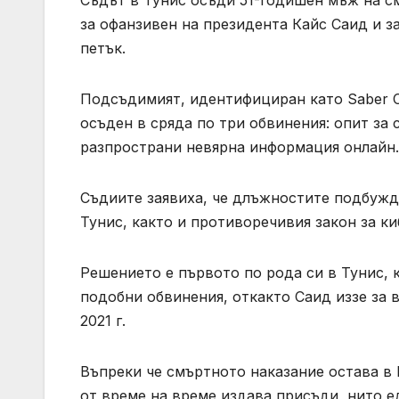
Съдът в Тунис осъди 51-годишен мъж на с
за офанзивен на президента Кайс Саид и з
петък.
Подсъдимият, идентифициран като Saber C
осъден в сряда по три обвинения: опит за
разпространи невярна информация онлайн.
Съдиите заявиха, че длъжностите подбужда
Тунис, както и противоречивия закон за ки
Решението е първото по рода си в Тунис, 
подобни обвинения, откакто Саид иззе за 
2021 г.
Въпреки че смъртното наказание остава в
от време на време издава присъди, нито е