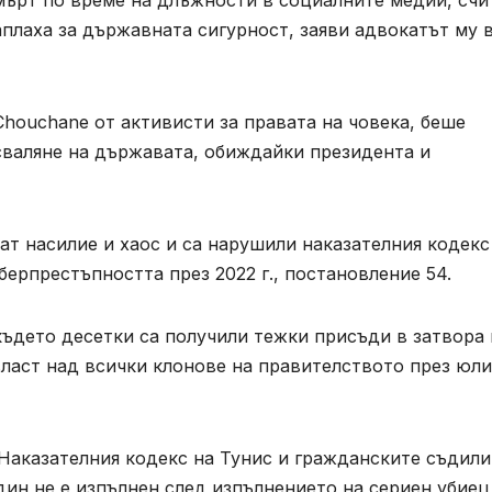
мърт по време на длъжности в социалните медии, счи
аплаха за държавната сигурност, заяви адвокатът му 
houchane от активисти за правата на човека, беше
 сваляне на държавата, обиждайки президента и
т насилие и хаос и са нарушили наказателния кодекс
берпрестъпността през 2022 г., постановление 54.
където десетки са получили тежки присъди в затвора
власт над всички клонове на правителството през юли
 Наказателния кодекс на Тунис и гражданските съдил
дин не е изпълнен след изпълнението на сериен убиец