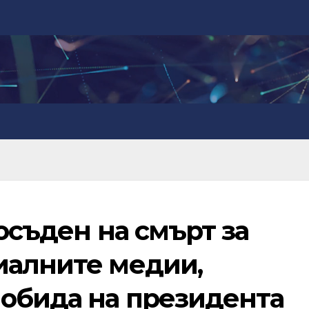
 осъден на смърт за
иалните медии,
 обида на президента