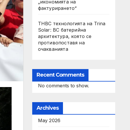
„икономията на
фактурирането“
THBC технологията на Trina
Solar: BC батерийна
архитектура, която се
противопоставя на
очакванията
Recent Comments
No comments to show.
Archives
May 2026