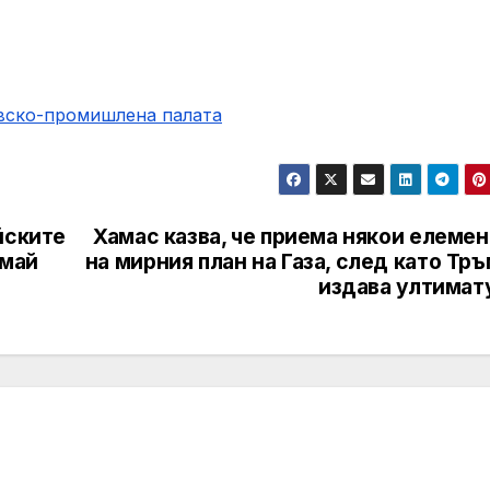
овско-промишлена палaта
йските
Хамас казва, че приема някои елеме
 май
на мирния план на Газа, след като Тр
издава ултимат