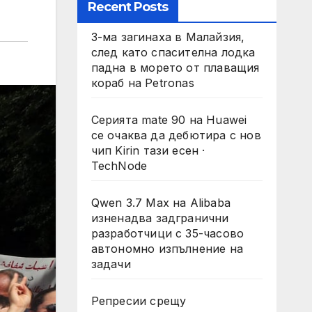
Recent Posts
3-ма загинаха в Малайзия,
след като спасителна лодка
падна в морето от плаващия
кораб на Petronas
Серията mate 90 на Huawei
се очаква да дебютира с нов
чип Kirin тази есен ·
TechNode
Qwen 3.7 Max на Alibaba
изненадва задгранични
разработчици с 35-часово
автономно изпълнение на
задачи
Репресии срещу