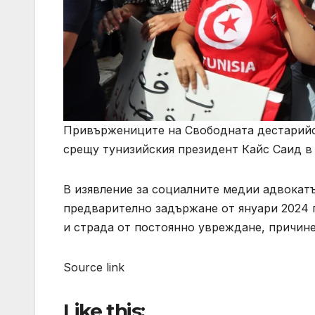
Привържениците на Свободната дестарийск
срещу тунизийския президент Кайс Саид в 
В изявление за социалните медии адвокатъ
предварително задържане от януари 2024 г.
и страда от постоянно увреждане, причине
Source link
Like this: