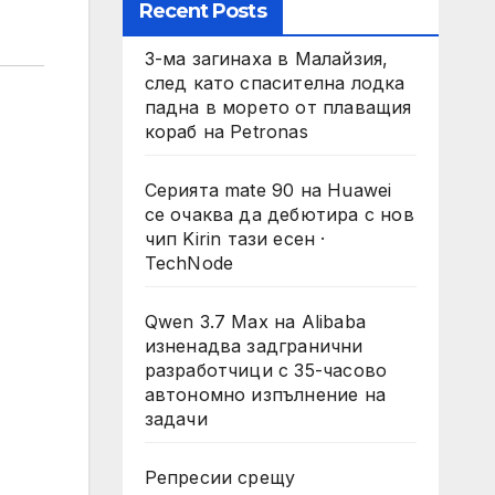
Recent Posts
3-ма загинаха в Малайзия,
след като спасителна лодка
падна в морето от плаващия
кораб на Petronas
Серията mate 90 на Huawei
се очаква да дебютира с нов
чип Kirin тази есен ·
TechNode
Qwen 3.7 Max на Alibaba
изненадва задгранични
разработчици с 35-часово
автономно изпълнение на
задачи
Репресии срещу