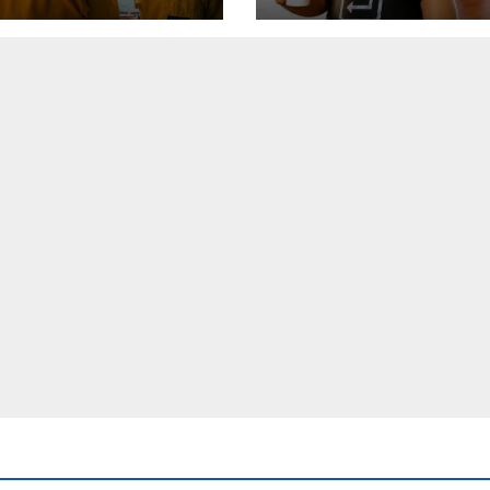
ето от
часово автоно
ващия кораб на
изпълнение на
onas
задачи