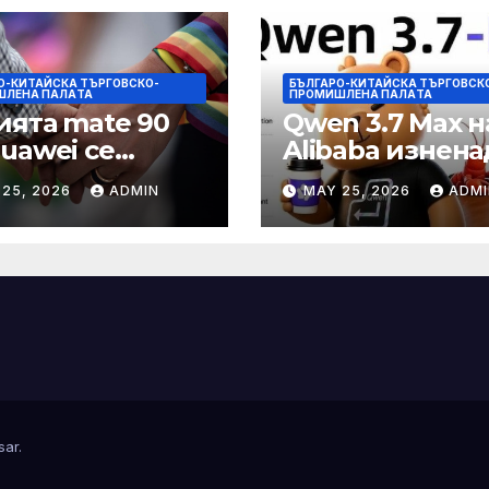
О-КИТАЙСКА ТЪРГОВСКО-
БЪЛГАРО-КИТАЙСКА ТЪРГОВСК
ШЛЕНА ПАЛAТА
ПРОМИШЛЕНА ПАЛAТА
ията mate 90
Qwen 3.7 Max н
Huawei се
Alibaba изнена
ква да
задгранични
 25, 2026
ADMIN
MAY 25, 2026
ADMI
ютира с нов
разработчици с
Kirin тази есен
часово автоно
echNode
изпълнение н
задачи
sar
.