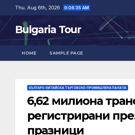
Skip
Thu. Aug 6th, 2026
9:06:36 AM
to
content
Bulgaria Tour
HOME
SAMPLE PAGE
БЪЛГАРО-КИТАЙСКА ТЪРГОВСКО-ПРОМИШЛЕНА ПАЛAТА
6,62 милиона тран
регистрирани пре
празници