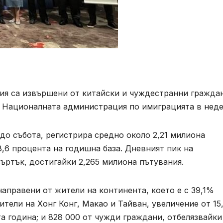
ия са извършени от китайски и чуждестранни гражда
и Националната администрация по имиграцията в неде
до събота, регистрира средно около 2,21 милиона
8,6 процента на годишна база. Дневният пик на
ъртък, достигайки 2,265 милиона пътувания.
направени от жители на континента, което е с 39,1%
ители на Хонг Конг, Макао и Тайван, увеличение от 15
 година; и 828 000 от чужди граждани, отбелязвайки