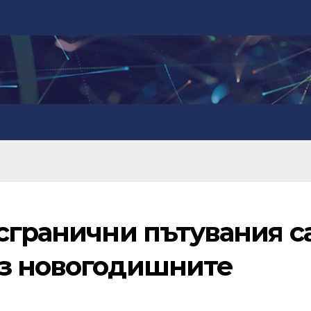
сгранични пътувания с
з новогодишните