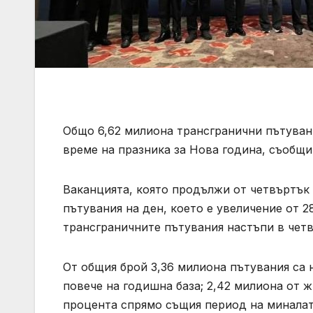
Общо 6,62 милиона трансгранични пътуван
време на празника за Нова година, съобщ
Ваканцията, която продължи от четвъртък 
пътувания на ден, което е увеличение от 2
трансграничните пътувания настъпи в четв
От общия брой 3,36 милиона пътувания са 
повече на годишна база; 2,42 милиона от ж
процента спрямо същия период на миналата