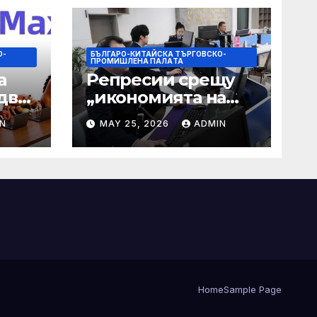
О-
БЪЛГАРО-КИТАЙСКА ТЪРГОВСКО-
ПРОМИШЛЕНА ПАЛAТА
а
Репресии срещу
два
„икономията на
фактурирането“
N
MAY 25, 2026
ADMIN
 35-
мно
а
Home
Sample Page