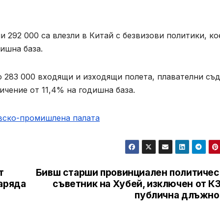
292 000 са влезли в Китай с безвизови политики, ко
ишна база.
 283 000 входящи и изходящи полета, плавателни съд
ичение от 11,4% на годишна база.
овско-промишлена палaта
т
Бивш старши провинциален политичес
аряда
съветник на Хубей, изключен от К
публична длъжно