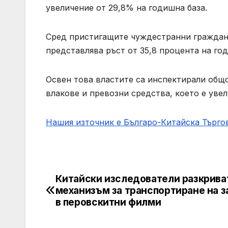
увеличение от 29,8% на годишна база.
Сред пристигащите чуждестранни граждани 
представлява ръст от 35,8 процента на год
Освен това властите са инспектирали общо
влакове и превозни средства, което е увел
Нашия източник е Българо-Китайска Търг
Китайски изследователи разкрива
Post
механизъм за транспортиране на з
navigation
в перовскитни филми