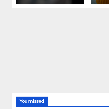
чип Kirin тази есен
мор
· TechNode
пла
Petr
You missed