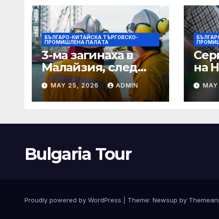
БЪЛГАРО-КИТАЙСКА ТЪРГОВСКО-
БЪЛГАР
ПРОМИШЛЕНА ПАЛAТА
ПРОМИ
3-ма загинаха в
Сер
Малайзия, след
на 
като спасителна
оча
MAY 25, 2026
ADMIN
MAY
лодка падна в
деб
морето от
чип 
плаващия кораб на
· T
Petronas
Bulgaria Tour
Proudly powered by WordPress
|
Theme:
Newsup
by
Themean