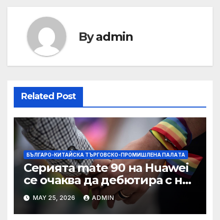
By
admin
Related Post
БЪЛГАРО-КИТАЙСКА ТЪРГОВСКО-ПРОМИШЛЕНА ПАЛAТА
Серията mate 90 на Huawei
се очаква да дебютира с нов
чип Kirin тази есен ·
MAY 25, 2026
ADMIN
TechNode