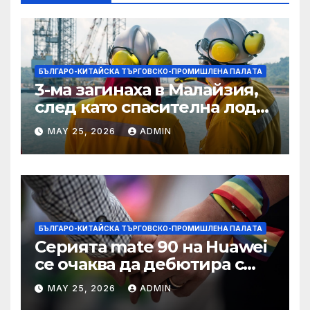
БЪЛГАРО-КИТАЙСКА ТЪРГОВСКО-ПРОМИШЛЕНА ПАЛAТА
3-ма загинаха в Малайзия,
след като спасителна лодка
падна в морето от
MAY 25, 2026
ADMIN
плаващия кораб на
Petronas
БЪЛГАРО-КИТАЙСКА ТЪРГОВСКО-ПРОМИШЛЕНА ПАЛAТА
Серията mate 90 на Huawei
се очаква да дебютира с
нов чип Kirin тази есен ·
MAY 25, 2026
ADMIN
TechNode