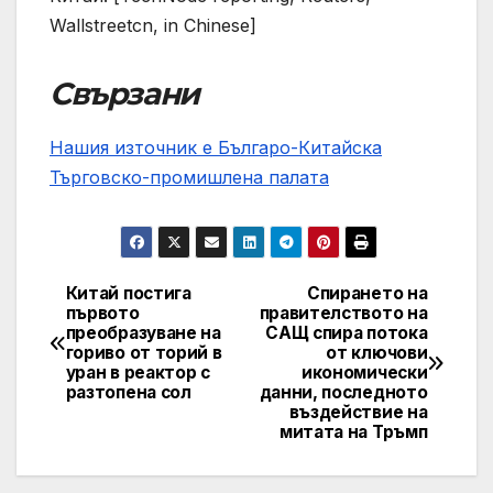
Wallstreetcn, in Chinese]
Свързани
Нашия източник е Българо-Китайска
Търговско-промишлена палaта
Китай постига
Спирането на
Post
първото
правителството на
преобразуване на
САЩ спира потока
navigation
гориво от торий в
от ключови
уран в реактор с
икономически
разтопена сол
данни, последното
въздействие на
митата на Тръмп