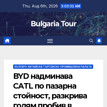
Skip
Thu. Aug 6th, 2026
3:03:33 AM
to
content
Bulgaria Tour
БЪЛГАРО-КИТАЙСКА ТЪРГОВСКО-ПРОМИШЛЕНА ПАЛAТА
BYD надминава
CATL по пазарна
стойност, разкрива
голям пробив в