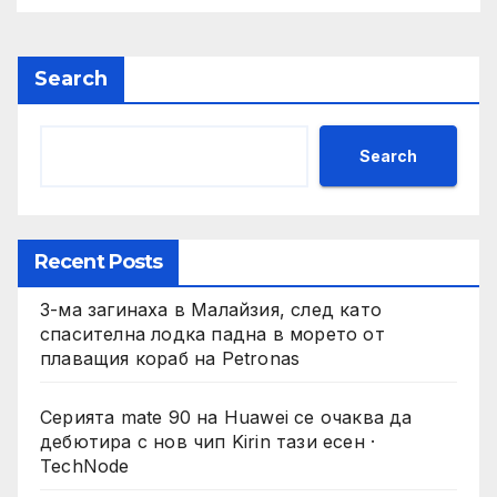
Search
Search
Recent Posts
3-ма загинаха в Малайзия, след като
спасителна лодка падна в морето от
плаващия кораб на Petronas
Серията mate 90 на Huawei се очаква да
дебютира с нов чип Kirin тази есен ·
TechNode