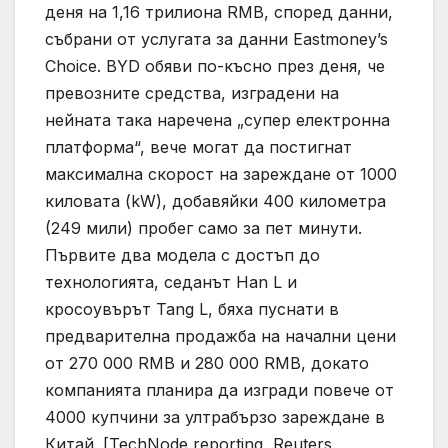
деня на 1,16 трилиона RMB, според данни,
събрани от услугата за данни Eastmoney’s
Choice. BYD обяви по-късно през деня, че
превозните средства, изградени на
нейната така наречена „супер електронна
платформа“, вече могат да постигнат
максимална скорост на зареждане от 1000
киловата (kW), добавяйки 400 километра
(249 мили) пробег само за пет минути.
Първите два модела с достъп до
технологията, седанът Han L и
кросоувърът Tang L, бяха пуснати в
предварителна продажба на начални цени
от 270 000 RMB и 280 000 RMB, докато
компанията планира да изгради повече от
4000 купчини за ултрабързо зареждане в
Китай. [TechNode reporting, Reuters,