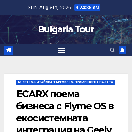
Skip
Sun. Aug 9th, 2026
9:24:36 AM
to
content
Bulgaria Tour
БЪЛГАРО-КИТАЙСКА ТЪРГОВСКО-ПРОМИШЛЕНА ПАЛAТА
ECARX поема
бизнеса с Flyme OS в
екосистемната
интеграция на Geely