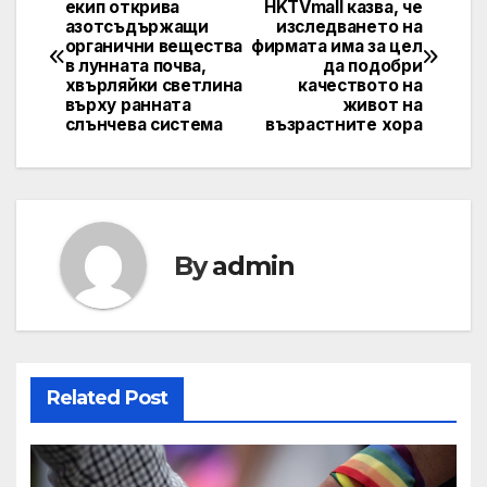
екип открива
HKTVmall казва, че
азотсъдържащи
изследването на
navigation
органични вещества
фирмата има за цел
в лунната почва,
да подобри
хвърляйки светлина
качеството на
върху ранната
живот на
слънчева система
възрастните хора
By
admin
Related Post