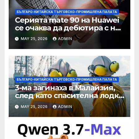
БЪЛГАРО-КИТАЙСКА ТЪРГОВСКО-ПРОМИШЛЕНА ПАЛAТА
Серията mate 90 на Huawei
се очаква да дебютира с нов
чип Kirin тази есен ·
MAY 25, 2026
ADMIN
TechNode
БЪЛГАРО-КИТАЙСКА ТЪРГОВСКО-ПРОМИШЛЕНА ПАЛAТА
3-ма загинаха в Малайзия,
след като спасителна лодка
падна в морето от
MAY 25, 2026
ADMIN
плаващия кораб на Petronas