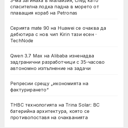
3-ма загинаха в Малайзия, след като
спасителна лодка падна в морето от
плаващия кораб на Petronas
Серията mate 90 на Huawei се очаква да
дебютира с нов чип Kirin тази есен ·
TechNode
Qwen 3.7 Max на Alibaba изненадва
задгранични разработчици с 35-часово
автономно изпълнение на задачи
Репресии срещу „икономията на
фактурирането“
THBC технологията на Trina Solar: BC
батерийна архитектура, която се
противопоставя на очакванията