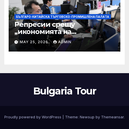
БЪЛГАРО-КИТАЙСКА ТЪРГОВСКО-ПРОМИШЛЕНА ПАЛAТА
Репресии срещу
„икономията на
фактурирането“
MAY 25, 2026
ADMIN
Bulgaria Tour
Proudly powered by WordPress
|
Theme:
Newsup
by
Themeansar
.