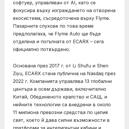
софтуер, управляван от AI, като се
фокусира върху изграждането на отворена
екосистема, съсредоточена върху Flyme.
Пазарните слухове по това време
предполагаха, че Flyme Auto ще бъде
отделена и погълната от ECARX – сега
официално потвърдено.
Основана през 2017 г. от Li Shufu и Shen
Ziyu, ECARX стана публична на Nasdaq през
2022 г. Компанията управлява 13 глобални
центъра в осем държави, включително
Китай, Обединеното кралство и САЩ, и
нейните технологии са внедрени в около
11 милиона превозни средства по целия
свят, което й дава силни възможности в
платформи за интелигентни кабини и