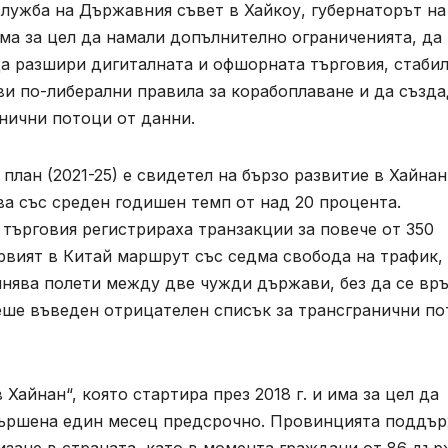
ужба на Държавния съвет в Хайкоу, губернаторът на
ма за цел да намали допълнително ограниченията, да
да разшири дигиталната и офшорната търговия, стаби
ви по-либерални правила за корабоплаване и да създ
нични потоци от данни.
лан (2021-25) е свидетел на бързо развитие в Хайнан
ва със среден годишен темп от над 20 процента.
търговия регистрираха транзакции за повече от 350
рвият в Китай маршрут със седма свобода на трафик,
лнява полети между две чужди държави, без да се вр
беше въведен отрицателен списък за трансгранични п
Хайнан“, която стартира през 2018 г. и има за цел да
авършена един месец предсрочно. Провинцията поддъ