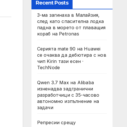
Recent Posts
3-ма загинаха в Малайзия,
след като спасителна лодка
падна в морето от плаващия
кораб на Petronas
Серията mate 90 на Huawei
се очаква да дебютира с нов
чип Kirin тази есен ·
TechNode
Qwen 3.7 Max на Alibaba
изненадва задгранични
разработчици с 35-часово
автономно изпълнение на
задачи
Репресии срещу