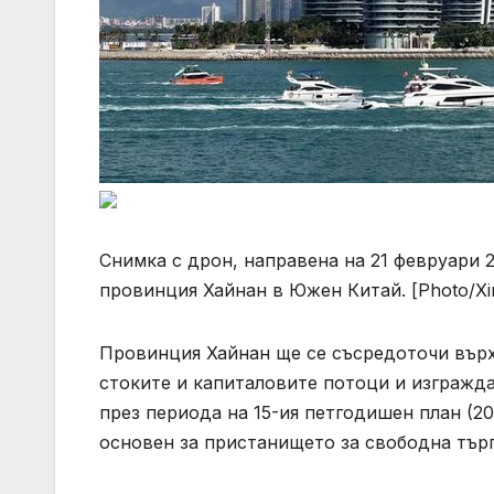
Снимка с дрон, направена на 21 февруари 20
провинция Хайнан в Южен Китай. [Photo/Xi
Провинция Хайнан ще се съсредоточи върх
стоките и капиталовите потоци и изгражд
през периода на 15-ия петгодишен план (2
основен за пристанището за свободна търг