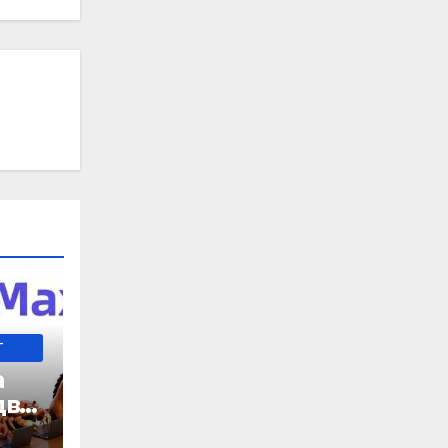
-
а
два