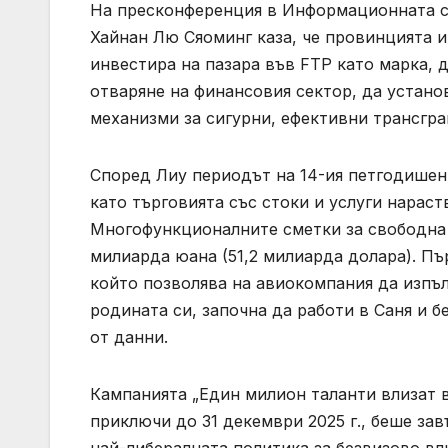
На пресконференция в Информационната сл
Хайнан Лю Сяоминг каза, че провинцията и
инвестира на пазара във FTP като марка, 
отваряне на финансовия сектор, да устано
механизми за сигурни, ефективни трансгра
Според Лиу периодът на 14-ия петгодишен п
като търговията със стоки и услуги нараст
Многофункционалните сметки за свободна 
милиарда юана (51,2 милиарда долара). Пъ
който позволява на авиокомпания да изпъ
родината си, започна да работи в Саня и 
от данни.
Кампанията „Един милион таланти влизат в 
приключи до 31 декември 2025 г., беше з