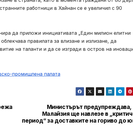
изане в страната, като в момента граждани от 86 дъ
естранните работници в Хайнан се е увеличил с 90
нира да приложи инициативата „Един милион елитни
облекчава правилата за влизане и излизане, да
витие на таланти и да се изгради в остров на иновац
овско-промишлена палaта
режа
Министърът предупреждава, 
Малайзия ще навлезе в „критич
период“ за доставките на гориво до 