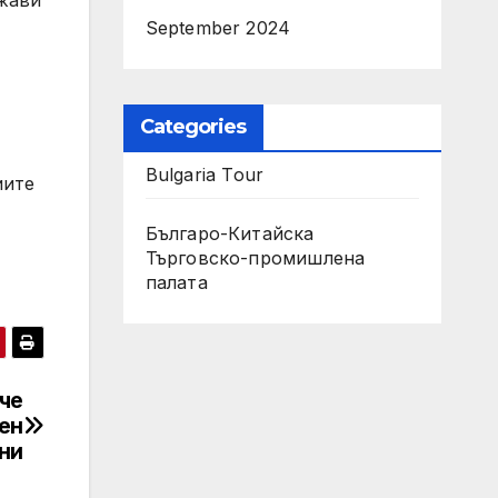
ржави
September 2024
Categories
Bulgaria Tour
иите
Българо-Китайска
Търговско-промишлена
палaта
че
ен
юни