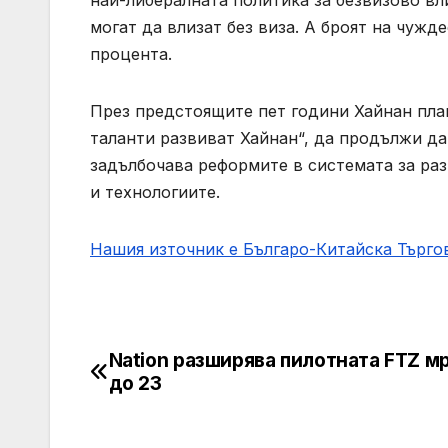
най-либералната политика за безвизово вл
могат да влизат без виза. А броят на чужд
процента.
През предстоящите пет години Хайнан пла
таланти развиват Хайнан“, да продължи да 
задълбочава реформите в системата за раз
и технологиите.
Нашия източник е Българо-Китайска Търг
Nation разширява пилотната FTZ м
Post
до 23
navigation