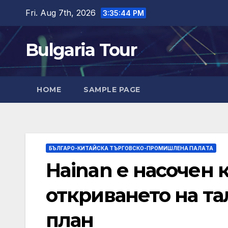
Skip
Fri. Aug 7th, 2026
3:35:46 PM
to
content
Bulgaria Tour
HOME
SAMPLE PAGE
БЪЛГАРО-КИТАЙСКА ТЪРГОВСКО-ПРОМИШЛЕНА ПАЛAТА
Hainan е насочен 
откриването на та
план