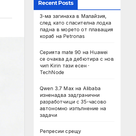
Recent Posts
3-ма загинаха в Малайзия,
след като спасителна лодка
падна в морето от плаващия
кораб на Petronas
Серията mate 90 на Huawei
се очаква да дебютира с нов
чип Kirin тази есен ·
TechNode
Qwen 3.7 Max на Alibaba
изненадва задгранични
разработчици с 35-часово
автономно изпълнение на
задачи
Репресии срещу