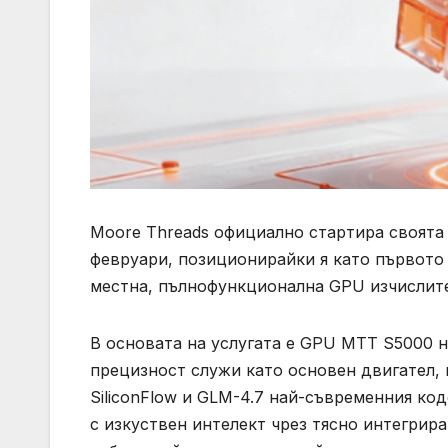
Moore Threads официално стартира своята у
февруари, позиционирайки я като първото 
местна, пълнофункционална GPU изчислите
В основата на услугата е GPU MTT S5000 н
прецизност служи като основен двигател, 
SiliconFlow и GLM-4.7 най-съвременния ко
с изкуствен интелект чрез тясно интегрир