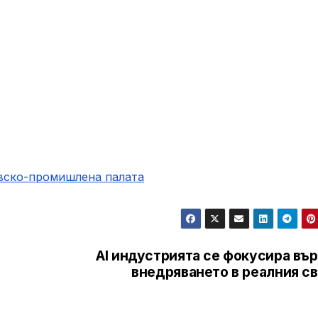
овско-промишлена палaта
AI индустрията се фокусира въ
внедряването в реалния св