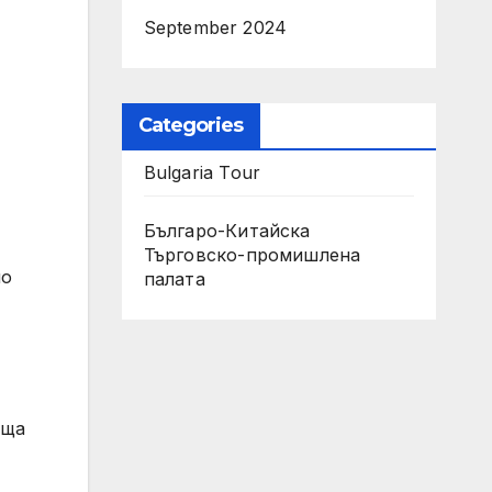
September 2024
Categories
Bulgaria Tour
Българо-Китайска
Търговско-промишлена
но
палaта
аща