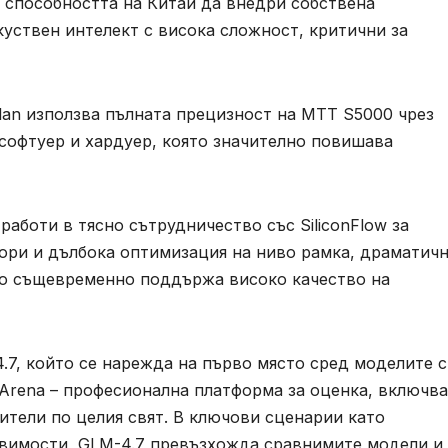
 способността на Китай да внедри собствена
уствен интелект с висока сложност, критични за
lan използва пълната прецизност на MTT S5000 чрез
софтуер и хардуер, която значително повишава
аботи в тясно сътрудничество със SiliconFlow за
тори и дълбока оптимизация на ниво рамка, драматич
ато същевременно поддържа високо качество на
7, който се нарежда на първо място сред моделите с
Arena – професионална платформа за оценка, включв
ители по целия свят. В ключови сценарии като
звимости, GLM-4.7 превъзхожда сравнимите модели и