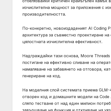
отбелязвайки критичен крайъгълен камък в
изчислителна мощност за приложения с изк
производителността.
По-конкретно, новоиздаденият AI Coding P
архитектура за съвместно проектиране на 
цялостната изчислителна ефективност.
Надграждайки тази основа, Moore Threads р
постигане на ефективно сливане на опера
намаляване на забавянето на отговора, к
генериране на код.
На моделния слой системата приема GLM-4.
отворен код и домашните модели на Code 
сляпо тестване от над един милион потреб
завършване на функция и откриване на уя