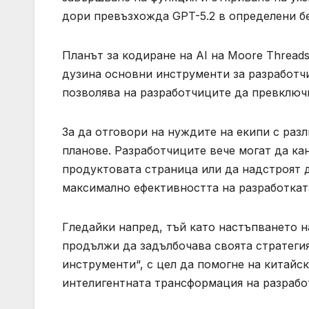
дори превъзхожда GPT-5.2 в определени б
Планът за кодиране на AI на Moore Threads
дузина основни инструменти за разработчи
позволява на разработчиците да превключ
За да отговори на нуждите на екипи с раз
планове. Разработчиците вече могат да ка
продуктовата страница или да надстроят д
максимално ефективността на разработкат
Гледайки напред, тъй като настъпването на
продължи да задълбочава своята стратегия
инструменти“, с цел да помогне на китайс
интелигентната трансформация на разработ