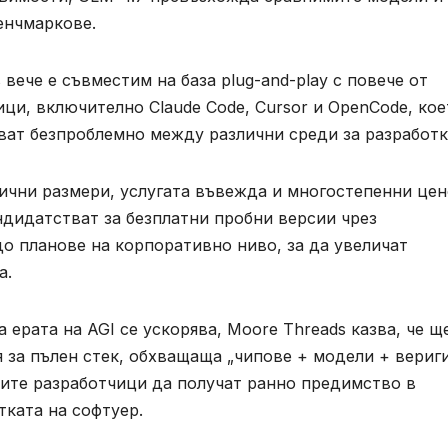
енчмаркове.
 вече е съвместим на база plug-and-play с повече от
ци, включително Claude Code, Cursor и OpenCode, кое
ват безпроблемно между различни среди за разработк
лични размери, услугата въвежда и многостепенни це
ндидатстват за безплатни пробни версии чрез
о планове на корпоративно ниво, за да увеличат
а.
 ерата на AGI се ускорява, Moore Threads казва, че щ
 за пълен стек, обхващаща „чипове + модели + вериг
ките разработчици да получат ранно предимство в
ката на софтуер.