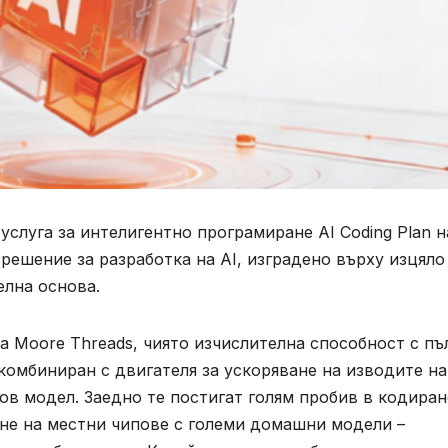
слуга за интелигентно програмиране AI Coding Plan н
решение за разработка на AI, изградено върху изцяло
лна основа.
а Moore Threads, чиято изчислителна способност с пъ
комбиниран с двигателя за ускоряване на изводите на
дов модел. Заедно те постигат голям пробив в кодира
ане на местни чипове с големи домашни модели –