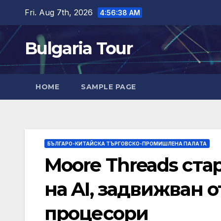
Skip
Fri. Aug 7th, 2026
4:56:40 AM
to
content
Bulgaria Tour
HOME
SAMPLE PAGE
БЪЛГАРО-КИТАЙСКА ТЪРГОВСКО-ПРОМИШЛЕНА ПАЛAТА
Moore Threads ста
на AI, задвижван
процесори