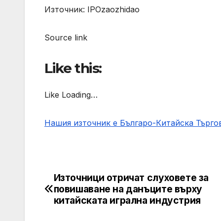
Източник: IPOzaozhidao
Source link
Like this:
Like Loading…
Нашия източник е Българо-Китайска Търг
Източници отричат ​​слуховете за
Post
повишаване на данъците върху
navigation
китайската игрална индустрия