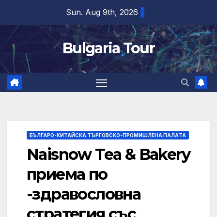
Skip
Sun. Aug 9th, 2026
to
content
Bulgaria Tour
БЪЛГАРО-КИТАЙСКА ТЪРГОВСКО-ПРОМИШЛЕНА ПАЛAТА
Naisnow Tea & Bakery
приема по
-здравословна
стратегия със