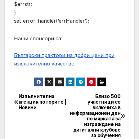
$errstr;
}
set_error_handler(‘errHandler’);
Наши спонсори са:
Български трактори на добри цени при
изключително качество
Изпълнителна
Близо 500
Post
агенция по горите |
участници се
Новини
включиха в
navigation
информационен ден
по мярката за
изграждане на
дигитални клубове
за обучения