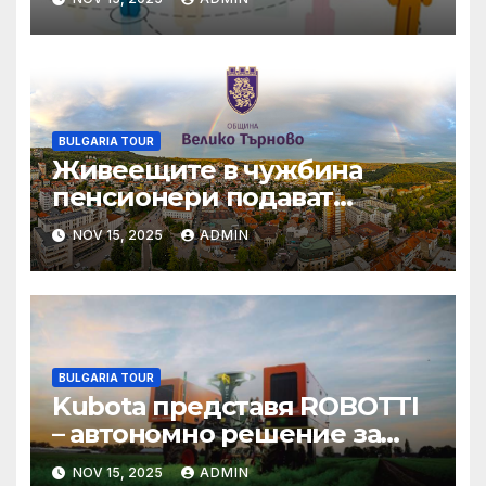
за обществените поръчки
BULGARIA TOUR
Живеещите в чужбина
пенсионери подават
декларация за
NOV 15, 2025
ADMIN
продължаване
изплащането на
българската си пенсия
BULGARIA TOUR
Kubota представя ROBOTTI
– автономно решение за
ефективно
NOV 15, 2025
ADMIN