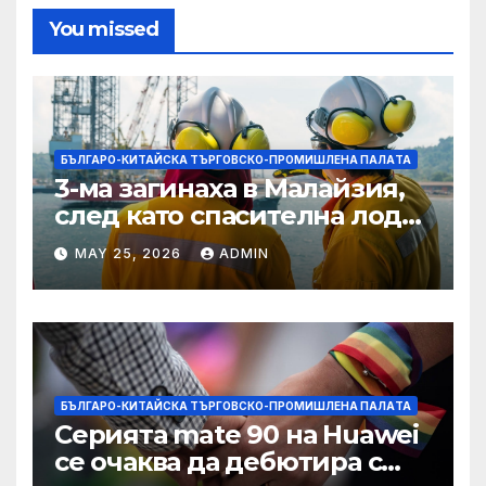
You missed
БЪЛГАРО-КИТАЙСКА ТЪРГОВСКО-ПРОМИШЛЕНА ПАЛAТА
3-ма загинаха в Малайзия,
след като спасителна лодка
падна в морето от
MAY 25, 2026
ADMIN
плаващия кораб на
Petronas
БЪЛГАРО-КИТАЙСКА ТЪРГОВСКО-ПРОМИШЛЕНА ПАЛAТА
Серията mate 90 на Huawei
се очаква да дебютира с