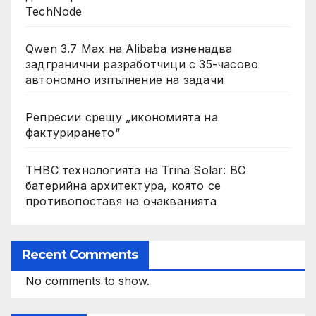
TechNode
Qwen 3.7 Max на Alibaba изненадва
задгранични разработчици с 35-часово
автономно изпълнение на задачи
Репресии срещу „икономията на
фактурирането“
THBC технологията на Trina Solar: BC
батерийна архитектура, която се
противопоставя на очакванията
Recent Comments
No comments to show.