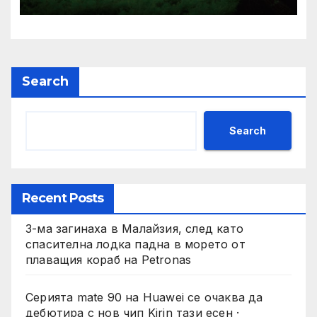
зеленчукопроизводство и
редови култури
Search
Search
Recent Posts
3-ма загинаха в Малайзия, след като
спасителна лодка падна в морето от
плаващия кораб на Petronas
Серията mate 90 на Huawei се очаква да
дебютира с нов чип Kirin тази есен ·