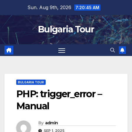
Skip
Sun. Aug 9th, 2026
7:20:46 AM
to
content
Bulgaria Tour
BULGARIA TOUR
PHP: trigger_error –
Manual
By
admin
SEP 1, 2025