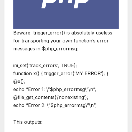
Beware, trigger_error() is absolutely useless
for transporting your own function’s error
messages in $php_errormsg:
ini_set(‘track_errors’, TRUE);
function x() { trigger_error(‘MY ERROR’); }
@x();
echo “Error 1: \”$php_errormsg\”\n”;
@file_get_contents(‘/nonexisting’);
echo “Error 2: \”$php_errormsg\”\n”;
This outputs: