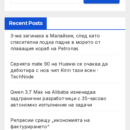
Recent Posts
3-ма загинаха в Малайзия, след като
спасителна лодка падна в морето от
плаващия кораб на Petronas
Серията mate 90 на Huawei се очаква да
дебютира с нов чип Kirin тази есен ·
TechNode
Qwen 3.7 Max на Alibaba изненадва
задгранични разработчици с 35-часово
автономно изпълнение на задачи
Репресии срещу „икономията на
фактурирането“