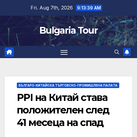
Skip
Fri. Aug 7th, 2026
9:13:40 AM
to
content
Bulgaria Tour
БЪЛГАРО-КИТАЙСКА ТЪРГОВСКО-ПРОМИШЛЕНА ПАЛAТА
PPI на Китай става
положителен след
41 месеца на спад