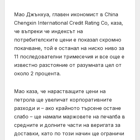
Мао Джънхуа, главен икономист в China
Chengxin International Credit Rating Co, каза,
че въпреки че индексът на
потребителските цени е показал скромно
покачване, той е останал на ниско ниво за
11 последователни тримесечия и все още е
известно разстояние от разумната цел от
около 2 процента.
Мао каза, че нарастващите цени на
петрола ще увеличат корпоративните
разходи и – ако крайното търсене остане
слабо – ще намали маржовете на печалба в
средните и долните части на веригата за
доставки, като по този начин ще ограничи