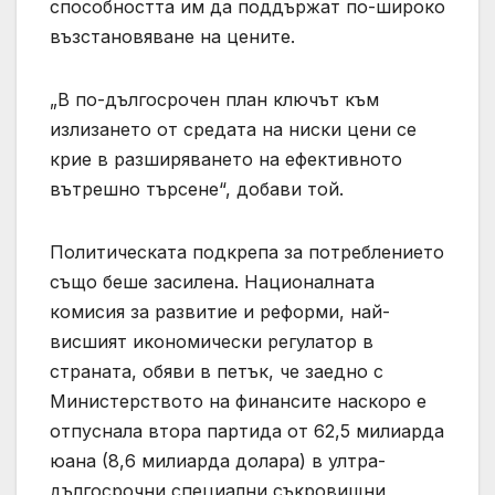
способността им да поддържат по-широко
възстановяване на цените.
„В по-дългосрочен план ключът към
излизането от средата на ниски цени се
крие в разширяването на ефективното
вътрешно търсене“, добави той.
Политическата подкрепа за потреблението
също беше засилена. Националната
комисия за развитие и реформи, най-
висшият икономически регулатор в
страната, обяви в петък, че заедно с
Министерството на финансите наскоро е
отпуснала втора партида от 62,5 милиарда
юана (8,6 милиарда долара) в ултра-
дългосрочни специални съкровищни ​​