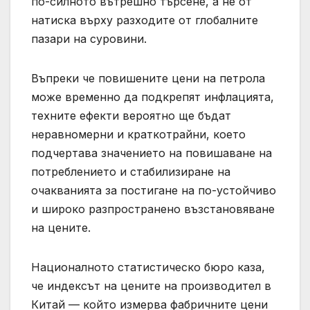
по-силното вътрешно търсене, а не от
натиска върху разходите от глобалните
пазари на суровини.
Въпреки че повишените цени на петрола
може временно да подкрепят инфлацията,
техните ефекти вероятно ще бъдат
неравномерни и краткотрайни, което
подчертава значението на повишаване на
потреблението и стабилизиране на
очакванията за постигане на по-устойчиво
и широко разпространено възстановяване
на цените.
Националното статистическо бюро каза,
че индексът на цените на производител в
Китай — който измерва фабричните цени