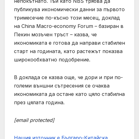
непокътнато. Тъй като NBS трябва да
публикува икономически данни за първото
тримесечие по-късно този месец, доклад
на China Macro-economy Forum – базиран в
Пекин мозъчен тръст – казва, че
икономиката е готова да направи стабилен
старт на годината, като растежът показва
широкообхватно подобрение.
В доклада се казва още, че дори и при по-
големи външни сътресения се очаква
икономиката да остане като цяло стабилна
през цялата година.
[email protected]
Нашия източник е Българо-Китайска