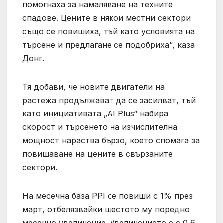
помогнаха за намаляване на техните
спадове. Цените в някои местни сектори
също се повишиха, тъй като условията на
търсене и предлагане се подобриха“, каза
Донг.
Тя добави, че новите двигатели на
растежа продължават да се засилват, тъй
като инициативата „AI Plus“ набира
скорост и търсенето на изчислителна
мощност нараства бързо, което спомага за
повишаване на цените в свързаните
сектори.
На месечна база PPI се повиши с 1% през
март, отбелязвайки шестото му поредно
месечно увеличение. Увеличението е с 0,6