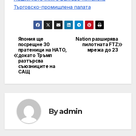
Търговско-промишлена палaта
Япония ще
Nation разширява
Post
посрещне 30
пилотната FTZ
пратеници на НАТО,
мрежа до 23
navigation
докато Тръмп
разтърсва
съюзниците на
САЩ
By
admin