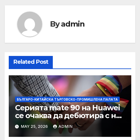
By
admin
Related Post
БЪЛГАРО-КИТАЙСКА ТЪРГОВСКО-ПРОМИШЛЕНА ПАЛAТА
Серията mate 90 на Huawei
се очаква да дебютира с нов
чип Kirin тази есен ·
MAY 25, 2026
ADMIN
TechNode