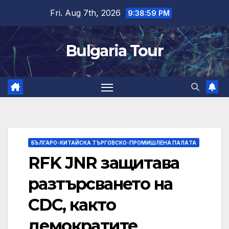
Skip
Fri. Aug 7th, 2026
9:39:00 PM
to
content
Bulgaria Tour
БЪЛГАРО-КИТАЙСКА ТЪРГОВСКО-ПРОМИШЛЕНА ПАЛAТА
RFK JNR защитава
разтърсването на
CDC, както
демократите