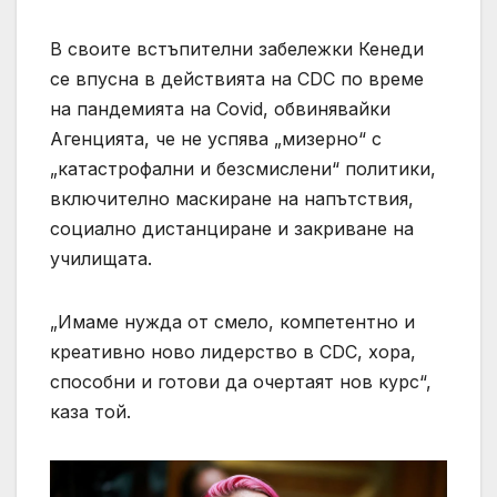
В своите встъпителни забележки Кенеди
се впусна в действията на CDC по време
на пандемията на Covid, обвинявайки
Агенцията, че не успява „мизерно“ с
„катастрофални и безсмислени“ политики,
включително маскиране на напътствия,
социално дистанциране и закриване на
училищата.
„Имаме нужда от смело, компетентно и
креативно ново лидерство в CDC, хора,
способни и готови да очертаят нов курс“,
каза той.