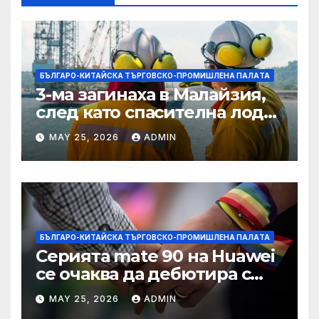
БЪЛГАРО-КИТАЙСКА ТЪРГОВСКО-ПРОМИШЛЕНА ПАЛAТА
3-ма загинаха в Малайзия,
след като спасителна лодка
падна в морето от
MAY 25, 2026
ADMIN
плаващия кораб на
Petronas
БЪЛГАРО-КИТАЙСКА ТЪРГОВСКО-ПРОМИШЛЕНА ПАЛAТА
Серията mate 90 на Huawei
се очаква да дебютира с
нов чип Kirin тази есен ·
MAY 25, 2026
ADMIN
TechNode