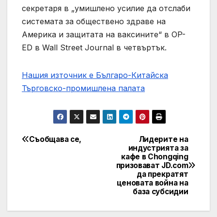
секретаря в „умишлено усилие да отслаби
системата за обществено здраве на
Америка и защитата на ваксините“ в OP-
ED в Wall Street Journal в четвъртък.
Нашия източник е Българо-Китайска
Търговско-промишлена палaта
Съобщава се,
Лидерите на
Post
индустрията за
кафе в Chongqing
navigation
призовават JD.com
да прекратят
ценовата война на
база субсидии