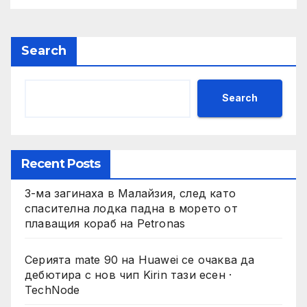
Search
Search
Recent Posts
3-ма загинаха в Малайзия, след като
спасителна лодка падна в морето от
плаващия кораб на Petronas
Серията mate 90 на Huawei се очаква да
дебютира с нов чип Kirin тази есен ·
TechNode