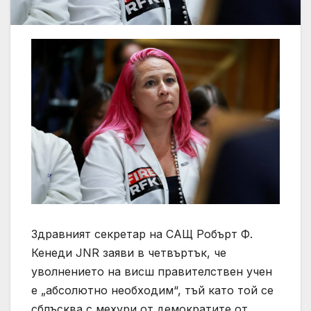
Здравният секретар на САЩ Робърт Ф.
Кенеди JNR заяви в четвъртък, че
уволнението на висш правителствен учен
е „абсолютно необходим“, тъй като той се
сблъсква с мехури от демократите от