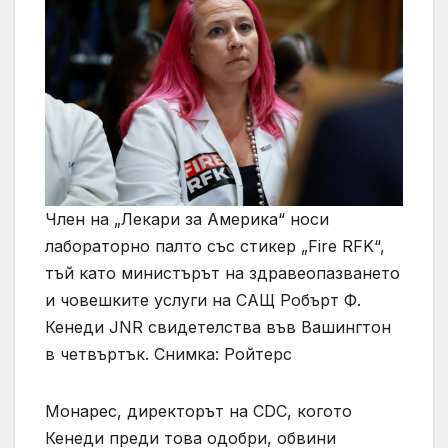
Член на „Лекари за Америка“ носи
лабораторно палто със стикер „Fire RFK“,
тъй като министърът на здравеопазването
и човешките услуги на САЩ Робърт Ф.
Кенеди JNR свидетелства във Вашингтон
в четвъртък. Снимка: Ройтерс
Монарес, директорът на CDC, когото
Кенеди преди това одобри, обвини