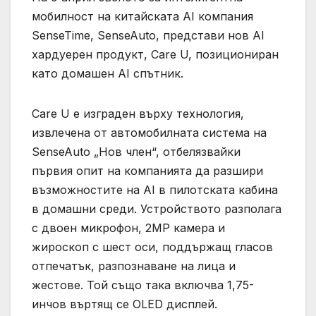
мобилност на китайската AI компания
SenseTime, SenseAuto, представи нов AI
хардуерен продукт, Care U, позициониран
като домашен AI спътник.
Care U е изграден върху технология,
извлечена от автомобилната система на
SenseAuto „Нов член“, отбелязвайки
първия опит на компанията да разшири
възможностите на AI в пилотската кабина
в домашни среди. Устройството разполага
с двоен микрофон, 2MP камера и
жироскоп с шест оси, поддържащ гласов
отпечатък, разпознаване на лица и
жестове. Той също така включва 1,75-
инчов въртящ се OLED дисплей.