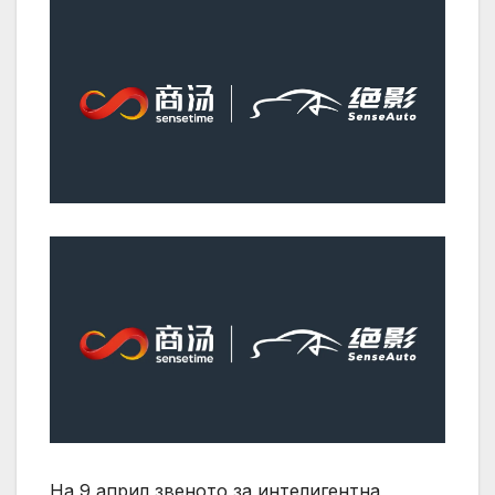
На 9 април звеното за интелигентна