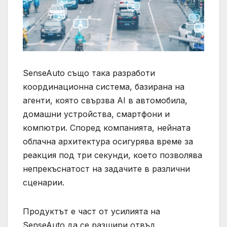
SenseAuto също така разработи
координационна система, базирана на
агенти, която свързва AI в автомобила,
домашни устройства, смартфони и
компютри. Според компанията, нейната
облачна архитектура осигурява време за
реакция под три секунди, което позволява
непрекъснатост на задачите в различни
сценарии.
Продуктът е част от усилията на
SenseAuto да се разшири отвъд