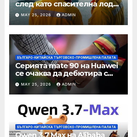
след като спасителна лодка
падна в морето от
MAY 25, 2026
ADMIN
плаващия кораб на
Petronas
БЪЛГАРО-КИТАЙСКА ТЪРГОВСКО-ПРОМИШЛЕНА ПАЛAТА
Серията mate 90 на Huawei
се очаква да дебютира с
нов чип Kirin тази есен ·
MAY 25, 2026
ADMIN
TechNode
БЪЛГАРО-КИТАЙСКА ТЪРГОВСКО-ПРОМИШЛЕНА ПАЛAТА
Qwen 3.7 Max на Alibaba