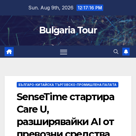
Skip
Sun. Aug 9th, 2026
12:17:17 PM
to
content
Bulgaria Tour
БЪЛГАРО-КИТАЙСКА ТЪРГОВСКО-ПРОМИШЛЕНА ПАЛAТА
SenseTime стартира
Care U,
разширявайки AI от
превозни средства