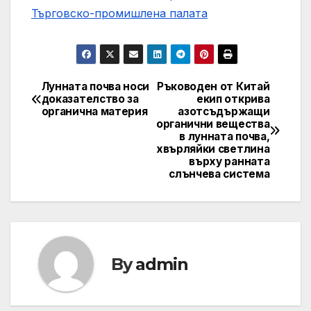
Търговско-промишлена палaта
Лунната почва носи
Ръководен от Китай
Post
доказателство за
екип открива
органична материя
азотсъдържащи
navigation
органични вещества
в лунната почва,
хвърляйки светлина
върху ранната
слънчева система
By
admin