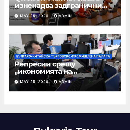
изненадва задгранични
разработчици с 35-часово
MAY 25, 2026
ADMIN
автономно изпълнение на
задачи
БЪЛГАРО-КИТАЙСКА ТЪРГОВСКО-ПРОМИШЛЕНА ПАЛAТА
Репресии срещу
„икономията на
фактурирането“
MAY 25, 2026
ADMIN